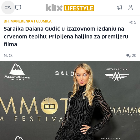
5
BH. MANEKENKA I GLUMICA
Sarajka Dajana Gudić u izazovnom izdanju na
crvenom tepihu: Pripijena haljina za premijeru
filma
N. O.
20