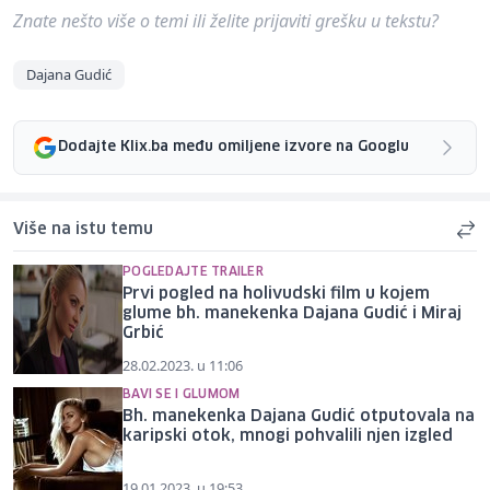
Znate nešto više o temi ili želite prijaviti grešku u tekstu?
Dajana Gudić
Dodajte Klix.ba među omiljene izvore na Googlu
Više na istu temu
POGLEDAJTE TRAILER
Prvi pogled na holivudski film u kojem
glume bh. manekenka Dajana Gudić i Miraj
Grbić
28.02.2023. u 11:06
BAVI SE I GLUMOM
Bh. manekenka Dajana Gudić otputovala na
karipski otok, mnogi pohvalili njen izgled
19.01.2023. u 19:53