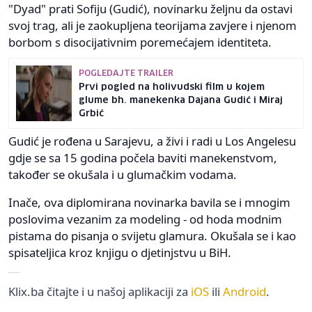
"Dyad" prati Sofiju (Gudić), novinarku željnu da ostavi
svoj trag, ali je zaokupljena teorijama zavjere i njenom
borbom s disocijativnim poremećajem identiteta.
POGLEDAJTE TRAILER
Prvi pogled na holivudski film u kojem
glume bh. manekenka Dajana Gudić i Miraj
Grbić
Gudić je rođena u Sarajevu, a živi i radi u Los Angelesu
gdje se sa 15 godina počela baviti manekenstvom,
također se okušala i u glumačkim vodama.
Inače, ova diplomirana novinarka bavila se i mnogim
poslovima vezanim za modeling - od hoda modnim
pistama do pisanja o svijetu glamura. Okušala se i kao
spisateljica kroz knjigu o djetinjstvu u BiH.
Klix.ba čitajte i u našoj aplikaciji za
iOS
ili
Android
.