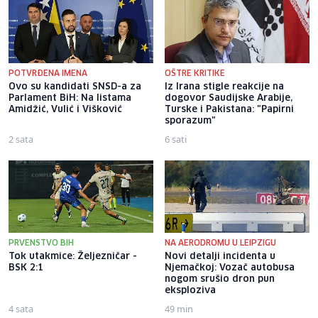
POTVRĐENA IMENA
OŠTRE KRITIKE
Ovo su kandidati SNSD-a za
Iz Irana stigle reakcije na
Parlament BiH: Na listama
dogovor Saudijske Arabije,
Amidžić, Vulić i Višković
Turske i Pakistana: "Papirni
sporazum"
2 sata
6 sati
PRVENSTVO BIH
NA AERODROMU U LEIPZIGU
Tok utakmice: Željezničar -
Novi detalji incidenta u
BSK 2:1
Njemačkoj: Vozač autobusa
nogom srušio dron pun
eksploziva
4 sata
49 min