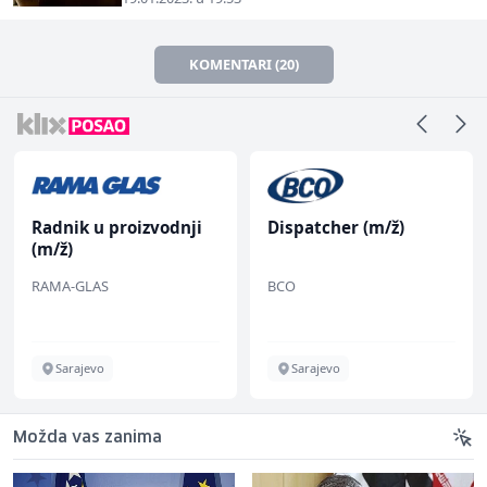
KOMENTARI (20)
Radnik u proizvodnji
Dispatcher (m/ž)
(m/ž)
RAMA-GLAS
BCO
Sarajevo
Sarajevo
Možda vas zanima