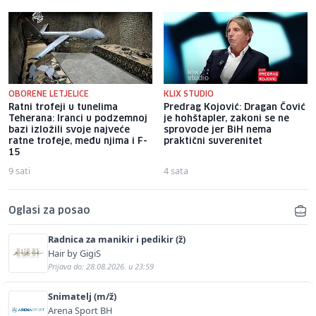
OBORENE LETJELICE
KLIX STUDIO
Ratni trofeji u tunelima
Predrag Kojović: Dragan Čović
Teherana: Iranci u podzemnoj
je hohštapler, zakoni se ne
bazi izložili svoje najveće
sprovode jer BiH nema
ratne trofeje, među njima i F-
praktični suverenitet
15
9 sati
4 sata
Oglasi za posao
Radnica za manikir i pedikir (ž)
Hair by GigiS
Prijava do: 28.08.2026. u 23:59
Snimatelj (m/ž)
Arena Sport BH