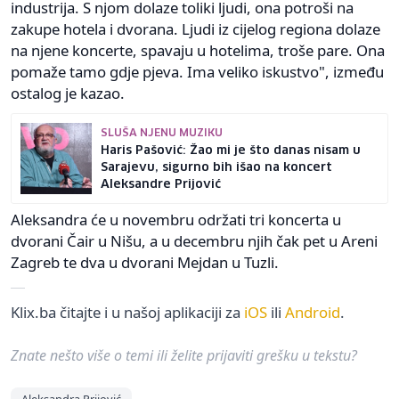
industrija. S njom dolaze toliki ljudi, ona potroši na
zakupe hotela i dvorana. Ljudi iz cijelog regiona dolaze
na njene koncerte, spavaju u hotelima, troše pare. Ona
pomaže tamo gdje pjeva. Ima veliko iskustvo", između
ostalog je kazao.
SLUŠA NJENU MUZIKU
Haris Pašović: Žao mi je što danas nisam u
Sarajevu, sigurno bih išao na koncert
Aleksandre Prijović
Aleksandra će u novembru održati tri koncerta u
dvorani Čair u Nišu, a u decembru njih čak pet u Areni
Zagreb te dva u dvorani Mejdan u Tuzli.
Klix.ba čitajte i u našoj aplikaciji za
iOS
ili
Android
.
Znate nešto više o temi ili želite prijaviti grešku u tekstu?
Aleksandra Prijović