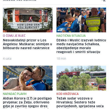
O ČEMU JE RIJEČ
HAOTIČNA SITUACIJA
Nesvakidašnji prizor u Los
Džeko i Muslić izazvali ludnicu
Angelesu: Muškarac snimljen u
među navijačima Schalkea,
billboardu nasred raskrsnice
obezbjeđenje moralo
reagovati i smiriti situaciju
4 sata
18 min
NAPADAČ PLAVIH
KOD KRIŽEVACA
Aldian Korora (17) je postigao
Težak sudar vozova u
prvijenac za Želju, otkriveno
Hrvatskoj: Šestero teže
gdje je završio njegov dres:
povrijeđenih, spriječena veća