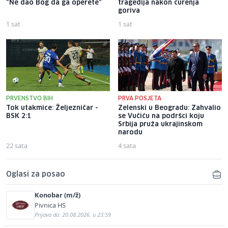
"Ne dao Bog da ga operete"
tragedija nakon curenja
goriva
1 sat
1 sat
PRVENSTVO BIH
PRVA POSJETA
Tok utakmice: Željezničar -
Zelenski u Beogradu: Zahvalio
BSK 2:1
se Vučiću na podršci koju
Srbija pruža ukrajinskom
narodu
22 sata
4 sata
Oglasi za posao
Konobar (m/ž)
Pivnica HS
Prijava do: 20.08.2026. u 23:59