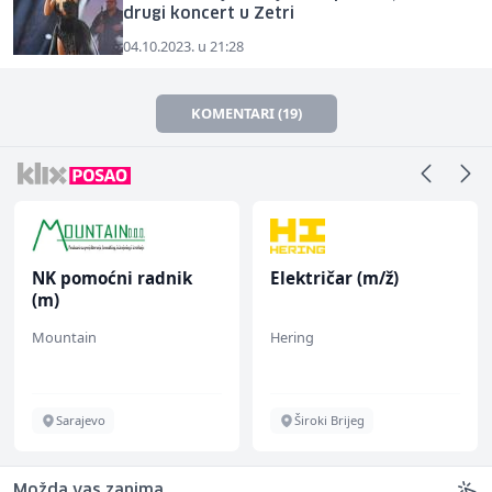
drugi koncert u Zetri
04.10.2023. u 21:28
KOMENTARI (19)
NK pomoćni radnik
Električar (m/ž)
(m)
Mountain
Hering
Sarajevo
Široki Brijeg
Možda vas zanima