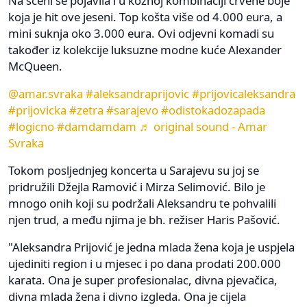
Na sceni se pojavila i u kožnoj kombinaciji crvene boje
koja je hit ove jeseni. Top košta više od 4.000 eura, a
mini suknja oko 3.000 eura. Ovi odjevni komadi su
također iz kolekcije luksuzne modne kuće Alexander
McQueen.
@amar.svraka
#aleksandraprijovic
#prijovicaleksandra
#prijovicka
#zetra
#sarajevo
#odistokadozapada
#logicno
#damdamdam
♬ original sound - Amar
Svraka
Tokom posljednjeg koncerta u Sarajevu su joj se
pridružili Džejla Ramović i Mirza Selimović. Bilo je
mnogo onih koji su podržali Aleksandru te pohvalili
njen trud, a među njima je bh. režiser Haris Pašović.
"Aleksandra Prijović je jedna mlada žena koja je uspjela
ujediniti region i u mjesec i po dana prodati 200.000
karata. Ona je super profesionalac, divna pjevačica,
divna mlada žena i divno izgleda. Ona je cijela