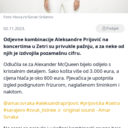
Foto: Nova.rs/Goran Srdanov
02.11.2023.
Podijeli
Odjevne kombinacije Aleksandre Prijović na
koncertima u Zetri su privukle pažnju, a za neke od
njih je izdvojila pozamašnu cifru.
Odlučila se za Alexander McQueen bijelo odijelo s
kristalnim detaljem. Sako košta više od 3.000 eura, a
cijena hlača je oko 800 eura. Pjevačica je upotpnila
izgled podignutom frizurom, naglašenom šminkom i
nakitom.
@amar.svraka
#aleksandraprijovic
#prijovicka
#zetra
#sarajevo
#zvuk_tisinee
♬ original sound - Amar
Svraka