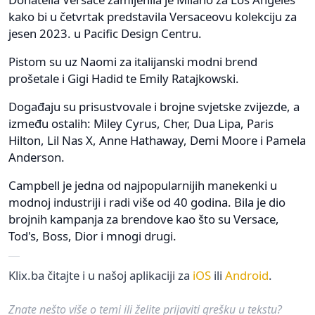
kako bi u četvrtak predstavila Versaceovu kolekciju za
jesen 2023. u Pacific Design Centru.
Pistom su uz Naomi za italijanski modni brend
prošetale i Gigi Hadid te Emily Ratajkowski.
Događaju su prisustvovale i brojne svjetske zvijezde, a
između ostalih: Miley Cyrus, Cher, Dua Lipa, Paris
Hilton, Lil Nas X, Anne Hathaway, Demi Moore i Pamela
Anderson.
Campbell je jedna od najpopularnijih manekenki u
modnoj industriji i radi više od 40 godina. Bila je dio
brojnih kampanja za brendove kao što su Versace,
Tod's, Boss, Dior i mnogi drugi.
Klix.ba čitajte i u našoj aplikaciji za
iOS
ili
Android
.
Znate nešto više o temi ili želite prijaviti grešku u tekstu?