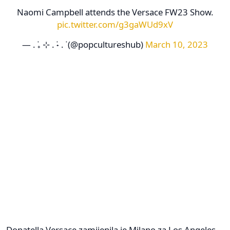
Naomi Campbell attends the Versace FW23 Show.
pic.twitter.com/g3gaWUd9xV
— . ݁₊ ⊹ . ݁˖ . ݁ (@popcultureshub)
March 10, 2023
Donatella Versace zamijenila je Milano za Los Angeles