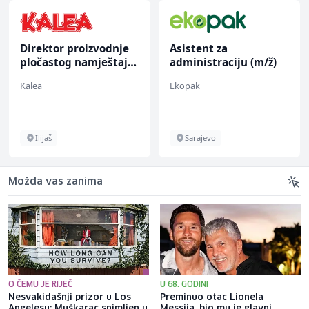
Direktor proizvodnje
Asistent za
pločastog namještaja
administraciju (m/ž)
(m/ž)
Kalea
Ekopak
Ilijaš
Sarajevo
Možda vas zanima
O ČEMU JE RIJEČ
U 68. GODINI
Nesvakidašnji prizor u Los
Preminuo otac Lionela
Angelesu: Muškarac snimljen u
Messija, bio mu je glavni