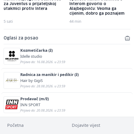
za Juventus u prijateljskoj
Interom govorio o
utakmici protiv Intera
Alajbegoviću: Veoma ga
cijenim, dobro ga poznajem
5 sati
44 min
Oglasi za posao
Kozmetičarka (ž)
Idelle studio
Prijava do: 16.08.2026. u 23:59
Radnica za manikir i pedikir (ž)
Hair by GigiS
Prijava do: 28.08.2026. u 23:59
Prodavač (m/ž)
INN SPORT
Prijava do: 20.08.2026. u 23:59
Početna
Dojavite vijest