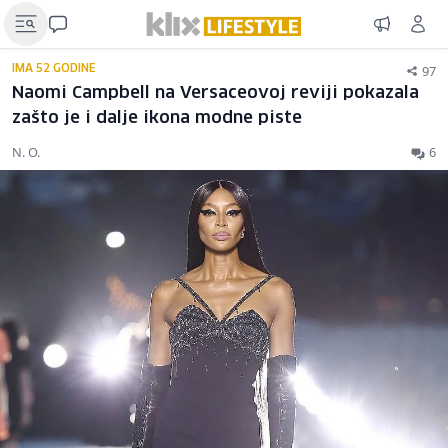
97
IMA 52 GODINE
Naomi Campbell na Versaceovoj reviji pokazala
zašto je i dalje ikona modne piste
N. O.
6