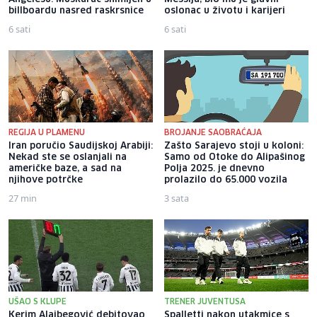
billboardu nasred raskrsnice
oslonac u životu i karijeri
6 sati
6 sati
REGIJA U PLAMENU
BROJANJE SAOBRAĆAJA
Iran poručio Saudijskoj Arabiji:
Zašto Sarajevo stoji u koloni:
Nekad ste se oslanjali na
Samo od Otoke do Alipašinog
američke baze, a sad na
Polja 2025. je dnevno
njihove potrčke
prolazilo do 65.000 vozila
27 min
3 sata
UŠAO S KLUPE
TRENER JUVENTUSA
Kerim Alajbegović debitovao
Spalletti nakon utakmice s