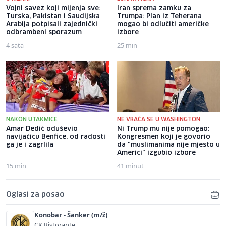
Vojni savez koji mijenja sve:
Iran sprema zamku za
Turska, Pakistan i Saudijska
Trumpa: Plan iz Teherana
Arabija potpisali zajednički
mogao bi odlučiti američke
odbrambeni sporazum
izbore
4 sata
25 min
NAKON UTAKMICE
NE VRAĆA SE U WASHINGTON
Amar Dedić oduševio
Ni Trump mu nije pomogao:
navijačicu Benfice, od radosti
Kongresmen koji je govorio
ga je i zagrlila
da "muslimanima nije mjesto u
Americi" izgubio izbore
15 min
41 minut
Oglasi za posao
Konobar - Šanker (m/ž)
CK Ristorante