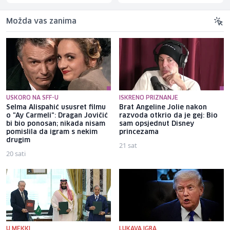
Možda vas zanima
USKORO NA SFF-U
ISKRENO PRIZNANJE
Selma Alispahić ususret filmu
Brat Angeline Jolie nakon
o "Ay Carmeli": Dragan Jovičić
razvoda otkrio da je gej: Bio
bi bio ponosan; nikada nisam
sam opsjednut Disney
pomislila da igram s nekim
princezama
drugim
21 sat
20 sati
U MEKKI
LUKAVA IGRA