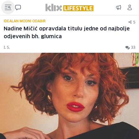
5
IDEALAN MODNI ODABIR
Nadine Mičić opravdala titulu jedne od najbolje
odjevenih bh. glumica
I. S.
33