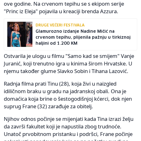
ove godine. Na crvenom tepihu se s ekipom serije
"Princ iz Eleja" pojavila u kreaciji brenda Azzura.
DRUGE VEČERI FESTIVALA
Glamurozno izdanje Nadine Mičić na
crvenom tepihu, plijenila pažnju u tirkiznoj
haljini od 1.200 KM
Ostvarila je ulogu u filmu "Samo kad se smijem" Vanje
Juranić, koji trenutno igra u kinima širom Hrvatske. U
njemu također glume Slavko Sobin i Tihana Lazović.
Radnja filma prati Tinu (28), koja živi u naizgled
idiličnom braku u gradu na jadranskoj obali. Ona je
domaćica koja brine o šestogodišnjoj kćerci, dok njen
suprug Frane (32) zarađuje za obitelj.
Njihov odnos počinje se mijenjati kada Tina izrazi želju
da završi fakultet koji je napustila zbog trudnoće.
Unatoč prvobitnom pristanku i podršci, Frane počinje