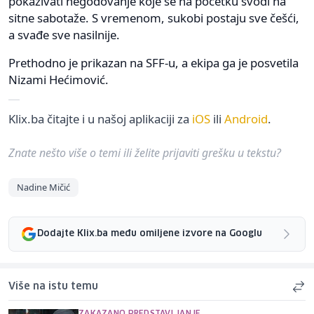
pokazivati negodovanje koje se na početku svodi na
sitne sabotaže. S vremenom, sukobi postaju sve češći,
a svađe sve nasilnije.
Prethodno je prikazan na SFF-u, a ekipa ga je posvetila
Nizami Hećimović.
Klix.ba čitajte i u našoj aplikaciji za
iOS
ili
Android
.
Znate nešto više o temi ili želite prijaviti grešku u tekstu?
Nadine Mičić
Dodajte Klix.ba među omiljene izvore na Googlu
Više na istu temu
ZAKAZANO PREDSTAVLJANJE