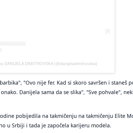
 by DANIJELA DIMITROVSKA (@danijeladimitrovska)
barbika", "Ovo nije fer. Kad si skoro savršen i staneš 
 onako. Danijela sama da se slika", "Sve pohvale", nek
godine pobijedila na takmičenju na takmičenju Elite M
no u Srbiji i tada je započela karijeru modela.