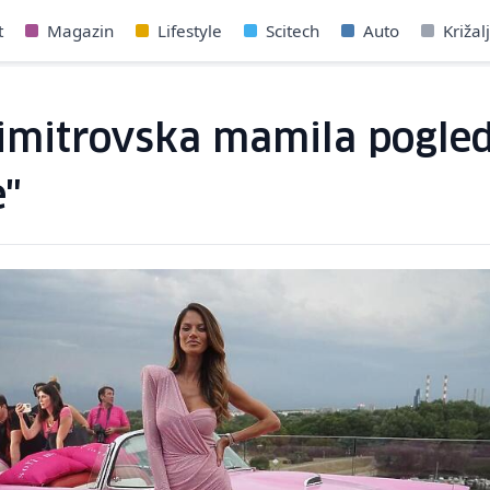
t
Magazin
Lifestyle
Scitech
Auto
Križal
mitrovska mamila poglede 
e"