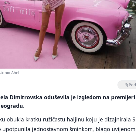
Atonio Ahel
Podi
la Dimitrovska oduševila je izgledom na premijeri
Beogradu.
ku obukla kratku ružičastu haljinu koju je dizajnirala S
 je upotpunila jednostavnom šminkom, blago uvijenom