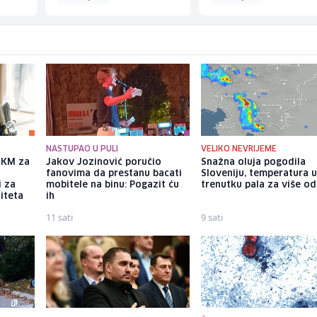
NASTUPAO U PULI
VELIKO NEVRIJEME
a KM za
Jakov Jozinović poručio
Snažna oluja pogodila
fanovima da prestanu bacati
Sloveniju, temperatura 
i za
mobitele na binu: Pogazit ću
trenutku pala za više od
iteta
ih
11 sati
9 sati