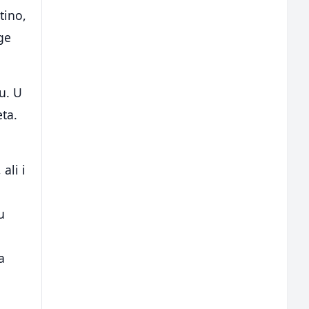
tino,
ge
u. U
ta.
ali i
a
u
a