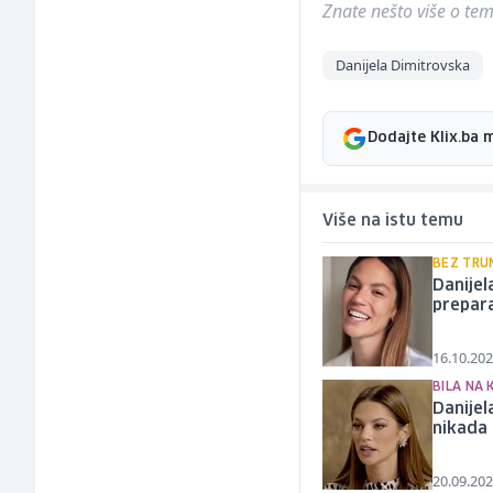
Znate nešto više o temi 
Danijela Dimitrovska
Dodajte Klix.ba 
Više na istu temu
BEZ TRU
Danijel
prepar
16.10.202
BILA NA 
Danijel
nikada 
20.09.202