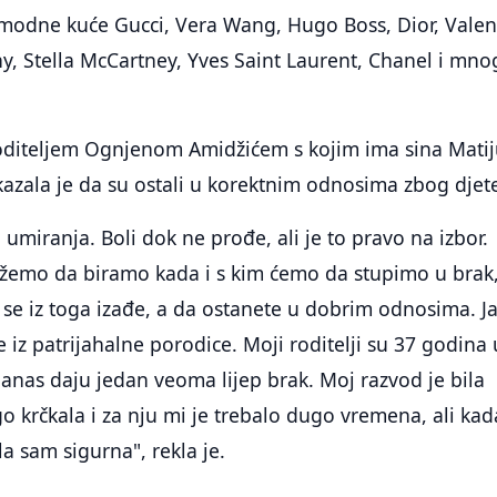
a modne kuće Gucci, Vera Wang, Hugo Boss, Dior, Valen
, Stella McCartney, Yves Saint Laurent, Chanel i mno
voditeljem Ognjenom Amidžićem s kojim ima sina Matij
azala je da su ostali u korektnim odnosima zbog djete
 umiranja. Boli dok ne prođe, ali je to pravo na izbor.
emo da biramo kada i s kim ćemo da stupimo u brak, 
 se iz toga izađe, a da ostanete u dobrim odnosima. J
 iz patrijahalne porodice. Moji roditelji su 37 godina 
 danas daju jedan veoma lijep brak. Moj razvod je bila
o krčkala i za nju mi je trebalo dugo vremena, ali kad
la sam sigurna", rekla je.