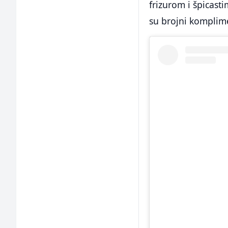
frizurom i špicast
su brojni komplime