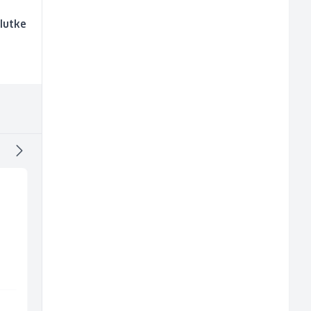
 lutke
Voditelj - Poslovođa
NK pomoćni radnik
radova na gradilištu
(m)
(m/ž)
Mibral
Mountain
Sarajevo
Sarajevo