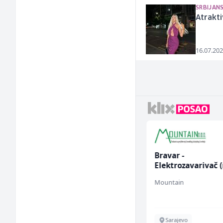
SRBIJAN
Atrakti
16.07.202
Konobar (m/ž)
Bravar -
Elektrozavarivač 
Mesna Industrija Gora
Mountain
Sarajevo
Sarajevo