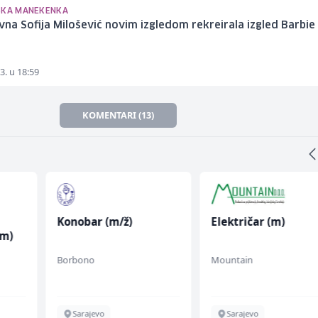
SKA MANEKENKA
vna Sofija Milošević novim izgledom rekreirala izgled Barbie
3. u 18:59
KOMENTARI (13)
Konobar (m/ž)
Električar (m)
(m)
Borbono
Mountain
Sarajevo
Sarajevo