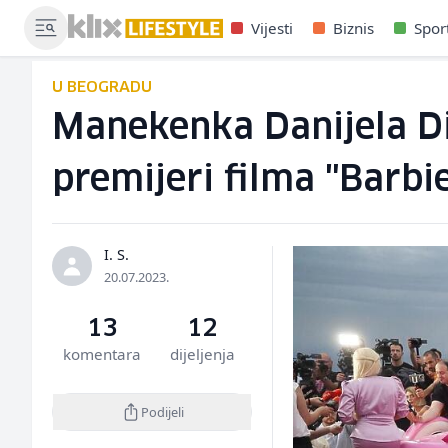
Vijesti
Biznis
Spor
U BEOGRADU
Manekenka Danijela Di
premijeri filma "Barbi
I. S.
20.07.2023.
13
12
komentara
dijeljenja
Podijeli