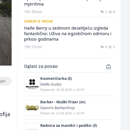
mjerilima
10h 35min
2
8
ODMOR IZ SNOVA
Halle Berry u sedmom desetljeću izgleda
fantastično: Uživa na egzotičnom odmoru i
prkosi godinama
10h 57min
0
5
Oglasi za posao
Kozmetičarka (ž)
jeli
Idelle studio
Prijava do: 16.08.2026. u 23:59
Barber - Muški frizer (m)
Gianni’s Barbershop
ofija
Prijava do: 23.08.2026. u 23:59
Radnica za manikir i pedikir (ž)