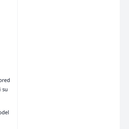
pored
i su
odel