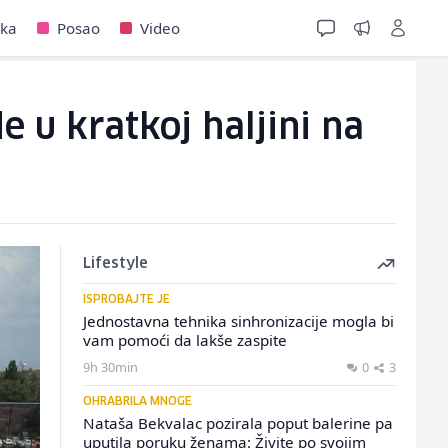
jka
Posao
Video
u kratkoj haljini na
Lifestyle
ISPROBAJTE JE
Jednostavna tehnika sinhronizacije mogla bi
vam pomoći da lakše zaspite
9h 30min
0
3
OHRABRILA MNOGE
Nataša Bekvalac pozirala poput balerine pa
uputila poruku ženama: Živite po svojim