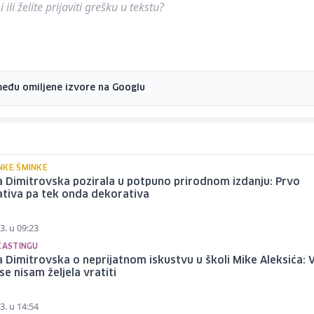
ili želite prijaviti grešku u tekstu?
među omiljene izvore na Googlu
NKE ŠMINKE
a Dimitrovska pozirala u potpuno prirodnom izdanju: Prvo
ativa pa tek onda dekorativa
3. u 09:23
KASTINGU
a Dimitrovska o neprijatnom iskustvu u školi Mike Aleksića: 
se nisam željela vratiti
3. u 14:54