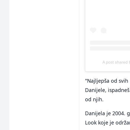
A post shared
"Najljepša od svih 
Danijele, ispadneš
od njih.
Danijela je 2004. 
Look koje je održa