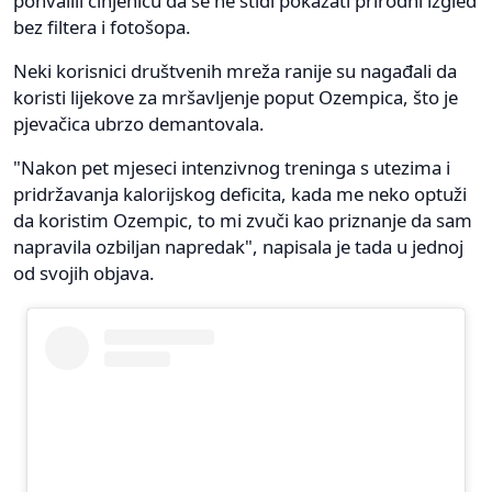
pohvalili činjenicu da se ne stidi pokazati prirodni izgled
bez filtera i fotošopa.
Neki korisnici društvenih mreža ranije su nagađali da
koristi lijekove za mršavljenje poput Ozempica, što je
pjevačica ubrzo demantovala.
"Nakon pet mjeseci intenzivnog treninga s utezima i
pridržavanja kalorijskog deficita, kada me neko optuži
da koristim Ozempic, to mi zvuči kao priznanje da sam
napravila ozbiljan napredak", napisala je tada u jednoj
od svojih objava.