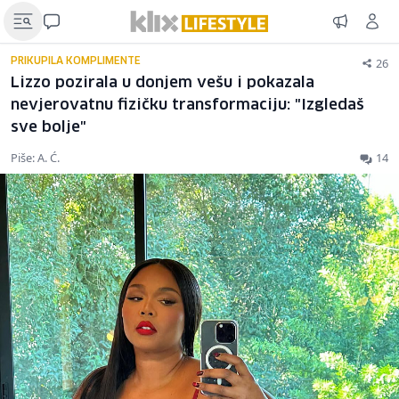
26
PRIKUPILA KOMPLIMENTE
Lizzo pozirala u donjem vešu i pokazala
nevjerovatnu fizičku transformaciju: "Izgledaš
sve bolje"
Piše: A. Ć.
14