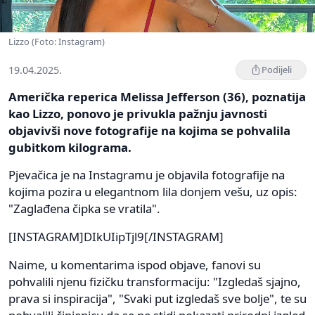
Lizzo (Foto: Instagram)
19.04.2025.
Podijeli
Američka reperica Melissa Jefferson (36), poznatija
kao Lizzo, ponovo je privukla pažnju javnosti
objavivši nove fotografije na kojima se pohvalila
gubitkom kilograma.
Pjevačica je na Instagramu je objavila fotografije na
kojima pozira u elegantnom lila donjem vešu, uz opis:
"Zaglađena čipka se vratila".
[INSTAGRAM]DIkUIipTjl9[/INSTAGRAM]
Naime, u komentarima ispod objave, fanovi su
pohvalili njenu fizičku transformaciju: "Izgledaš sjajno,
prava si inspiracija", "Svaki put izgledaš sve bolje", te su