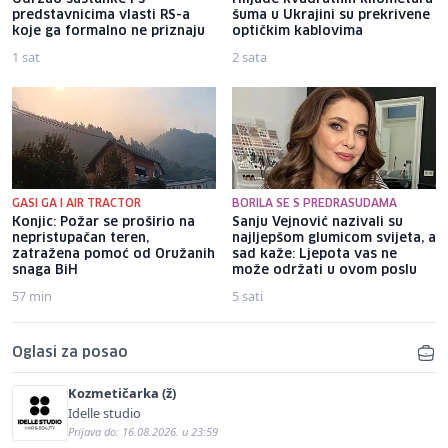
predstavnicima vlasti RS-a
šuma u Ukrajini su prekrivene
koje ga formalno ne priznaju
optičkim kablovima
1 sat
2 sata
GASI GA I AIR TRACTOR
BORILA SE S PREDRASUDAMA
Konjic: Požar se proširio na
Sanju Vejnović nazivali su
nepristupačan teren,
najljepšom glumicom svijeta, a
zatražena pomoć od Oružanih
sad kaže: Ljepota vas ne
snaga BiH
može održati u ovom poslu
57 min
5 sati
Oglasi za posao
Kozmetičarka (ž)
Idelle studio
Prijava do: 16.08.2026. u 23:59