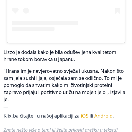
Lizzo je dodala kako je bila oduševljena kvalitetom
hrane tokom boravka u Japanu.
"Hrana im je nevjerovatno svježa i ukusna. Nakon što
sam jela sushi i jaja, osjećala sam se odlično. To mi je
pomoglo da shvatim kako mi životinjski proteini
zapravo prijaju i pozitivno utiču na moje tijelo", izjavila
je.
Klix.ba čitajte i u našoj aplikaciji za
iOS
ili
Android
.
Znate nešto više o temi ili želite prijaviti grešku u tekstu?