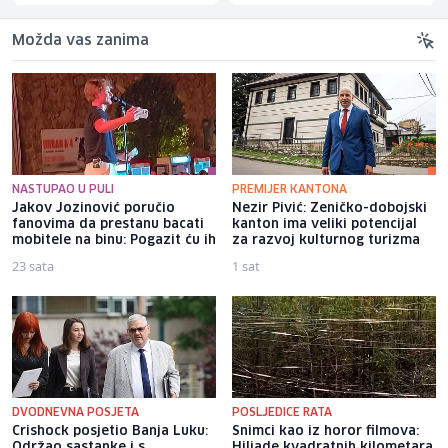
Možda vas zanima
NASTUPAO U PULI
PREMIJER KANTONA
Jakov Jozinović poručio
Nezir Pivić: Zeničko-dobojski
fanovima da prestanu bacati
kanton ima veliki potencijal
mobitele na binu: Pogazit ću ih
za razvoj kulturnog turizma
23 sata
1 sat
DVODNEVNA POSJETA
POSLJEDICE RATA
Crishock posjetio Banja Luku:
Snimci kao iz horor filmova:
Održao sastanke i s
Hiljade kvadratnih kilometara