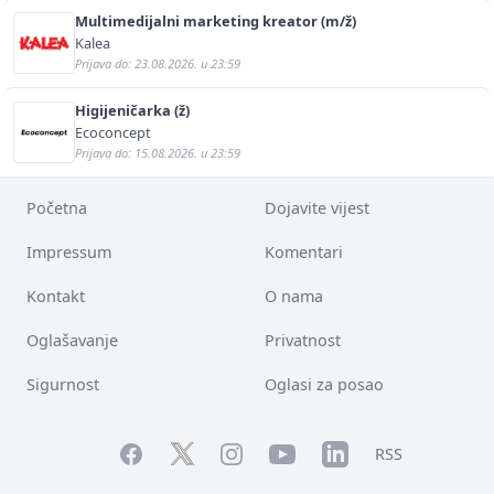
Multimedijalni marketing kreator (m/ž)
Kalea
Prijava do: 23.08.2026. u 23:59
Higijeničarka (ž)
Ecoconcept
Prijava do: 15.08.2026. u 23:59
Početna
Dojavite vijest
Impressum
Komentari
Kontakt
O nama
Oglašavanje
Privatnost
Sigurnost
Oglasi za posao
Facebook
YouTube
LinkedIn
Twitter
Instagram
RSS