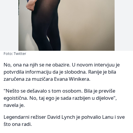
Foto: Twitter
No, ona na njih se ne obazire. U novom intervjuu je
potvrdila informaciju da je slobodna. Ranije je bila
zaručena za muzičara Evana Winikera.
"Nešto se dešavalo s tom osobom. Bila je previše
egoistična. No, taj ego je sada razbijen u dijelove",
navela je.
Legendarni režiser David Lynch je pohvalio Lanu i sve
što ona radi.