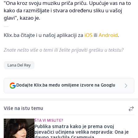
"Ona kroz svoju muziku priča priču. Upućuje vas na to
kako da razmišljate i stvara određenu sliku u vašoj
glavi", kazao je.
Klix.ba čitajte i u našoj aplikaciji za
iOS
ili
Android
.
Znate nešto više o temi ili želite prijaviti grešku u tekstu?
Lana Del Rey
Dodajte Klix.ba među omiljene izvore na Googlu
Više na istu temu
ŠTA VI MISLITE?
Publika smatra kako je prema ovoj
pjevačici učinjena velika nepravda: Ona je
davno zaslužila Grammyja