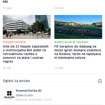
KM
12 sati
12 min
POČINJE ISPLATA
BORDO KLUB SE OGLASIO
Više od 21 hiljade zaposlenih
FK Sarajevo do daljnjeg ne
u institucijama BiH dobit će
može igrati domaće utakmice
retroaktivnu razliku u
na Koševu, teren ne ispunjava
osnovici za plate i uvećan
ni minimalne uslove
regres
21 sat
11 sati
Oglasi za posao
Kozmetičarka (ž)
Idelle studio
Prijava do: 16.08.2026. u 23:59