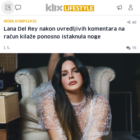
49
NEMA KOMPLEKSE
Lana Del Rey nakon uvredljivih komentara na
račun kilaže ponosno istaknula noge
I. S.
16