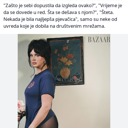
"Zašto je sebi dopustila da izgleda ovako?", "Vrijeme je
da se dovede u red. Šta se dešava s njom?", "Šteta.
Nekada je bila najljepša pjevačica", samo su neke od
uvreda koje je dobila na društvenim mrežama.