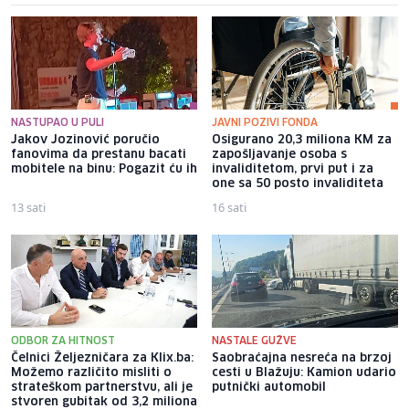
NASTUPAO U PULI
JAVNI POZIVI FONDA
Jakov Jozinović poručio
Osigurano 20,3 miliona KM za
fanovima da prestanu bacati
zapošljavanje osoba s
mobitele na binu: Pogazit ću ih
invaliditetom, prvi put i za
one sa 50 posto invaliditeta
13 sati
16 sati
ODBOR ZA HITNOST
NASTALE GUŽVE
Čelnici Željezničara za Klix.ba:
Saobraćajna nesreća na brzoj
Možemo različito misliti o
cesti u Blažuju: Kamion udario
strateškom partnerstvu, ali je
putnički automobil
stvoren gubitak od 3,2 miliona