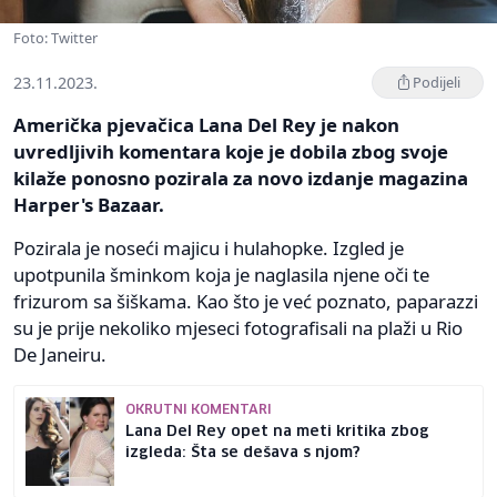
Foto: Twitter
23.11.2023.
Podijeli
Američka pjevačica Lana Del Rey je nakon
uvredljivih komentara koje je dobila zbog svoje
kilaže ponosno pozirala za novo izdanje magazina
Harper's Bazaar.
Pozirala je noseći majicu i hulahopke. Izgled je
upotpunila šminkom koja je naglasila njene oči te
frizurom sa šiškama. Kao što je već poznato, paparazzi
su je prije nekoliko mjeseci fotografisali na plaži u Rio
De Janeiru.
OKRUTNI KOMENTARI
Lana Del Rey opet na meti kritika zbog
izgleda: Šta se dešava s njom?