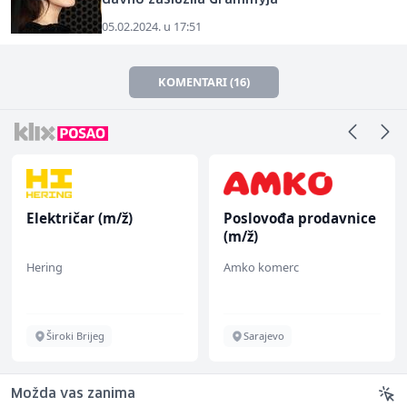
05.02.2024. u 17:51
KOMENTARI (16)
Električar (m/ž)
Poslovođa prodavnice
(m/ž)
Hering
Amko komerc
Široki Brijeg
Sarajevo
Možda vas zanima