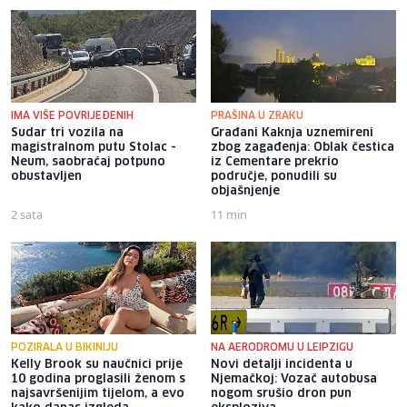
IMA VIŠE POVRIJEĐENIH
PRAŠINA U ZRAKU
Sudar tri vozila na
Građani Kaknja uznemireni
magistralnom putu Stolac -
zbog zagađenja: Oblak čestica
Neum, saobraćaj potpuno
iz Cementare prekrio
obustavljen
područje, ponudili su
objašnjenje
2 sata
11 min
POZIRALA U BIKINIJU
NA AERODROMU U LEIPZIGU
Kelly Brook su naučnici prije
Novi detalji incidenta u
10 godina proglasili ženom s
Njemačkoj: Vozač autobusa
najsavršenijim tijelom, a evo
nogom srušio dron pun