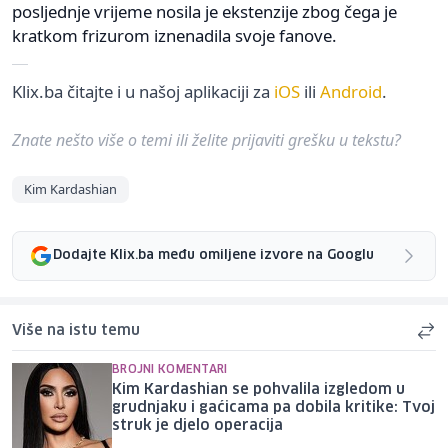
posljednje vrijeme nosila je ekstenzije zbog čega je
kratkom frizurom iznenadila svoje fanove.
Klix.ba čitajte i u našoj aplikaciji za
iOS
ili
Android
.
Znate nešto više o temi ili želite prijaviti grešku u tekstu?
Kim Kardashian
Dodajte Klix.ba među omiljene izvore na Googlu
Više na istu temu
BROJNI KOMENTARI
Kim Kardashian se pohvalila izgledom u
grudnjaku i gaćicama pa dobila kritike: Tvoj
struk je djelo operacija