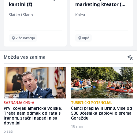
kantini (ž)
marketing kreator (m/
ž)
Slatko i Slano
Kalea
Više lokacija
Ilijaš
Možda vas zanima
SAZNANJA CNN-A
TURISTIČKI POTENCIJAL
Prvi čovjek američke vojske:
Čamci preplavili Drinu, više od
Treba nam odmak od rata s
500 učesnika zaplovilo prema
Iranom, zračni napadi nisu
Goraždu
dovoljni
19 min
5 sati