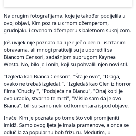
Na drugim fotografijama, koje je također podijelila u
ovoj objavi, Kim pozira u crnom džemperom,
grudnjaku i crvenom džemperu s baletnom suknjicom.
Još uvijek nije poznato da li je riječ o perici i iscrtanim
obravama, ali mnogi pratitelji su je uporedili sa
Biancom Censori, sadašnjom suprugom Kaynea
Westa. No, bilo je i onih, koji su pohvalili njen novi stil.
"Izgleda kao Bianca Censori", "Šta je ovo", "Draga,
ovako ne trebaš izgledati", "Izgledaš kao Glen iz horror
filma 'Chucky'", "Podsjeća na Biancu", "Onaj ko ti je
ovo uradio, stvarno te mrzi", "Mislio sam da je ovo
Bianca", bili su samo neki od komentara ispod objave.
Inače, Kim je poznata po tome što voli promijeniti
imidž. Samo ovog ljeta je imala pramenove, a onda se
odlučila za popularnu bob frizuru. Međutim, u