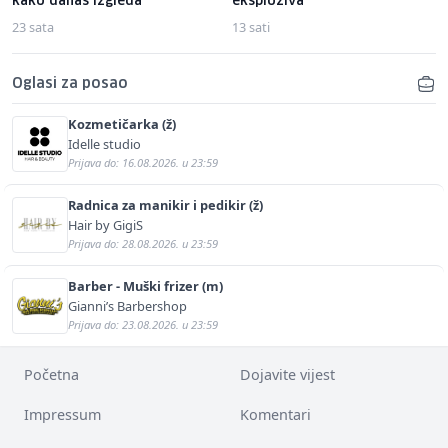
kako danas izgleda
eksploziva
23 sata
13 sati
Oglasi za posao
Kozmetičarka (ž)
Idelle studio
Prijava do: 16.08.2026. u 23:59
Radnica za manikir i pedikir (ž)
Hair by GigiS
Prijava do: 28.08.2026. u 23:59
Barber - Muški frizer (m)
Gianni’s Barbershop
Prijava do: 23.08.2026. u 23:59
Početna
Dojavite vijest
Impressum
Komentari