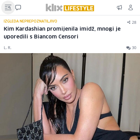
28
IZGLEDA NEPREPOZNATILJIVO
Kim Kardashian promijenila imidž, mnogi je
uporedili s Biancom Censori
L. R.
30