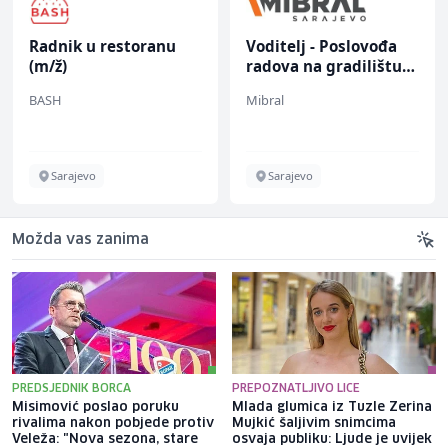
Radnik u restoranu
Voditelj - Poslovođa
(m/ž)
radova na gradilištu
(m/ž)
BASH
Mibral
Sarajevo
Sarajevo
Možda vas zanima
PREDSJEDNIK BORCA
PREPOZNATLJIVO LICE
Misimović poslao poruku
Mlada glumica iz Tuzle Zerina
rivalima nakon pobjede protiv
Mujkić šaljivim snimcima
Veleža: "Nova sezona, stare
osvaja publiku: Ljude je uvijek