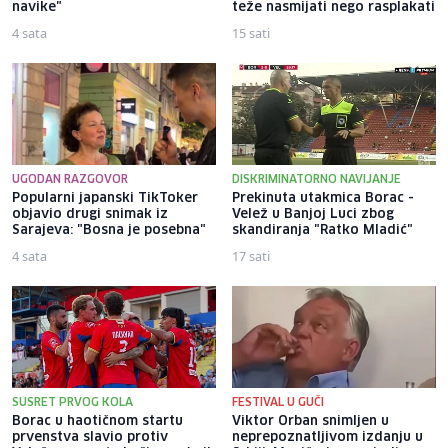
navike"
teže nasmijati nego rasplakati
4 sata
15 sati
UGODAN RAZGOVOR
DISKRIMINATORNO NAVIJANJE
Popularni japanski TikToker
Prekinuta utakmica Borac -
objavio drugi snimak iz
Velež u Banjoj Luci zbog
Sarajeva: "Bosna je posebna"
skandiranja "Ratko Mladić"
4 sata
17 sati
SUSRET PRVOG KOLA
FESTIVAL U GUČI
Borac u haotičnom startu
Viktor Orban snimljen u
prvenstva slavio protiv
neprepoznatljivom izdanju u