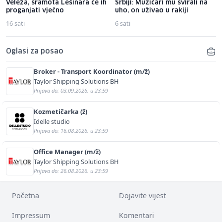
Veleža, sramota Lešinara će ih
Srbiji: Muzičari mu svirali na
proganjati vječno
uho, on uživao u rakiji
16 sati
6 sati
Oglasi za posao
Broker - Transport Koordinator (m/ž)
Taylor Shipping Solutions BH
Prijava do: 03.09.2026. u 23:59
Kozmetičarka (ž)
Idelle studio
Prijava do: 16.08.2026. u 23:59
Office Manager (m/ž)
Taylor Shipping Solutions BH
Prijava do: 26.08.2026. u 23:59
Početna
Dojavite vijest
Impressum
Komentari