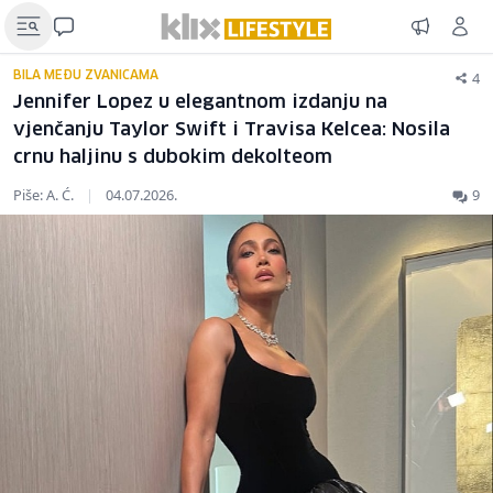
4
BILA MEĐU ZVANICAMA
Jennifer Lopez u elegantnom izdanju na
vjenčanju Taylor Swift i Travisa Kelcea: Nosila
crnu haljinu s dubokim dekolteom
Piše: A. Ć.
|
04.07.2026.
9