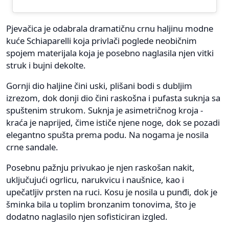
Pjevačica je odabrala dramatičnu crnu haljinu modne
kuće Schiaparelli koja privlači poglede neobičnim
spojem materijala koja je posebno naglasila njen vitki
struk i bujni dekolte.
Gornji dio haljine čini uski, plišani bodi s dubljim
izrezom, dok donji dio čini raskošna i pufasta suknja sa
spuštenim strukom. Suknja je asimetričnog kroja -
kraća je naprijed, čime ističe njene noge, dok se pozadi
elegantno spušta prema podu. Na nogama je nosila
crne sandale.
Posebnu pažnju privukao je njen raskošan nakit,
uključujući ogrlicu, narukvicu i naušnice, kao i
upečatljiv prsten na ruci. Kosu je nosila u punđi, dok je
šminka bila u toplim bronzanim tonovima, što je
dodatno naglasilo njen sofisticiran izgled.