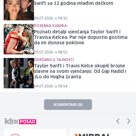
Swift sa 12 godina mlađim dečkom
06.07.2026. u 09:32
POSEBNA SVADBA
Poznati detalji vjenčanja Taylor Swift i
Travisa Kelcea: Par nije dopustio gostima
da im donose poklone
05.07.2026. u 08:52
ODRŽANO U TAJNOSTI
Taylor Swift i Travis Kelce okupili brojne
slavne na svom vjenčanju: Od Gigi Hadid i
JLo do Hugha Granta
04.07.2026. u 09:54
KOMENTARI (9)