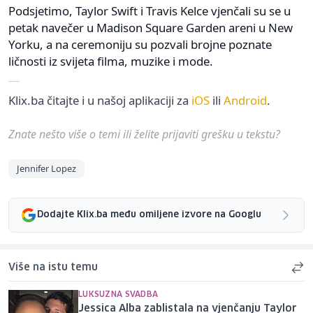
Podsjetimo, Taylor Swift i Travis Kelce vjenčali su se u
petak navečer u Madison Square Garden areni u New
Yorku, a na ceremoniju su pozvali brojne poznate
ličnosti iz svijeta filma, muzike i mode.
Klix.ba čitajte i u našoj aplikaciji za
iOS
ili
Android
.
Znate nešto više o temi ili želite prijaviti grešku u tekstu?
Jennifer Lopez
Dodajte Klix.ba među omiljene izvore na Googlu
Više na istu temu
LUKSUZNA SVADBA
Jessica Alba zablistala na vjenčanju Taylor