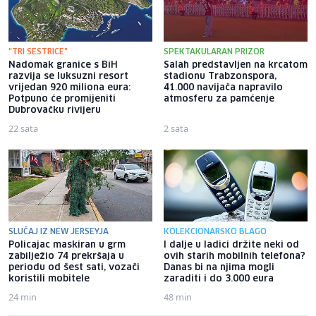
"TRI SESTRICE"
SPEKTAKULARAN PRIZOR
Nadomak granice s BiH
Salah predstavljen na krcatom
razvija se luksuzni resort
stadionu Trabzonspora,
vrijedan 920 miliona eura:
41.000 navijača napravilo
Potpuno će promijeniti
atmosferu za pamćenje
Dubrovačku rivijeru
22 sata
2 sata
SLUČAJ IZ NEW JERSEYJA
KOLEKCIONARSKO BLAGO
Policajac maskiran u grm
I dalje u ladici držite neki od
zabilježio 74 prekršaja u
ovih starih mobilnih telefona?
periodu od šest sati, vozači
Danas bi na njima mogli
koristili mobitele
zaraditi i do 3.000 eura
24 min
48 min