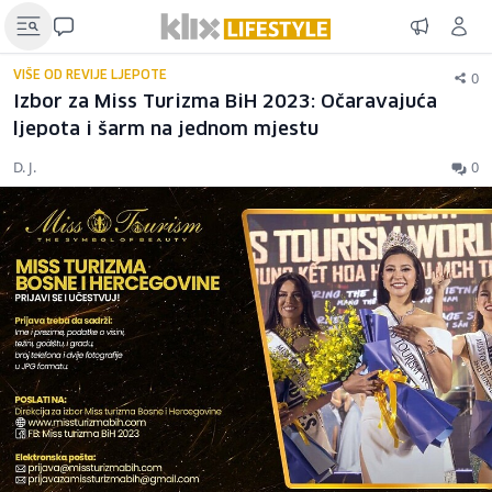
0
VIŠE OD REVIJE LJEPOTE
Izbor za Miss Turizma BiH 2023: Očaravajuća
ljepota i šarm na jednom mjestu
D. J.
0