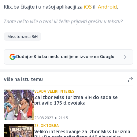
Klix.ba čitajte i u našoj aplikaciji za
iOS
ili
Android
.
Znate nešto više o temi ili želite prijaviti grešku u tekstu?
Miss turizma BiH
Dodajte Klix.ba među omiljene izvore na Googlu
Više na istu temu
VLADA VELIKI INTERES
Za izbor Miss turizma BiH do sada se
prijavilo 175 djevojaka
23.08.2023. u 21:15
28. OKTOBRA
Veliko interesovanje za izbor Miss turizma