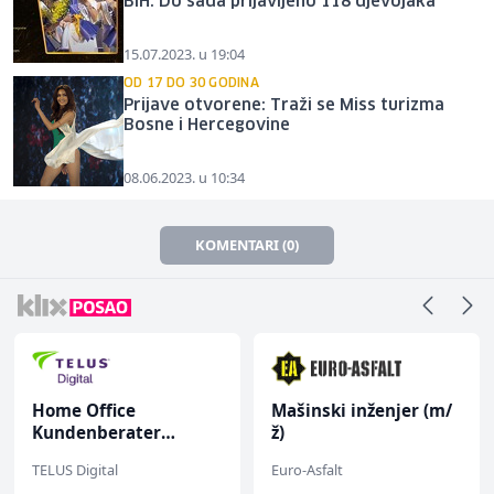
BiH: Do sada prijavljeno 118 djevojaka
15.07.2023. u 19:04
OD 17 DO 30 GODINA
Prijave otvorene: Traži se Miss turizma
Bosne i Hercegovine
08.06.2023. u 10:34
KOMENTARI (0)
Home Office
Mašinski inženjer (m/
Kundenberater
ž)
(m/w/d) für ein
TELUS Digital
Euro-Asfalt
renommiertes