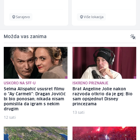
Schuhunternehmen
Sarajevo
Više lokacija
Možda vas zanima
USKORO NA SFF-U
ISKRENO PRIZNANJE
Selma Alispahić ususret filmu
Brat Angeline Jolie nakon
o "Ay Carmeli": Dragan Jovičić
razvoda otkrio da je gej: Bio
bi bio ponosan; nikada nisam
sam opsjednut Disney
pomislila da igram s nekim
princezama
drugim
13 sati
12 sati