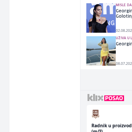
MISLE DA
Georgin
Golotin
02.08.202
UŽIVA U
Georgin
08.07.202
Poslovođa prodavnice
Radnik u proizvod
(m/ž)
(m/ž)