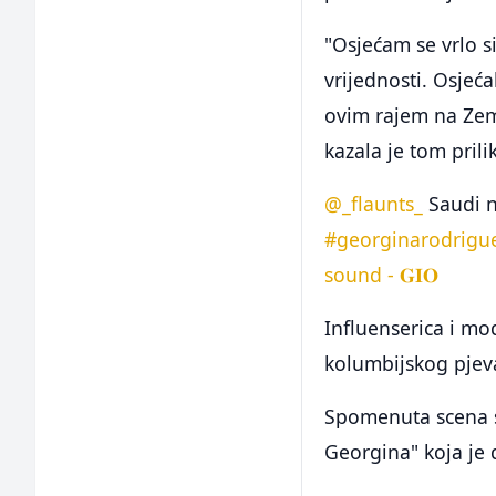
"Osjećam se vrlo s
vrijednosti. Osje
ovim rajem na Zeml
kazala je tom pril
@_flaunts_
Saudi n
#georginarodrigu
sound - 𝐆𝐈𝐎
Influenserica i mo
kolumbijskog pjeva
Spomenuta scena s 
Georgina" koja je 