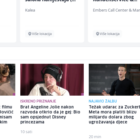
ž)
Support (m/w/d)
Kalea
Više lokacija
Više lokacija
ISKRENO PRIZNANJE
NAJAVIO ŽALBU
 filmu
Brat Angeline Jolie nakon
Težak udarac za Zucker
Jovičić
razvoda otkrio da je gej: Bio
Meta mora platiti blizu
 nisam
sam opsjednut Disney
milijardu dolara zbog
ekim
princezama
ugrožavanja djece
10 sati
20 min