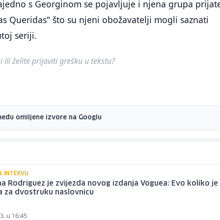
ajedno s Georginom se pojavljuje i njena grupa prijate
as Queridas" što su njeni obožavatelji mogli saznati
j seriji.
ili želite prijaviti grešku u tekstu?
među omiljene izvore na Googlu
A INTERVU
a Rodriguez je zvijezda novog izdanja Voguea: Evo koliko je
a za dvostruku naslovnicu
3. u 16:45