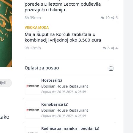
porede s Dilettom Leotom oduševila
pozirajući u bikiniju
8h 39min
10
6
VISOKA MODA
Maja Šuput na Korčuli zablistala u
kombinaciji vrijednoj oko 3.500 eura
9h 12min
6
4
Oglasi za posao
Hostesa (ž)
jeli
Bosnian House Restaurant
Prijava do: 20.08.2026. u 23:59
Konobarica (ž)
Bosnian House Restaurant
kako
Prijava do: 20.08.2026. u 23:59
Radnica za manikir i pedikir (ž)