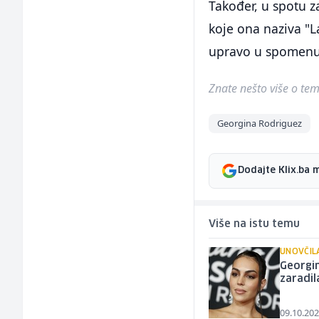
Također, u spotu z
koje ona naziva "L
upravo u spomenuto
Znate nešto više o temi 
Georgina Rodriguez
Dodajte Klix.ba 
Više na istu temu
UNOVČIL
Georgin
zaradil
09.10.202