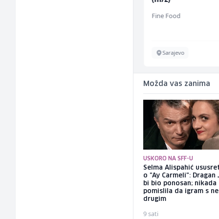
Amko komerc
Fine Food
Sarajevo
Sarajevo
Možda vas zanima
USKORO NA SFF-U
Selma Alispahić ususret
o "Ay Carmeli": Dragan 
bi bio ponosan; nikada
pomislila da igram s n
drugim
9 sati