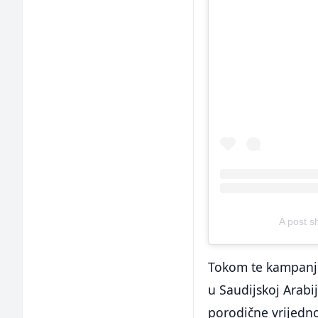
A post s
Tokom te kampanje
u Saudijskoj Arabi
porodične vrijedno