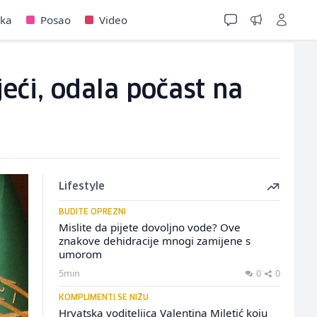
jka
Posao
Video
eći, odala počast na
Lifestyle
BUDITE OPREZNI
Mislite da pijete dovoljno vode? Ove
znakove dehidracije mnogi zamijene s
umorom
5min
0
0
KOMPLIMENTI SE NIŽU
Hrvatska voditeljica Valentina Miletić koju