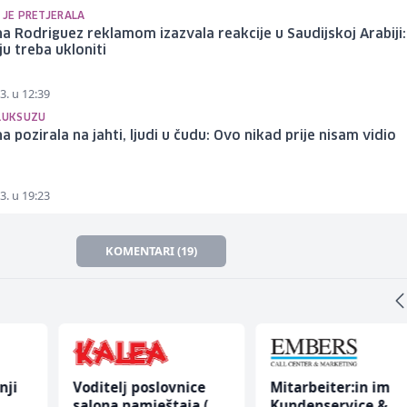
 JE PRETJERALA
a Rodriguez reklamom izazvala reakcije u Saudijskoj Arabiji:
ju treba ukloniti
3. u 12:39
 LUKSUZU
a pozirala na jahti, ljudi u čudu: Ovo nikad prije nisam vidio
3. u 19:23
KOMENTARI (19)
nji
Voditelj poslovnice
Mitarbeiter:in im
salona namještaja (m/
Kundenservice &