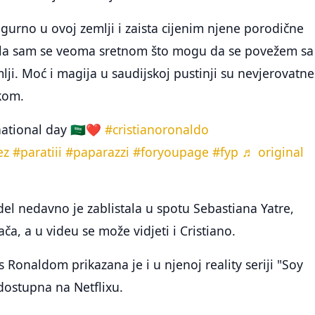
igurno u ovoj zemlji i zaista cijenim njene porodične
ćala sam se veoma sretnom što mogu da se povežem sa
ji. Moć i magija u saudijskoj pustinji su nevjerovatne
ikom.
ational day 🇸🇦❤️
#cristianoronaldo
ez
#paratiii
#paparazzi
#foryoupage
#fyp
♬ original
del nedavno je zablistala u spotu Sebastiana Yatre,
ča, a u videu se može vidjeti i Cristiano.
Ronaldom prikazana je i u njenoj reality seriji "Soy
dostupna na Netflixu.