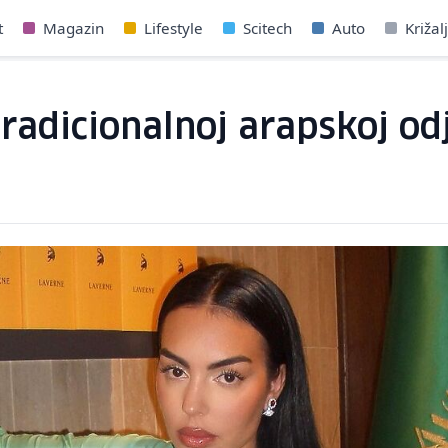
t
Magazin
Lifestyle
Scitech
Auto
Križal
radicionalnoj arapskoj odj