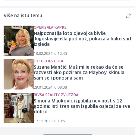
Više na istu temu
OPERISALA KAPKE
Najpoznatija loto djevojka bivše
Jugoslavije išla pod nož, pokazala kako sad
izgleda
13.02.2024. u 12:45
LOTO DJEVOJKA
Suzana Mančić: Muž mi je rekao da će se
razvesti ako poziram za Playboy, skinula
sam se i ponosna sam
29.01.2024. u 08:38
BIVŠA REALITY ZVIJEZDA
Simona Mijoković izgubila nevinost s 12
godina: Isti tren sam izgubila osjećaj za sve
dobro
17.11.2023. u 13:51