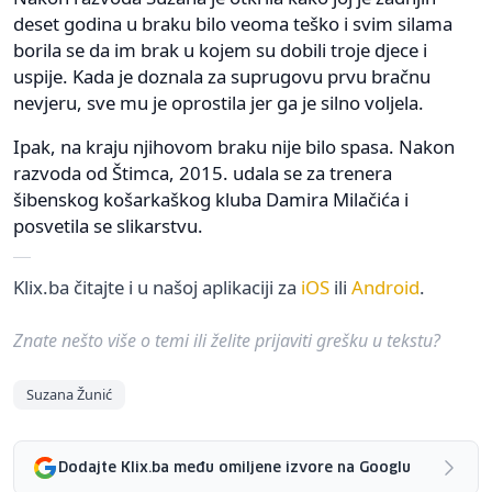
deset godina u braku bilo veoma teško i svim silama
borila se da im brak u kojem su dobili troje djece i
uspije. Kada je doznala za suprugovu prvu bračnu
nevjeru, sve mu je oprostila jer ga je silno voljela.
Ipak, na kraju njihovom braku nije bilo spasa. Nakon
razvoda od Štimca, 2015. udala se za trenera
šibenskog košarkaškog kluba Damira Milačića i
posvetila se slikarstvu.
Klix.ba čitajte i u našoj aplikaciji za
iOS
ili
Android
.
Znate nešto više o temi ili želite prijaviti grešku u tekstu?
Suzana Žunić
Dodajte Klix.ba među omiljene izvore na Googlu