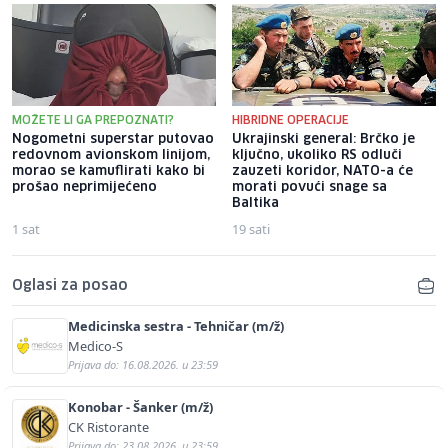
MOŽETE LI GA PREPOZNATI?
HIBRIDNE OPERACIJE
Nogometni superstar putovao
Ukrajinski general: Brčko je
redovnom avionskom linijom,
ključno, ukoliko RS odluči
morao se kamuflirati kako bi
zauzeti koridor, NATO-a će
prošao neprimijećeno
morati povući snage sa
Baltika
1 sat
19 sati
Oglasi za posao
Medicinska sestra - Tehničar (m/ž)
Medico-S
Prijava do: 16.08.2026. u 23:59
Konobar - Šanker (m/ž)
CK Ristorante
Prijava do: 23.08.2026. u 23:59