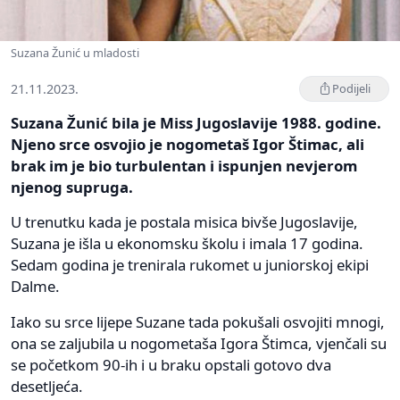
Suzana Žunić u mladosti
21.11.2023.
Podijeli
Suzana Žunić bila je Miss Jugoslavije 1988. godine.
Njeno srce osvojio je nogometaš Igor Štimac, ali
brak im je bio turbulentan i ispunjen nevjerom
njenog supruga.
U trenutku kada je postala misica bivše Jugoslavije,
Suzana je išla u ekonomsku školu i imala 17 godina.
Sedam godina je trenirala rukomet u juniorskoj ekipi
Dalme.
Iako su srce lijepe Suzane tada pokušali osvojiti mnogi,
ona se zaljubila u nogometaša Igora Štimca, vjenčali su
se početkom 90-ih i u braku opstali gotovo dva
desetljeća.