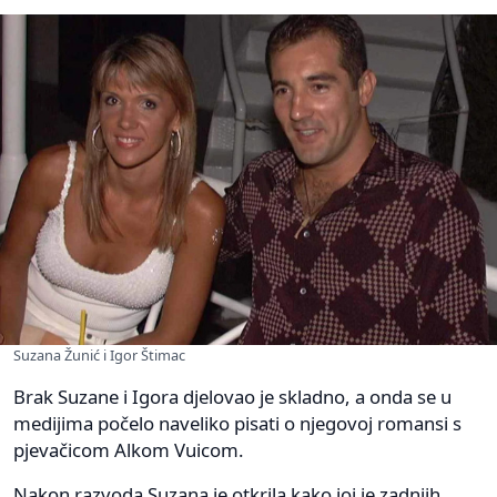
Suzana Žunić i Igor Štimac
Brak Suzane i Igora djelovao je skladno, a onda se u
medijima počelo naveliko pisati o njegovoj romansi s
pjevačicom Alkom Vuicom.
Nakon razvoda Suzana je otkrila kako joj je zadnjih