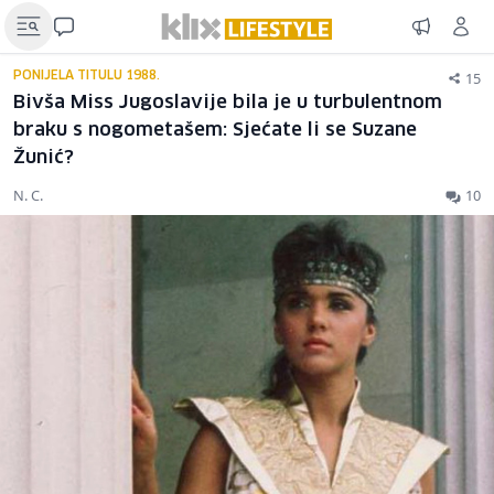
15
PONIJELA TITULU 1988.
Bivša Miss Jugoslavije bila je u turbulentnom
braku s nogometašem: Sjećate li se Suzane
Žunić?
N. C.
10