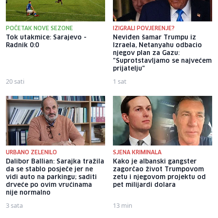
POČETAK NOVE SEZONE
IZIGRALI POVJERENJE?
Tok utakmice: Sarajevo -
Neviđen šamar Trumpu iz
Radnik 0:0
Izraela, Netanyahu odbacio
njegov plan za Gazu:
"Suprotstavljamo se najvećem
prijatelju"
20 sati
1 sat
URBANO ZELENILO
SJENA KRIMINALA
Dalibor Ballian: Sarajka tražila
Kako je albanski gangster
da se stablo posječe jer ne
zagorčao život Trumpovom
vidi auto na parkingu; saditi
zetu i njegovom projektu od
drveće po ovim vrućinama
pet milijardi dolara
nije normalno
3 sata
13 min