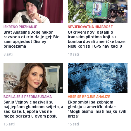
ISKRENO PRIZNANJE
NEVJEROVATNA HRABROST
Brat Angeline Jolie nakon
Otkriveni novi detalji o
razvoda otkrio da je gej: Bio
iranskim pilotima koji su
sam opsjednut Disney
bombardovali američke baze:
princezama
Nisu koristili GPS navigaciju
8 sati
10 sati
BORILA SE S PREDRASUDAMA
VRŠE SE BROJNE ANALIZE
Sanju Vejnović nazivali su
Ekonomisti sa zebnjom
najljepšom glumicom svijeta, a
gledaju u američki dolar:
sad kaže: Ljepota vas ne
"Mogli bismo imati majku svih
može održati u ovom poslu
kriza"
15 sati
15 sati