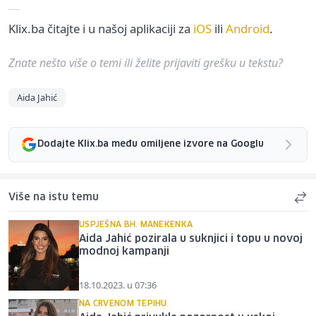
Klix.ba čitajte i u našoj aplikaciji za
iOS
ili
Android
.
Znate nešto više o temi ili želite prijaviti grešku u tekstu?
Aida Jahić
Dodajte Klix.ba među omiljene izvore na Googlu
Više na istu temu
USPJEŠNA BH. MANEKENKA
Aida Jahić pozirala u suknjici i topu u novoj
modnoj kampanji
18.10.2023. u 07:36
NA CRVENOM TEPIHU