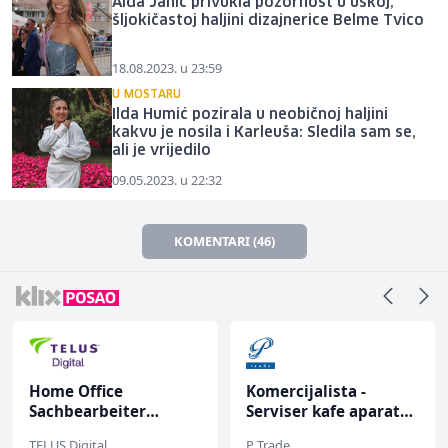
Aida Jahić privukla pozornost u uskoj,
šljokičastoj haljini dizajnerice Belme Tvico
18.08.2023. u 23:59
U MOSTARU
Ilda Humić pozirala u neobičnoj haljini
kakvu je nosila i Karleuša: Sledila sam se,
ali je vrijedilo
09.05.2023. u 22:32
KOMENTARI (46)
Home Office
Komercijalista -
Sachbearbeiter
Serviser kafe aparata
(m/w/d) für einen
(m/ž)
TELUS Digital
P Trade