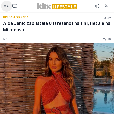
82
PREDAH OD RADA
Aida Jahić zablistala u izrezanoj haljini, ljetuje na
Mikonosu
I. S.
46