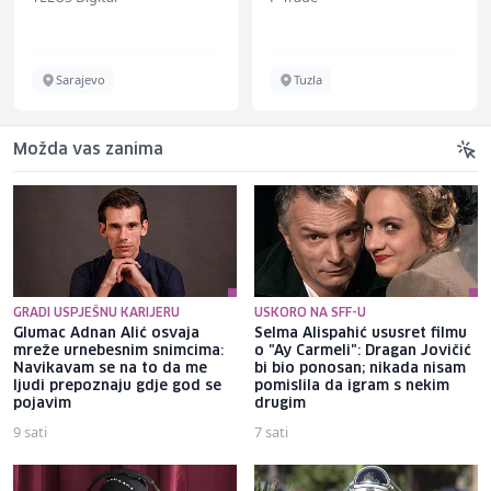
bekannten deutschen
Energieversorger
Sarajevo
Tuzla
Možda vas zanima
GRADI USPJEŠNU KARIJERU
USKORO NA SFF-U
Glumac Adnan Alić osvaja
Selma Alispahić ususret filmu
mreže urnebesnim snimcima:
o "Ay Carmeli": Dragan Jovičić
Navikavam se na to da me
bi bio ponosan; nikada nisam
ljudi prepoznaju gdje god se
pomislila da igram s nekim
pojavim
drugim
9 sati
7 sati