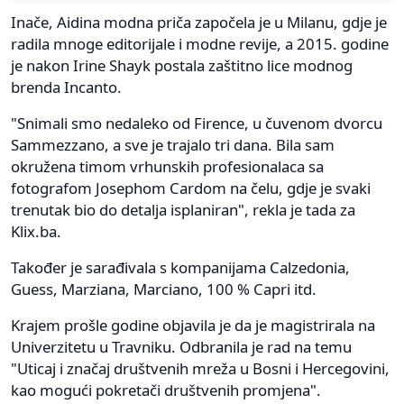
Inače, Aidina modna priča započela je u Milanu, gdje je
radila mnoge editorijale i modne revije, a 2015. godine
je nakon Irine Shayk postala zaštitno lice modnog
brenda Incanto.
"Snimali smo nedaleko od Firence, u čuvenom dvorcu
Sammezzano, a sve je trajalo tri dana. Bila sam
okružena timom vrhunskih profesionalaca sa
fotografom Josephom Cardom na čelu, gdje je svaki
trenutak bio do detalja isplaniran", rekla je tada za
Klix.ba.
Također je sarađivala s kompanijama Calzedonia,
Guess, Marziana, Marciano, 100 % Capri itd.
Krajem prošle godine objavila je da je magistrirala na
Univerzitetu u Travniku. Odbranila je rad na temu
"Uticaj i značaj društvenih mreža u Bosni i Hercegovini,
kao mogući pokretači društvenih promjena".