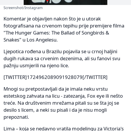
Screenshot/Instagram
Komentar je objavljen nakon što je u utorak
fotografisana na crvenom tepihu prije premijere filma
"The Hunger Games: The Ballad of Songbirds &
Snakes" u Los Angelesu.
Ljepotica rođena u Brazilu pojavila se u crnoj haljini
dugih rukava sa crvenim dezenima, ali su fanovi svu
pažnju usmjerili na njeno lice.
[TWITTER]1724962089091928079[/TWITTER]
Mnogi su pretpostavljali da je imala neku vrstu
estetskog zahvata na licu - zatezanja, Fox eye ili nešto
treće. Na društvenim mrežama pitali su se šta joj se
desilo s licem, a neki su pisali i da je nisu mogli
prepoznati.
Lima – koja se nedavno vratila modelingu za Victoria's