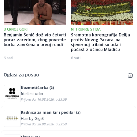
U CRNOJ GORI
NI TRUNKE STIDA
Benjamin Šehić doživio četvrti
Sramotna koreografija Delija
poraz zaredom, zbog povrede
protiv Novog Pazara, na
borba završena u prvoj rundi
sjevernoj tribini su odali
počast zločincu Mladiću
6 sati
6 sati
Oglasi za posao
Kozmetičarka (ž)
Idelle studio
Prijava do: 16.08.2026. u 23:59
Radnica za manikir i pedikir (ž)
Hair by GigiS
Prijava do: 28.08.2026. u 23:59
Limar (m)