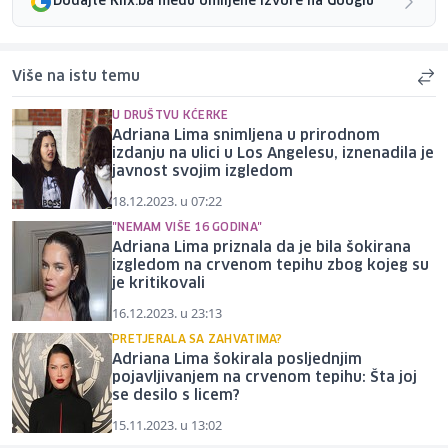
Dodajte Klix.ba među omiljene izvore na Googlu
Više na istu temu
U DRUŠTVU KĆERKE
Adriana Lima snimljena u prirodnom
izdanju na ulici u Los Angelesu, iznenadila je
javnost svojim izgledom
18.12.2023. u 07:22
"NEMAM VIŠE 16 GODINA"
Adriana Lima priznala da je bila šokirana
izgledom na crvenom tepihu zbog kojeg su
je kritikovali
16.12.2023. u 23:13
PRETJERALA SA ZAHVATIMA?
Adriana Lima šokirala posljednjim
pojavljivanjem na crvenom tepihu: Šta joj
se desilo s licem?
15.11.2023. u 13:02