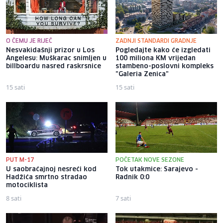
O ČEMU JE RIJEČ
ZADNJI STANDARDI GRADNJE
Nesvakidašnji prizor u Los
Pogledajte kako će izgledati
Angelesu: Muškarac snimljen u
100 miliona KM vrijedan
billboardu nasred raskrsnice
stambeno-poslovni kompleks
"Galeria Zenica"
15 sati
15 sati
PUT M-17
POČETAK NOVE SEZONE
U saobraćajnoj nesreći kod
Tok utakmice: Sarajevo -
Hadžića smrtno stradao
Radnik 0:0
motociklista
8 sati
7 sati