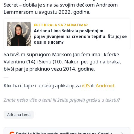
Secret – dobila je sina sa svojim dečkom Andreom
Lemmersom u avgustu 2022. godine.
PRETJERALA SA ZAHVATIMA?
Adriana Lima šokirala posljednjim
pojavljivanjem na crvenom tepihu: Šta joj se
desilo s licem?
Sa bivšim suprugom Markom Jarićem ima i kćerke
Valentinu (14) i Sienu (10). Nakon pet godina braka,
bivši par je prekinuo vezu 2014. godine.
Klix.ba čitajte i u našoj aplikaciji za
iOS
ili
Android
.
Znate nešto više o temi ili želite prijaviti grešku u tekstu?
Adriana Lima