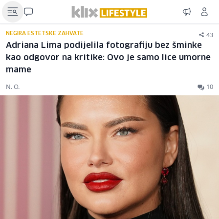
43
NEGIRA ESTETSKE ZAHVATE
Adriana Lima podijelila fotografiju bez šminke
kao odgovor na kritike: Ovo je samo lice umorne
mame
N. O.
10