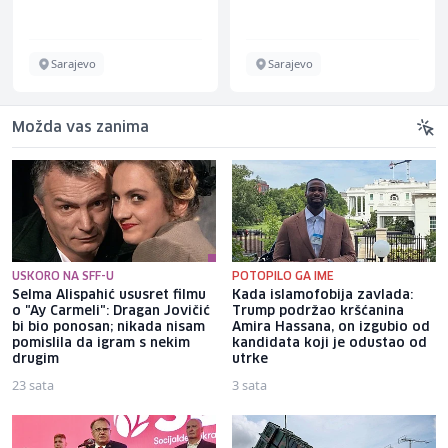
Sarajevo
Sarajevo
Možda vas zanima
USKORO NA SFF-U
POTOPILO GA IME
Selma Alispahić ususret filmu
Kada islamofobija zavlada:
o "Ay Carmeli": Dragan Jovičić
Trump podržao kršćanina
bi bio ponosan; nikada nisam
Amira Hassana, on izgubio od
pomislila da igram s nekim
kandidata koji je odustao od
drugim
utrke
23 sata
3 sata