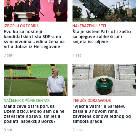
IZBORI U OKTOBRU
NAJTRAŽENIJI ŠTIT
Evo ko su nositelji
Šta je sistem Patriot i zašto
kandidatskih lista SDP-a na
su njegove zalihe širom
svim nivoima: Jedina žena na
svijeta iscrpljene
vrhu dolazi iz Hercegovine
7 sati
1 sat
NAČELNIK OPĆINE CENTAR
TEKUĆE ODRŽAVANJE
Mandićeva oštra poruka
"Vječna vatra" u Sarajevu
Džemidžiću: Molio sam da ne
zasjala u novom ruhu,
zatvarate Koševo, smiješ li
završena obnova jednog od
poslati inspekciju Borcu?
simbola grada
9 sati
2 sata