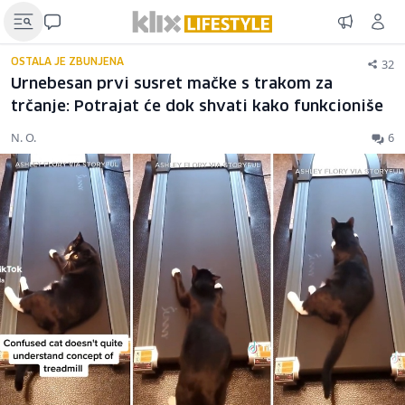
32
OSTALA JE ZBUNJENA
Urnebesan prvi susret mačke s trakom za
trčanje: Potrajat će dok shvati kako funkcioniše
N. O.
6