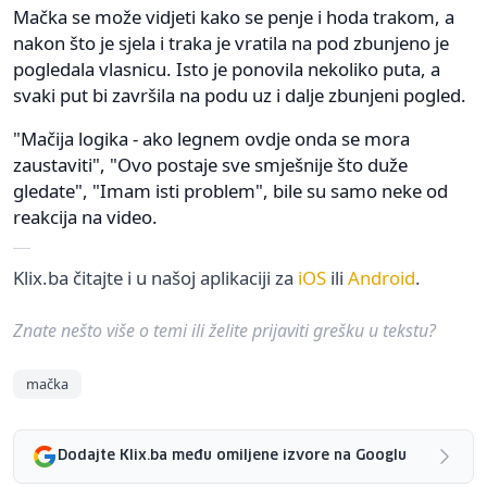
Mačka se može vidjeti kako se penje i hoda trakom, a
nakon što je sjela i traka je vratila na pod zbunjeno je
pogledala vlasnicu. Isto je ponovila nekoliko puta, a
svaki put bi završila na podu uz i dalje zbunjeni pogled.
"Mačija logika - ako legnem ovdje onda se mora
zaustaviti", "Ovo postaje sve smješnije što duže
gledate", "Imam isti problem", bile su samo neke od
reakcija na video.
Klix.ba čitajte i u našoj aplikaciji za
iOS
ili
Android
.
Znate nešto više o temi ili želite prijaviti grešku u tekstu?
mačka
Dodajte Klix.ba među omiljene izvore na Googlu