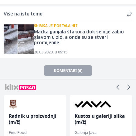
Više na istu temu
SNIMKA JE POSTALA HIT
Mačka ganjala štakora dok se nije zabio
glavom u zid, a onda su se stvari
promijenile
28.03.2023. u 09:15
KOMENTARI (6)
Radnik u proizvodnji
Kustos u galeriji slika
(m/ž)
(m/ž)
Fine Food
Galerija Java