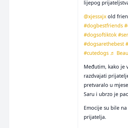
lijepog prijateljst
@xjessxjx
old frie
#dogbestfriends
#
#dogsoftiktok
#se
#dogsarethebest
#cutedogs
♬ Beaut
Međutim, kako je v
razdvajati prijatel
pretvaralo u mjesec
Saru i ubrzo je pa
Emocije su bile na
prijatelja.