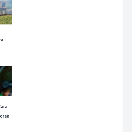
za
čara
korak