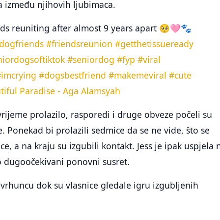
va između njihovih ljubimaca.
nds reuniting after almost 9 years apart 🥺🩷🐾
dogfriends
#friendsreunion
#getthetissueready
niordogsoftiktok
#seniordog
#fyp
#viral
#imcrying
#dogsbestfriend
#makemeviral
#cute
iful Paradise - Aga Alamsyah
rijeme prolazilo, rasporedi i druge obveze počeli su
je. Ponekad bi prolazili sedmice da se ne vide, što se
e, a na kraju su izgubili kontakt. Jess je ipak uspjela 
o dugoočekivani ponovni susret.
 vrhuncu dok su vlasnice gledale igru izgubljenih