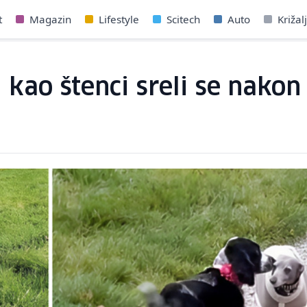
t
Magazin
Lifestyle
Scitech
Auto
Križal
lji kao štenci sreli se nak