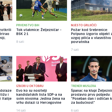
PRVENSTVO BIH
MJESTO GRUJIČIĆI
zotkrili
Tok utakmice: Željezničar -
Požar kod Srebrenice:
trirao
BSK 2:1
Potpuno izgorio objekt 
iji,
uzgoj pilića u vlasništvu
8 sati
povratnika
7 sati
IZBORI U OKTOBRU
TRENER MUSLERA
 dolaze
Evo ko su nositelji
Španac na klupi Željezni
tižu i
kandidatskih lista SDP-a na
proslavio prvu pobjedu:
 Italije
svim nivoima: Jedina žena na
"Poseban dan i odličan 
vrhu dolazi iz Hercegovine
za budućnost"
14 sati
6 sati