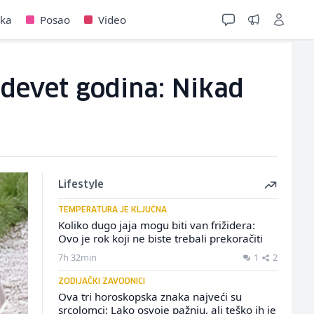
jka
Posao
Video
on devet godina: Nikad
Lifestyle
TEMPERATURA JE KLJUČNA
Koliko dugo jaja mogu biti van frižidera:
Ovo je rok koji ne biste trebali prekoračiti
7h 32min
1
2
ZODIJAČKI ZAVODNICI
Ova tri horoskopska znaka najveći su
srcolomci: Lako osvoje pažnju, ali teško ih je