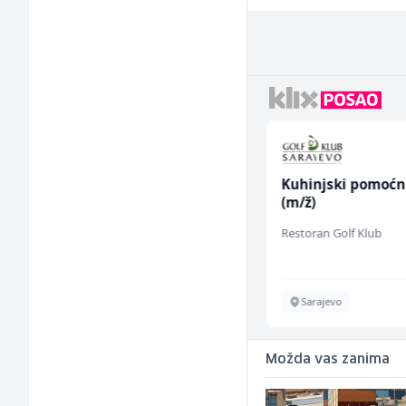
Sachbearbeiter in der
Kuhinjski pomoćn
Schaltungsabteilung
(m/ž)
(m/w)
Servicepoint
Restoran Golf Klub
Sarajevo
Sarajevo
Možda vas zanima