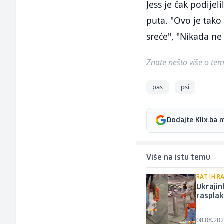
Jess je čak podije
puta. "Ovo je tako
sreće", "Nikada ne
Znate nešto više o temi 
pas
psi
Dodajte Klix.ba 
Više na istu temu
RAT IH R
Ukrajin
rasplak
08.08.202