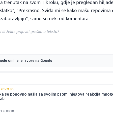
lila trenutak na svom TikToku, gdje je pregledan hiljad
 slatko", "Prekrasno. Sviđa mi se kako mašu repovima
 zaboravljaju", samo su neki od komentara.
ili želite prijaviti grešku u tekstu?
među omiljene izvore na Googlu
AZDVOJIO
ka se ponovno našla sa svojim psom, njegova reakcija mnog
ala
3. u 08:18