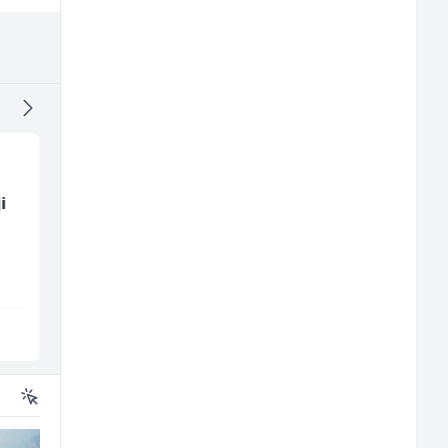
i
Sachbearbeiter in der
Bravar -
Voice Quality
Elektrozavarivač (m)
Management (m/w)
Servicepoint
Mountain
Sarajevo
Sarajevo