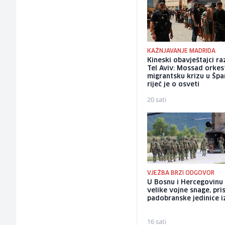
KAŽNJAVANJE MADRIDA
Kineski obavještajci ra
Tel Aviv: Mossad orkes
migrantsku krizu u Špan
riječ je o osveti
20 sati
VJEŽBA BRZI ODGOVOR
U Bosnu i Hercegovinu
velike vojne snage, pris
padobranske jedinice iz
16 sati