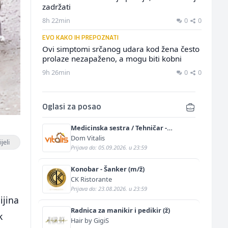
zadržati
8h 22min
0
0
EVO KAKO IH PREPOZNATI
Ovi simptomi srčanog udara kod žena često
prolaze nezapaženo, a mogu biti kobni
9h 26min
0
0
Oglasi za posao
Medicinska sestra / Tehničar -
Njegovatelj (m/ž)
Dom Vitalis
jeli
Prijava do: 05.09.2026. u 23:59
Konobar - Šanker (m/ž)
CK Ristorante
Prijava do: 23.08.2026. u 23:59
ijina
Radnica za manikir i pedikir (ž)
k
Hair by GigiS