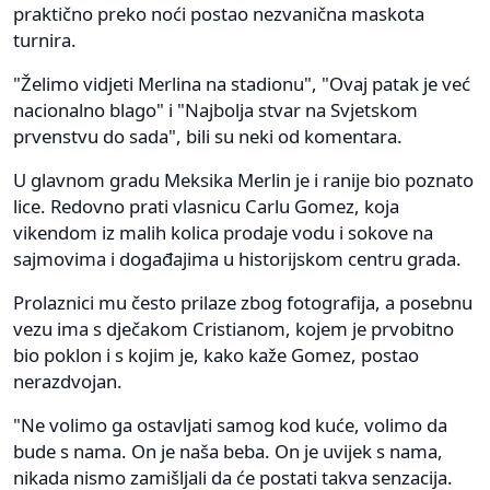
praktično preko noći postao nezvanična maskota
turnira.
"Želimo vidjeti Merlina na stadionu", "Ovaj patak je već
nacionalno blago" i "Najbolja stvar na Svjetskom
prvenstvu do sada", bili su neki od komentara.
U glavnom gradu Meksika Merlin je i ranije bio poznato
lice. Redovno prati vlasnicu Carlu Gomez, koja
vikendom iz malih kolica prodaje vodu i sokove na
sajmovima i događajima u historijskom centru grada.
Prolaznici mu često prilaze zbog fotografija, a posebnu
vezu ima s dječakom Cristianom, kojem je prvobitno
bio poklon i s kojim je, kako kaže Gomez, postao
nerazdvojan.
"Ne volimo ga ostavljati samog kod kuće, volimo da
bude s nama. On je naša beba. On je uvijek s nama,
nikada nismo zamišljali da će postati takva senzacija.