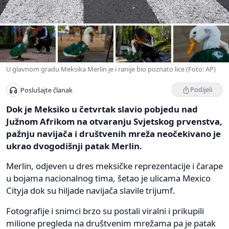
U glavnom gradu Meksika Merlin je i ranije bio poznato lice (Foto: AP)
Podijeli
Poslušajte članak
Dok je Meksiko u četvrtak slavio pobjedu nad
Južnom Afrikom na otvaranju Svjetskog prvenstva,
pažnju navijača i društvenih mreža neočekivano je
ukrao dvogodišnji patak Merlin.
Merlin, odjeven u dres meksičke reprezentacije i čarape
u bojama nacionalnog tima, šetao je ulicama Mexico
Cityja dok su hiljade navijača slavile trijumf.
Fotografije i snimci brzo su postali viralni i prikupili
milione pregleda na društvenim mrežama pa je patak