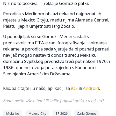
Nismo to očekivali", rekla je Gomez o patki.
Porodica s Merlinom obilazi neka od najpoznatijih
mjesta u Mexico Cityju, među njima Alameda Central,
Palatu lijepih umjetnosti i trg Zocalo.
U ponedjeljak su se Gomez i Merlin sastali s
predstavnicima FIFA-e radi fotografisanja i snimanja
reklame, a porodica sada vjeruje da bi poznati pernati
navijač mogao nastaviti donositi sreću Meksiku,
domaćinu Svjetskog prvenstva treći put nakon 1970. i
1986. godine, ovoga puta zajedno s Kanadom i
Sjedinjenim Američkim Državama.
Klix.ba čitajte i u našoj aplikaciji za
iOS
ili
Android
.
Znate nešto više o temi ili želite prijaviti grešku u tekstu?
Meksiko
Mexico City
SP 2026
Carla Gómez