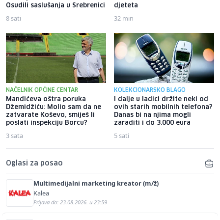
Osudili saslušanja u Srebrenici
djeteta
8 sati
32 min
NAČELNIK OPĆINE CENTAR
KOLEKCIONARSKO BLAGO
Mandićeva oštra poruka
I dalje u ladici držite neki od
Džemidžiću: Molio sam da ne
ovih starih mobilnih telefona?
zatvarate Koševo, smiješ li
Danas bi na njima mogli
poslati inspekciju Borcu?
zaraditi i do 3.000 eura
3 sata
5 sati
Oglasi za posao
Multimedijalni marketing kreator (m/ž)
Kalea
Prijava do: 23.08.2026. u 23:59