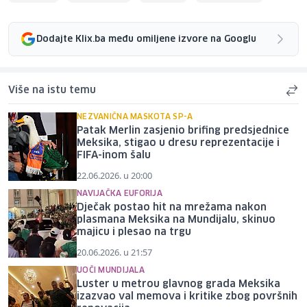
Dodajte Klix.ba među omiljene izvore na Googlu
Više na istu temu
NEZVANIČNA MASKOTA SP-A
Patak Merlin zasjenio brifing predsjednice
Meksika, stigao u dresu reprezentacije i
FIFA-inom šalu
22.06.2026. u 20:00
NAVIJAČKA EUFORIJA
Dječak postao hit na mrežama nakon
plasmana Meksika na Mundijalu, skinuo
majicu i plesao na trgu
20.06.2026. u 21:57
UOČI MUNDIJALA
Luster u metrou glavnog grada Meksika
izazvao val memova i kritike zbog površnih