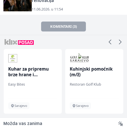
renovacija
11.06.2026. u 11:54
KOMENTARI (3)
Kuhar za pripremu
Kuhinjski pomoćnik
brze hrane i
(m/ž)
jednostavnih jela (m/
Easy Bites
Restoran Golf Klub
ž)
Sarajevo
Sarajevo
Možda vas zanima