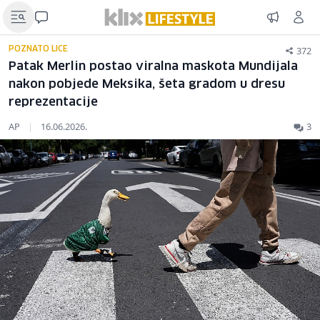
372
POZNATO LICE
Patak Merlin postao viralna maskota Mundijala
nakon pobjede Meksika, šeta gradom u dresu
reprezentacije
AP
|
16.06.2026.
3