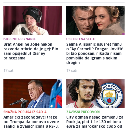
ISKRENO PRIZNANJE
USKORO NA SFF-U
Brat Angeline Jolie nakon
Selma Alispahić ususret filmu
razvoda otkrio da je gej: Bio
o "Ay Carmeli": Dragan Jovičić
sam opsjednut Disney
bi bio ponosan; nikada nisam
princezama
pomislila da igram s nekim
drugim
17 sati
17 sati
SNAŽNA PORUKA IZ SAD-A
ZAVRŠNI PREGOVORI
Američki zakonodavci traže
City odmah našao zamjenu za
od Trumpa da ponovo uvede
Rodrija, platit će 130 miliona
sankcije zvaničnicima u RS-u:
eura za marokansko čudo od