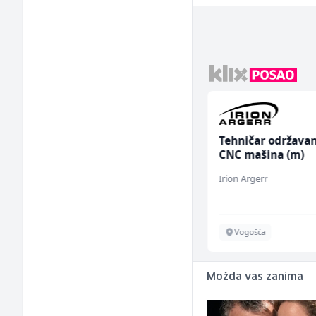
Multimedijalni
Tehničar održavan
marketing kreator (m/
CNC mašina (m)
ž)
Kalea
Irion Argerr
Ilijaš
Vogošća
Možda vas zanima