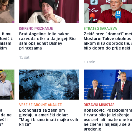
ISKRENO PRIZNANJE
STRATEG SARAJEVA
 filmu
Brat Angeline Jolie nakon
Zekić pred "domaći" me
Jovičić
razvoda otkrio da je gej: Bio
Mostaru: Takve okolnos
 nisam
sam opsjednut Disney
nikom nisu dobrodošle; 
ekim
princezama
bilo dobro do prije neki
15 sati
13 min
VRŠE SE BROJNE ANALIZE
DRŽAVNI MINISTAR
ka
Ekonomisti sa zebnjom
Konaković: Pozicioniran
 da ne
gledaju u američki dolar:
Hrvata bilo je izlaženje
š li
"Mogli bismo imati majku svih
ususret, ali imate one ko
u?
kriza"
ne cijene i miješaju se u
uređenje