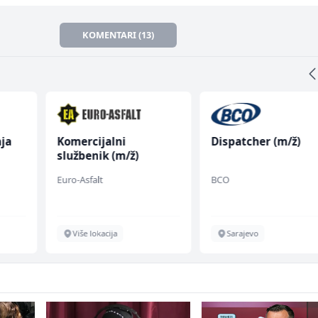
KOMENTARI (13)
ja
Komercijalni
Dispatcher (m/ž)
službenik (m/ž)
Euro-Asfalt
BCO
Više lokacija
Sarajevo