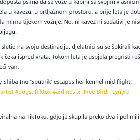
dopušta psima da se voze u kabini sa svojim vlasnicim
ela u kavezu, u prtljažnom prostoru, a prije leta je dob
la mirna tijekom vožnje. No, ni kavez ni sedativi je ni
 bijegu.
sletio na svoju destinaciju, djelatnici su se šokirali ka
ik čeka ispred vrata. Tokom leta je uspjela pregristi re
eći van.
 Shiba Inu 'Sputnik' escapes her kennel mid flight!
artist
#dogsoftiktok
#airlines
♬ Free Bird - Lynyrd
viralna na TikToku, gdje je skupila preko dva i pol mil