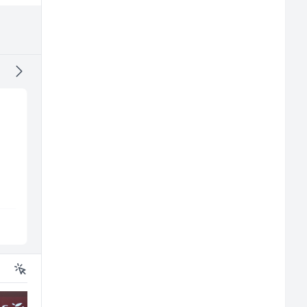
Građevinski inženjer
Konobar (m/ž)
(m/ž)
MC-Stella
Mesna Industrija Gora
Velika Kladuša
Sarajevo