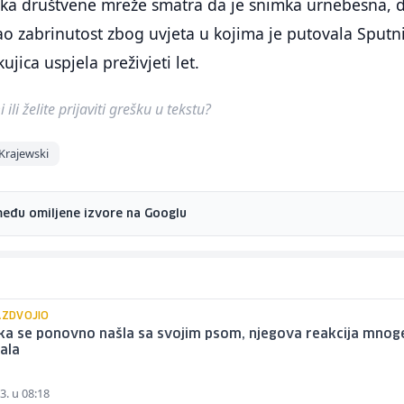
nika društvene mreže smatra da je snimka urnebesna, 
ao zabrinutost zbog uvjeta u kojima je putovala Sputni
ujica uspjela preživjeti let.
ili želite prijaviti grešku u tekstu?
Krajewski
među omiljene izvore na Googlu
AZDVOJIO
ka se ponovno našla sa svojim psom, njegova reakcija mnog
ala
3. u 08:18