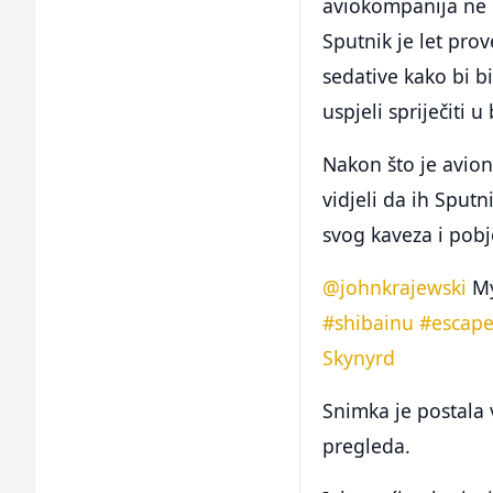
aviokompanija ne 
Sputnik je let prov
sedative kako bi bi
uspjeli spriječiti u
Nakon što je avion 
vidjeli da ih Sputn
svog kaveza i pobj
@johnkrajewski
My
#shibainu
#escape
Skynyrd
Snimka je postala 
pregleda.