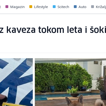
t
Magazin
Lifestyle
Scitech
Auto
Križal
z kaveza tokom leta i šoki