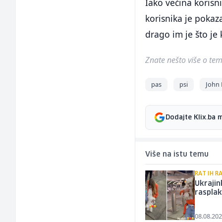
Iako većina koris
korisnika je pokaz
drago im je što je k
Znate nešto više o temi 
pas
psi
John 
Dodajte Klix.ba 
Više na istu temu
RAT IH R
Ukrajin
rasplak
08.08.202