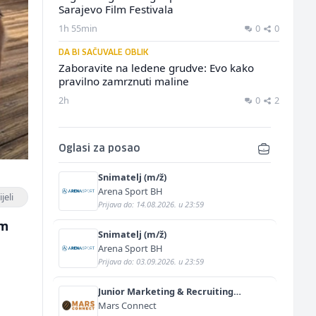
Sarajevo Film Festivala
1h 55min
0
0
DA BI SAČUVALE OBLIK
Zaboravite na ledene grudve: Evo kako
pravilno zamrznuti maline
2h
0
2
Oglasi za posao
Snimatelj (m/ž)
Arena Sport BH
jeli
Prijava do: 14.08.2026. u 23:59
om
Snimatelj (m/ž)
Arena Sport BH
Prijava do: 03.09.2026. u 23:59
Junior Marketing & Recruiting
Specialist (m/ž)
Mars Connect