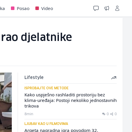
jka
Posao
Video
rao djelatnike
Lifestyle
ISPROBAJTE OVE METODE
Kako uspješno rashladiti prostoriju bez
klima-uređaja: Postoji nekoliko jednostavnih
trikova
8min
0
0
LJUBAV KAO U FILMOVIMA
Argeta nagradna igra povodom 32.