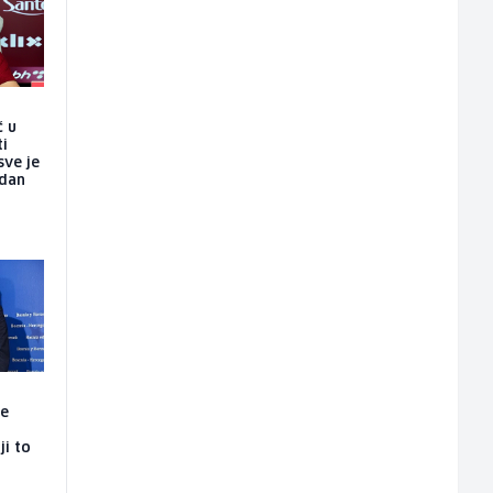
č u
ti
sve je
 dan
je
ji to