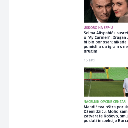
USKORO NA SFF-U
Selma Alispahić ususret
o "Ay Carmeli": Dragan 
bi bio ponosan; nikada
pomislila da igram s n
drugim
15 sati
NAČELNIK OPĆINE CENTAR
Mandićeva oštra poru
Džemidžiću: Molio sam
zatvarate Koševo, smije
poslati inspekciju Borc