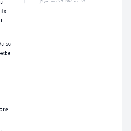
a,
Prijava do: 05.09.2026. u 23:59
ila
su
da su
šetke
iona