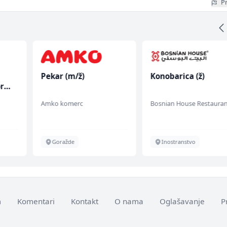
Pr
Pekar (m/ž)
Konobarica (ž)
r
Amko komerc
Bosnian House Restauran
Goražde
Inostranstvo
m
Komentari
Kontakt
O nama
Oglašavanje
P