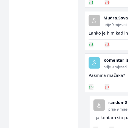
↑
1
↓
9
Mudra.Sova
prije 9 mjeseci
Lahko je him kad im
↑
5
↓
3
Komentar i
prije 9 mjeseci
Pasmina mačaka?
↑
9
↓
1
randomG
prije 9 mjes
i ja kontam sto 