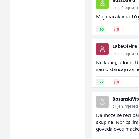
BossDavid
prije 9 mjeseci
Moj macak ima 10 go
↑
10
↓
0
LakeOfFire
prije 9 mjeseci
Ne kupuj, udomi. Ul
samo stancaju za n
↑
27
↓
0
BosanskiVit
prije 9 mjeseci
Da moze se reci pa
skupina. Npr psi im
goveda ovce macke g