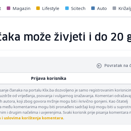
t
Magazin
Lifestyle
Scitech
Auto
Križal
aka može živjeti i do 20 
Povratak na 
Prijava korisnika
nje članaka na portalu Klix.ba dozvoljeno je samo registrovanim korisnici
uzdrže od vrijeđanja, psovanja i vulgarnog izražavanja. Komentari odražava
ih autora, koji zbog govora mržnje mogu biti i krivično gonjeni. Kao čitatelj
 među komentarima mogu biti pronađeni sadržaji koji mogu biti u suprotn
nim i drugim načelima i uvjerenjima. Svaki korisnik prije pisanja komentara
a i uslovima korištenja komentara
.