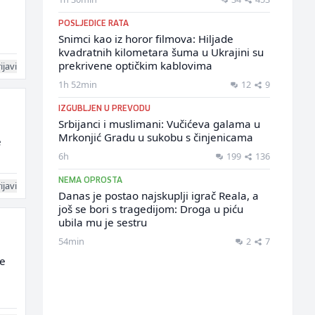
POSLJEDICE RATA
Snimci kao iz horor filmova: Hiljade
kvadratnih kilometara šuma u Ukrajini su
prekrivene optičkim kablovima
ijavi
1h 52min
12
9
IZGUBLJEN U PREVODU
Srbijanci i muslimani: Vučićeva galama u
Mrkonjić Gradu u sukobu s činjenicama
e
6h
199
136
NEMA OPROSTA
ijavi
Danas je postao najskuplji igrač Reala, a
još se bori s tragedijom: Droga u piću
ubila mu je sestru
54min
2
7
se