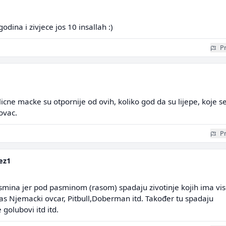
dina i zivjece jos 10 insallah :)
Pr
icne macke su otpornije od ovih, koliko god da su lijepe, koje s
ovac.
Pr
ez1
smina jer pod pasminom (rasom) spadaju zivotinje kojih ima vi
as Njemacki ovcar, Pitbull,Doberman itd. Također tu spadaju
olubovi itd itd.