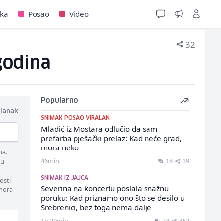
jka
Posao
Video
32
godina
Popularno
članak
SNIMAK POSAO VIRALAN
Mladić iz Mostara odlučio da sam
prefarba pješački prelaz: Kad neće grad,
mora neko
ma.
46min
18
39
ju
SNIMAK IZ JAJCA
osti
Severina na koncertu poslala snažnu
 mora
poruku: Kad priznamo ono što se desilo u
Srebrenici, bez toga nema dalje
1h 30min
34
453