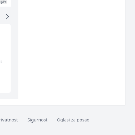
ijavi
Komercijalni
Konobar - Barmen (m/
službenik (m/ž)
ž)
t
Euro-Asfalt
Hotel Nomad
Više lokacija
Sarajevo
rivatnost
Sigurnost
Oglasi za posao