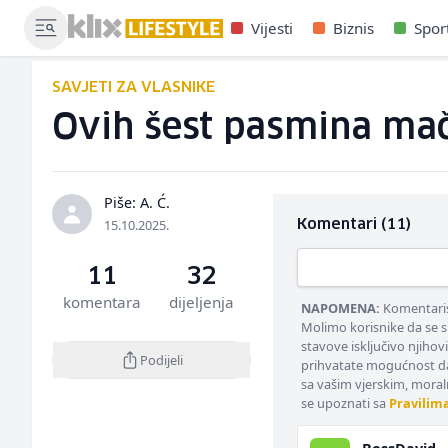
Vijesti
Biznis
Spor
SAVJETI ZA VLASNIKE
Ovih šest pasmina mač
Piše: A. Ć.
15.10.2025.
Komentari (11)
11
32
komentara
dijeljenja
NAPOMENA:
Komentarisa
Molimo korisnike da se s
stavove isključivo njihov
Podijeli
prihvatate mogućnost da
sa vašim vjerskim, moral
se upoznati sa
Pravilim