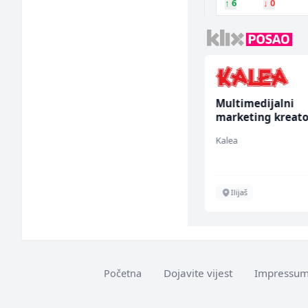
↑
6
↓
0
Sachbearbeiter in der
Multimedijalni
Schaltungsabteilung
marketing kreato
(m/w)
(m/ž)
Servicepoint
Kalea
Sarajevo
Ilijaš
Dojavite vijest
Impressu
Početna