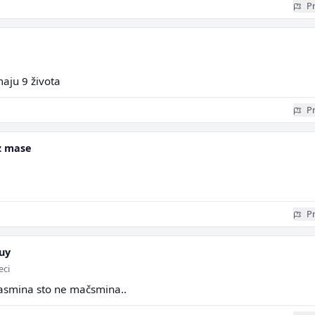
Pr
aju 9 života
Pr
z mase
Pr
uy
eci
pasmina sto ne mačsmina..