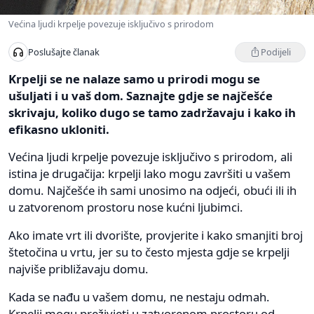
Većina ljudi krpelje povezuje isključivo s prirodom
Podijeli
Poslušajte članak
Krpelji se ne nalaze samo u prirodi mogu se
ušuljati i u vaš dom. Saznajte gdje se najčešće
skrivaju, koliko dugo se tamo zadržavaju i kako ih
efikasno ukloniti.
Većina ljudi krpelje povezuje isključivo s prirodom, ali
istina je drugačija: krpelji lako mogu završiti u vašem
domu. Najčešće ih sami unosimo na odjeći, obući ili ih
u zatvorenom prostoru nose kućni ljubimci.
Ako imate vrt ili dvorište, provjerite i kako smanjiti broj
štetočina u vrtu, jer su to često mjesta gdje se krpelji
najviše približavaju domu.
Kada se nađu u vašem domu, ne nestaju odmah.
Krpelji mogu preživjeti u zatvorenom prostoru od