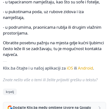
- u tapaciranom namještaju, kao što su sofe i fotelje,
- u pukotinama poda, uz rubove zidova i iza
namještaja,
- u podrumima, praonicama rublja ili drugim vlažnim
prostorijama.
Obratite posebnu pažnju na mjesta gdje kućni ljubimci
često leže ili se zadržavaju, tu je mogućnost kontakta
najveća.
Klix.ba čitajte i u našoj aplikaciji za
iOS
ili
Android
.
Znate nešto više o temi ili želite prijaviti grešku u tekstu?
krpelj
Dodajte Klix.ba među omiljene izvore na Googlu