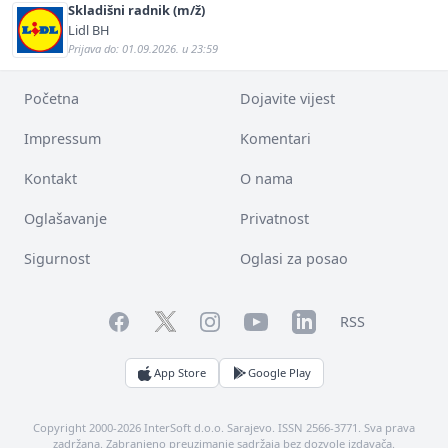
Skladišni radnik (m/ž)
Lidl BH
Prijava do: 01.09.2026. u 23:59
Početna
Dojavite vijest
Impressum
Komentari
Kontakt
O nama
Oglašavanje
Privatnost
Sigurnost
Oglasi za posao
Facebook
YouTube
LinkedIn
Twitter
Instagram
RSS
App Store
Google Play
Copyright 2000-2026 InterSoft d.o.o. Sarajevo. ISSN 2566-3771. Sva prava
zadržana. Zabranjeno preuzimanje sadržaja bez dozvole izdavača.