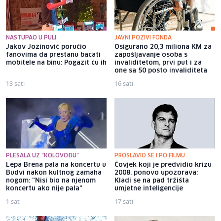
NASTUPAO U PULI
JAVNI POZIVI FONDA
Jakov Jozinović poručio
Osigurano 20,3 miliona KM za
fanovima da prestanu bacati
zapošljavanje osoba s
mobitele na binu: Pogazit ću ih
invaliditetom, prvi put i za
one sa 50 posto invaliditeta
13 sati
16 sati
PLESALA UZ "KOLOVOĐU"
PROSLAVIO SE I PO FILMU
Lepa Brena pala na koncertu u
Čovjek koji je predvidio krizu
Budvi nakon kultnog zamaha
2008. ponovo upozorava:
nogom: "Nisi bio na njenom
Kladi se na pad tržišta
koncertu ako nije pala"
umjetne inteligencije
1 sat
17 sati