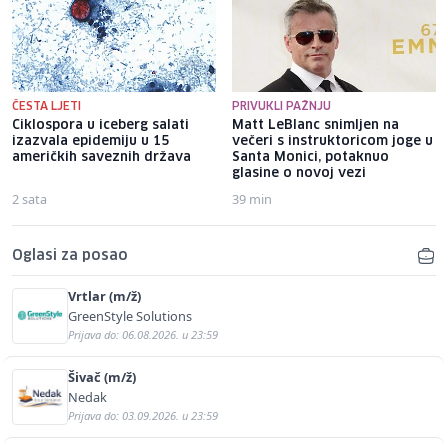
ČESTA LJETI
PRIVUKLI PAŽNJU
Ciklospora u iceberg salati
Matt LeBlanc snimljen na
izazvala epidemiju u 15
večeri s instruktoricom joge u
američkih saveznih država
Santa Monici, potaknuo
glasine o novoj vezi
2 sata
39 min
Oglasi za posao
Vrtlar (m/ž)
GreenStyle Solutions
Prijava do: 06.08.2026. u 23:59
Šivač (m/ž)
Nedak
Prijava do: 03.09.2026. u 23:59