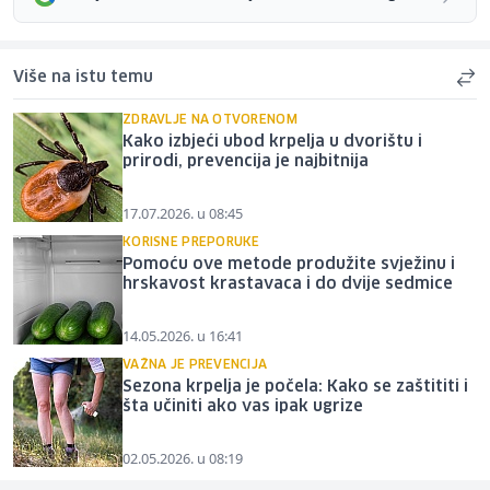
Više na istu temu
ZDRAVLJE NA OTVORENOM
Kako izbjeći ubod krpelja u dvorištu i
prirodi, prevencija je najbitnija
17.07.2026. u 08:45
KORISNE PREPORUKE
Pomoću ove metode produžite svježinu i
hrskavost krastavaca i do dvije sedmice
14.05.2026. u 16:41
VAŽNA JE PREVENCIJA
Sezona krpelja je počela: Kako se zaštititi i
šta učiniti ako vas ipak ugrize
02.05.2026. u 08:19