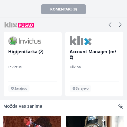
KOMENTARI (8)
Higijeničarka (ž)
Account Manager (m/
ž)
Invictus
Klix.ba
Sarajevo
Sarajevo
Možda vas zanima