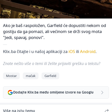
Ako je baš raspoložen, Garfield će dopustiti nekom od
gostiju da ga pomazi, ali većinom se drži svog mota
"Jedi, spavaj, ponovi".
Klix.ba čitajte i u našoj aplikaciji za
iOS
ili
Android
.
Znate nešto više o temi ili želite prijaviti grešku u tekstu?
Mostar
mačak
Garfield
Dodajte Klix.ba među omiljene izvore na Googlu
Više na istu temu