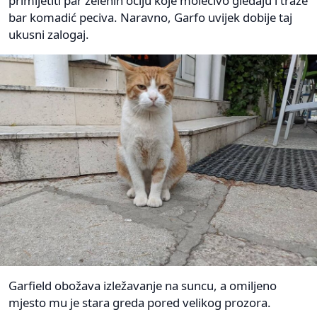
primijetiti par zelenih očiju koje molećivo gledaju i traže
bar komadić peciva. Naravno, Garfo uvijek dobije taj
ukusni zalogaj.
Garfield obožava izležavanje na suncu, a omiljeno
mjesto mu je stara greda pored velikog prozora.