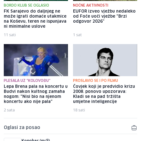
BORDO KLUB SE OGLASIO
NOĆNE AKTIVNOSTI
FK Sarajevo do daljnjeg ne
EUFOR izveo vježbu nedaleko
može igrati domaće utakmice
od Foče uoči vježbe "Brzi
na Koševu, teren ne ispunjava
odgovor 2026"
ni minimalne uslove
11 sati
1 sat
PLESALA UZ "KOLOVOĐU"
PROSLAVIO SE I PO FILMU
Lepa Brena pala na koncertu u
Čovjek koji je predvidio krizu
Budvi nakon kultnog zamaha
2008. ponovo upozorava:
nogom: "Nisi bio na njenom
Kladi se na pad tržišta
koncertu ako nije pala"
umjetne inteligencije
2 sata
18 sati
Oglasi za posao
Konobar (m/ž)