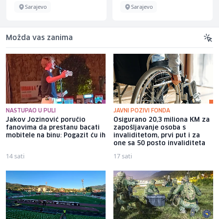
Sarajevo
Sarajevo
Možda vas zanima
NASTUPAO U PULI
JAVNI POZIVI FONDA
Jakov Jozinović poručio
Osigurano 20,3 miliona KM za
fanovima da prestanu bacati
zapošljavanje osoba s
mobitele na binu: Pogazit ću ih
invaliditetom, prvi put i za
one sa 50 posto invaliditeta
14 sati
17 sati