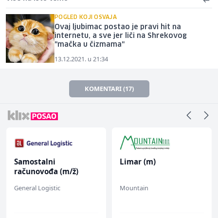
POGLED KOJI OSVAJA
Ovaj ljubimac postao je pravi hit na
internetu, a sve jer liči na Shrekovog
"mačka u čizmama"
13.12.2021. u 21:34
KOMENTARI (17)
Samostalni
Limar (m)
računovođa (m/ž)
General Logistic
Mountain