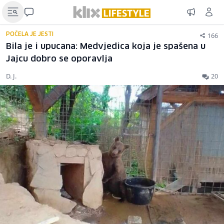
166
POČELA JE JESTI
Bila je i upucana: Medvjedica koja je spašena u
Jajcu dobro se oporavlja
D. J.
20