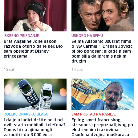
ISKRENO PRIZNANJE
USKORO NA SFF-U
Brat Angeline Jolie nakon
Selma Alispahić ususret filmu
razvoda otkrio da je gej: Bio
o "Ay Carmeli": Dragan Jovičić
sam opsjednut Disney
bi bio ponosan; nikada nisam
princezama
pomislila da igram s nekim
drugim
15 sati
14 sati
KOLEKCIONARSKO BLAGO
SAM PRISTAO NA NASILJE
I dalje u ladici držite neki od
Epilog smrti francuskog
ovih starih mobilnih telefona?
streamera prepoznatljivog po
Danas bi na njima mogli
ekstremnim izazovima:
zaraditi i do 3.000 eura
Osuđena dvojica muškaraca