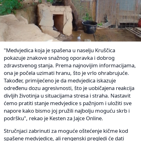
"Medvjedica koja je spašena u naselju Kruščica
pokazuje znakove snažnog oporavka i dobrog
zdravstvenog stanja. Prema najnovijim informacijama,
ona je počela uzimati hranu, što je vrlo ohrabrujuće.
Također, primijećeno je da medvjedica iskazuje
određenu dozu agresivnosti, što je uobičajena reakcija
divljih životinja u situacijama stresa i straha. Nastavit
ćemo pratiti stanje medvjedice s pažnjom i uložiti sve
napore kako bismo joj pružili najbolju moguću skrb i
podršku", rekao je Kesten za Jajce Online.
Stručnjaci zabrinuti za moguće oštećenje kičme kod
spašene medvjedice, ali rengenski pregledi će dati