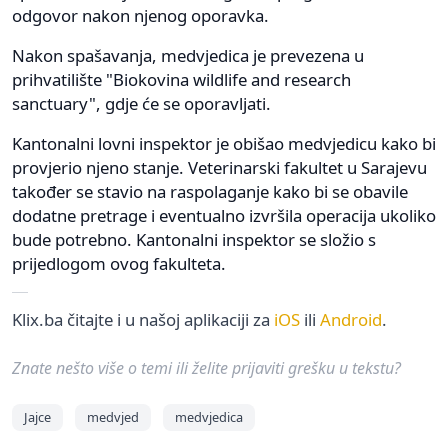
odgovor nakon njenog oporavka.
Nakon spašavanja, medvjedica je prevezena u
prihvatilište "Biokovina wildlife and research
sanctuary", gdje će se oporavljati.
Kantonalni lovni inspektor je obišao medvjedicu kako bi
provjerio njeno stanje. Veterinarski fakultet u Sarajevu
također se stavio na raspolaganje kako bi se obavile
dodatne pretrage i eventualno izvršila operacija ukoliko
bude potrebno. Kantonalni inspektor se složio s
prijedlogom ovog fakulteta.
Klix.ba čitajte i u našoj aplikaciji za
iOS
ili
Android
.
Znate nešto više o temi ili želite prijaviti grešku u tekstu?
Jajce
medvjed
medvjedica