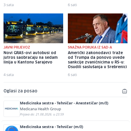
3 sata
6 sati
JAVNI PRIJEVOZ
SNAŽNA PORUKA IZ SAD-A
Novi GRAS-ovi autobusi od
Američki zakonodavci traže
jutros saobraćaju na sedam
od Trumpa da ponovo uvede
linija u Kantonu Sarajevo
sankcije zvaničnicima u RS-u:
Osudili saslušanja u Srebrenici
4 sata
6 sati
Oglasi za posao
Medicinska sestra - Tehničar - Anestetičar (m/ž)
Medicana Health Group
Prijava do: 21.08.2026. u 23:59
Medicinska sestra - Tehničar (m/ž)