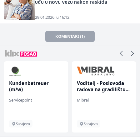
uđu u novu vezu nakon raskida
29.01.2026. u 16:12
KOMENTARI (1)
Kundenbetreuer
Voditelj - Poslovođa
(m/w)
radova na gradilištu
(m/ž)
Servicepoint
Mibral
Sarajevo
Sarajevo