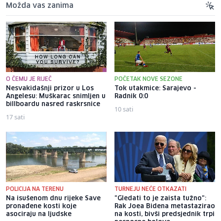
Možda vas zanima
O ČEMU JE RIJEČ
POČETAK NOVE SEZONE
Nesvakidašnji prizor u Los
Tok utakmice: Sarajevo -
Angelesu: Muškarac snimljen u
Radnik 0:0
billboardu nasred raskrsnice
10 sati
17 sati
POLICIJA NA TERENU
TURNEJU NEĆE OTKAZATI
Na isušenom dnu rijeke Save
"Gledati to je zaista tužno":
pronađene kosti koje
Rak Joea Bidena metastazirao
asociraju na ljudske
na kosti, bivši predsjednik trpi