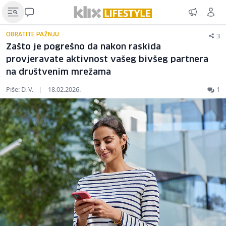
3
OBRATITE PAŽNJU
Zašto je pogrešno da nakon raskida
provjeravate aktivnost vašeg bivšeg partnera
na društvenim mrežama
Piše: D. V.
|
18.02.2026.
1