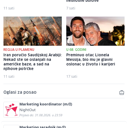
nesnosne bolove
11 sati
7 sati
REGIJA U PLAMENU
U 68. GODINI
Iran poručio Saudijskoj Arabiji:
Preminuo otac Lionela
Nekad ste se oslanjali na
Messija, bio mu je glavni
američke baze, a sad na
oslonac u životu i karijeri
njihove potrčke
11 sati
17 sati
Oglasi za posao
Marketing koordinator (m/ž)
NightOut
Prijava do: 31.08.2026. u 23:59
Marketing saradnik (m/ž)