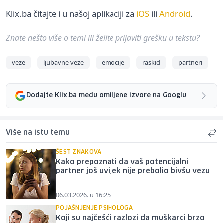
Klix.ba čitajte i u našoj aplikaciji za
iOS
ili
Android
.
Znate nešto više o temi ili želite prijaviti grešku u tekstu?
veze
ljubavne veze
emocije
raskid
partneri
Dodajte Klix.ba među omiljene izvore na Googlu
Više na istu temu
ŠEST ZNAKOVA
Kako prepoznati da vaš potencijalni
partner još uvijek nije prebolio bivšu vezu
06.03.2026. u 16:25
POJAŠNJENJE PSIHOLOGA
Koji su najčešći razlozi da muškarci brzo