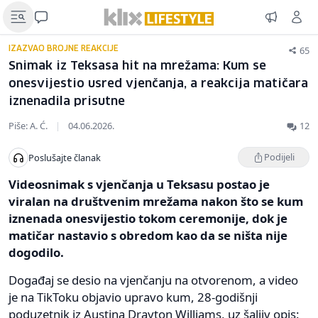
65
IZAZVAO BROJNE REAKCIJE
Snimak iz Teksasa hit na mrežama: Kum se
onesvijestio usred vjenčanja, a reakcija matičara
iznenadila prisutne
Piše: A. Ć.
|
04.06.2026.
12
Podijeli
Poslušajte članak
Videosnimak s vjenčanja u Teksasu postao je
viralan na društvenim mrežama nakon što se kum
iznenada onesvijestio tokom ceremonije, dok je
matičar nastavio s obredom kao da se ništa nije
dogodilo.
Događaj se desio na vjenčanju na otvorenom, a video
je na TikToku objavio upravo kum, 28-godišnji
poduzetnik iz Austina Drayton Williams, uz šaljiv opis: