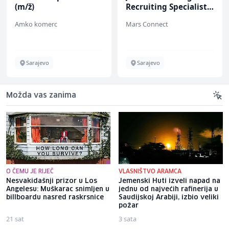
(m/ž)
Recruiting Specialist
(m/ž)
Amko komerc
Mars Connect
Sarajevo
Sarajevo
Možda vas zanima
O ČEMU JE RIJEČ
VLASNIŠTVO ARAMCA
Nesvakidašnji prizor u Los
Jemenski Huti izveli napad na
Angelesu: Muškarac snimljen u
jednu od najvećih rafinerija u
billboardu nasred raskrsnice
Saudijskoj Arabiji, izbio veliki
požar
21 sat
3 sata