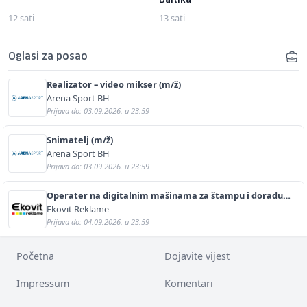
Baltika
12 sati
13 sati
Oglasi za posao
Realizator – video mikser (m/ž)
Arena Sport BH
Prijava do: 03.09.2026. u 23:59
Snimatelj (m/ž)
Arena Sport BH
Prijava do: 03.09.2026. u 23:59
Operater na digitalnim mašinama za štampu i doradu
(m/ž)
Ekovit Reklame
Prijava do: 04.09.2026. u 23:59
Početna
Dojavite vijest
Impressum
Komentari