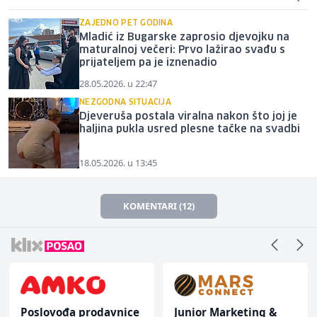
ZAJEDNO PET GODINA
Mladić iz Bugarske zaprosio djevojku na
maturalnoj večeri: Prvo lažirao svađu s
prijateljem pa je iznenadio
28.05.2026. u 22:47
NEZGODNA SITUACIJA
Djeveruša postala viralna nakon što joj je
haljina pukla usred plesne tačke na svadbi
18.05.2026. u 13:45
KOMENTARI (12)
Poslovođa prodavnice
Junior Marketing &