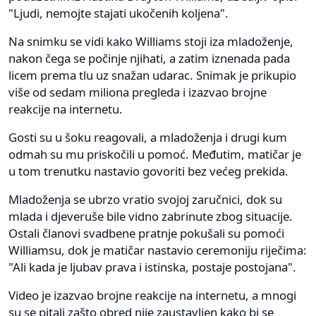
"Ljudi, nemojte stajati ukočenih koljena".
Na snimku se vidi kako Williams stoji iza mladoženje,
nakon čega se počinje njihati, a zatim iznenada pada
licem prema tlu uz snažan udarac. Snimak je prikupio
više od sedam miliona pregleda i izazvao brojne
reakcije na internetu.
Gosti su u šoku reagovali, a mladoženja i drugi kum
odmah su mu priskočili u pomoć. Međutim, matičar je
u tom trenutku nastavio govoriti bez većeg prekida.
Mladoženja se ubrzo vratio svojoj zaručnici, dok su
mlada i djeveruše bile vidno zabrinute zbog situacije.
Ostali članovi svadbene pratnje pokušali su pomoći
Williamsu, dok je matičar nastavio ceremoniju riječima:
"Ali kada je ljubav prava i istinska, postaje postojana".
Video je izazvao brojne reakcije na internetu, a mnogi
su se pitali zašto obred nije zaustavljen kako bi se