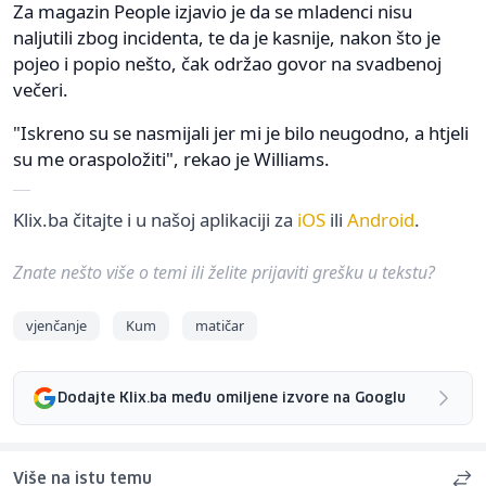
Za magazin People izjavio je da se mladenci nisu
naljutili zbog incidenta, te da je kasnije, nakon što je
pojeo i popio nešto, čak održao govor na svadbenoj
večeri.
"Iskreno su se nasmijali jer mi je bilo neugodno, a htjeli
su me oraspoložiti", rekao je Williams.
Klix.ba čitajte i u našoj aplikaciji za
iOS
ili
Android
.
Znate nešto više o temi ili želite prijaviti grešku u tekstu?
vjenčanje
Kum
matičar
Dodajte Klix.ba među omiljene izvore na Googlu
Više na istu temu