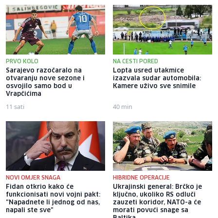
PRVO KOLO
NA CESTI PORED
Sarajevo razočaralo na
Lopta usred utakmice
otvaranju nove sezone i
izazvala sudar automobila:
osvojilo samo bod u
Kamere uživo sve snimile
Vrapčićima
11 sati
40 min
NOVI OMJER SNAGA
HIBRIDNE OPERACIJE
Fidan otkrio kako će
Ukrajinski general: Brčko je
funkcionisati novi vojni pakt:
ključno, ukoliko RS odluči
"Napadnete li jednog od nas,
zauzeti koridor, NATO-a će
napali ste sve"
morati povući snage sa