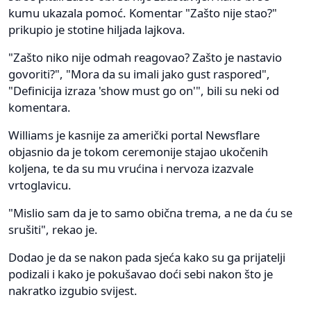
kumu ukazala pomoć. Komentar "Zašto nije stao?"
prikupio je stotine hiljada lajkova.
"Zašto niko nije odmah reagovao? Zašto je nastavio
govoriti?", "Mora da su imali jako gust raspored",
"Definicija izraza 'show must go on'", bili su neki od
komentara.
Williams je kasnije za američki portal Newsflare
objasnio da je tokom ceremonije stajao ukočenih
koljena, te da su mu vrućina i nervoza izazvale
vrtoglavicu.
"Mislio sam da je to samo obična trema, a ne da ću se
srušiti", rekao je.
Dodao je da se nakon pada sjeća kako su ga prijatelji
podizali i kako je pokušavao doći sebi nakon što je
nakratko izgubio svijest.