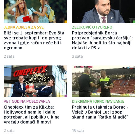
JEDNA ADRESA ZA SVE
ZELJKOVIĆ OTVORENO
Bliži se 1. septembar: Evo šta
Potpredsjednik Borca
sve trebate kupiti do prvog
prozvao "sarajevsku čaršiju":
zvona i gdje račun neće biti
Najviše ih boli to što najbolji
ogroman
dolazi iz RS-a
2 sata
3 sata
PET GODINA POSLOVANJA
DISKRIMINATORNO NAVIJANJE
Cineplexx tim za Klix.ba:
Prekinuta utakmica Borac -
Hollywood nam je i dalje
Velež u Banjoj Luci zbog
potreban, ali publiku u kina
skandiranja "Ratko Mladić"
vraćaju domaći filmovi
2 sata
19 sati