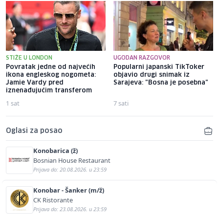
STIŽE U LONDON
UGODAN RAZGOVOR
Povratak jedne od najvećih
Popularni japanski TikToker
ikona engleskog nogometa:
objavio drugi snimak iz
Jamie Vardy pred
Sarajeva: "Bosna je posebna"
iznenađujućim transferom
1 sat
7 sati
Oglasi za posao
Konobarica (ž)
Bosnian House Restaurant
Prijava do: 20.08.2026. u 23:59
Konobar - Šanker (m/ž)
CK Ristorante
Prijava do: 23.08.2026. u 23:59