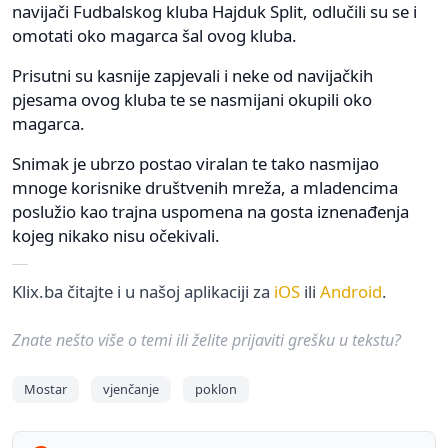
navijači Fudbalskog kluba Hajduk Split, odlučili su se i
omotati oko magarca šal ovog kluba.
Prisutni su kasnije zapjevali i neke od navijačkih
pjesama ovog kluba te se nasmijani okupili oko
magarca.
Snimak je ubrzo postao viralan te tako nasmijao
mnoge korisnike društvenih mreža, a mladencima
poslužio kao trajna uspomena na gosta iznenađenja
kojeg nikako nisu očekivali.
Klix.ba čitajte i u našoj aplikaciji za
iOS
ili
Android
.
Znate nešto više o temi ili želite prijaviti grešku u tekstu?
Mostar
vjenčanje
poklon