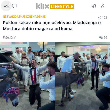
103
NESVAKIDAŠNJE IZNENAĐENJE
Poklon kakav niko nije očekivao: Mladoženja iz
Mostara dobio magarca od kuma
Piše: D. V.
26