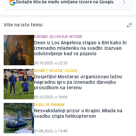
Dodajte Klix.ba među omiljene izvore na Googlu
Više na istu temu
PJEVAO JOJ SVOJE HITOVE
Deen iz Los Angelesa stigao u BiH kako bi
iznenadio mladenku na svadbi: Izazvao
oduševljenje kad se pojavio
26.10.2025. u 22:33
SUSRET VELEŽA I SLOGE
Dosjetljivi Mostarac organizovao lažnu
nagradnu igru pa iznenadio djevojku
prosidbom na terenu
05.10.2025. u 10:09
DIJELI SE SNIMAK
Nesvakidašnji prizor u Krajini: Mlada na
svadbu stigla helikopterom
01.08.2025. u 13:49