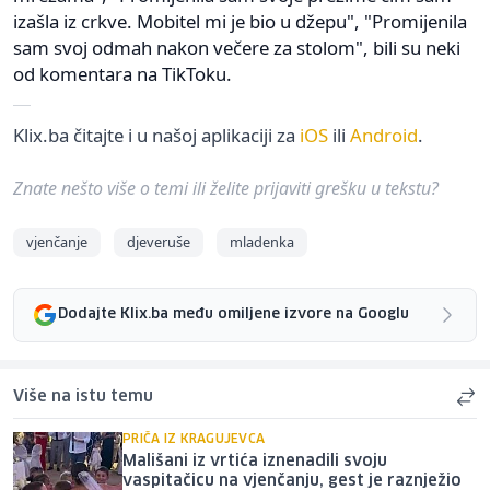
izašla iz crkve. Mobitel mi je bio u džepu", "Promijenila
sam svoj odmah nakon večere za stolom", bili su neki
od komentara na TikToku.
Klix.ba čitajte i u našoj aplikaciji za
iOS
ili
Android
.
Znate nešto više o temi ili želite prijaviti grešku u tekstu?
vjenčanje
djeveruše
mladenka
Dodajte Klix.ba među omiljene izvore na Googlu
Više na istu temu
PRIČA IZ KRAGUJEVCA
Mališani iz vrtića iznenadili svoju
vaspitačicu na vjenčanju, gest je raznježio