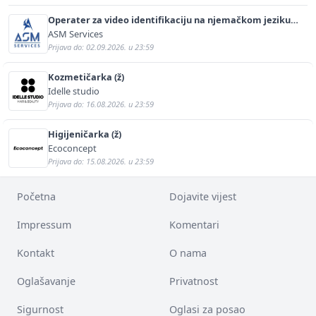
Operater za video identifikaciju na njemačkom jeziku
(m/ž)
ASM Services
Prijava do: 02.09.2026. u 23:59
Kozmetičarka (ž)
Idelle studio
Prijava do: 16.08.2026. u 23:59
Higijeničarka (ž)
Ecoconcept
Prijava do: 15.08.2026. u 23:59
Početna
Dojavite vijest
Impressum
Komentari
Kontakt
O nama
Oglašavanje
Privatnost
Sigurnost
Oglasi za posao