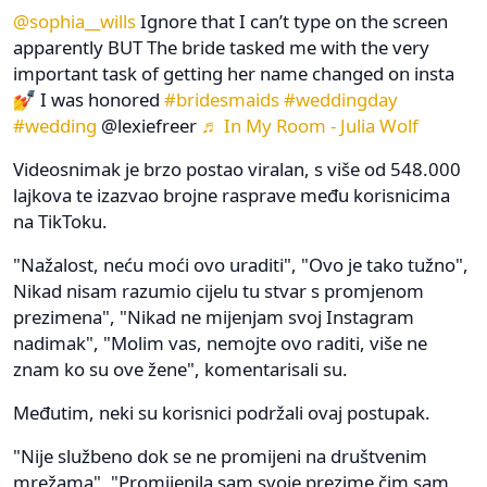
@sophia__wills
Ignore that I can’t type on the screen
apparently BUT The bride tasked me with the very
important task of getting her name changed on insta
💅 I was honored
#bridesmaids
#weddingday
#wedding
@lexiefreer
♬ In My Room - Julia Wolf
Videosnimak je brzo postao viralan, s više od 548.000
lajkova te izazvao brojne rasprave među korisnicima
na TikToku.
"Nažalost, neću moći ovo uraditi", "Ovo je tako tužno",
Nikad nisam razumio cijelu tu stvar s promjenom
prezimena", "Nikad ne mijenjam svoj Instagram
nadimak", "Molim vas, nemojte ovo raditi, više ne
znam ko su ove žene", komentarisali su.
Međutim, neki su korisnici podržali ovaj postupak.
"Nije službeno dok se ne promijeni na društvenim
mrežama", "Promijenila sam svoje prezime čim sam