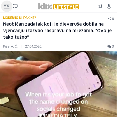
0
MODERNO ILI IPAK NE?
Neobičan zadatak koji je djeveruša dobila na
vjenčanju izazvao raspravu na mrežama: "Ovo je
tako tužno"
Piše: A. Ć.
|
27.04.2026.
3