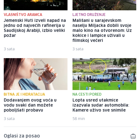
VLASNIŠTVO ARAMCA
LJETNO DRUŽENJE
Jemenski Huti izveli napad na
Mališani u sarajevskom
jednu od najvećih rafinerija u
naselju Miljacka dobili svoje
Saudijskoj Arabiji, izbio veliki
malo kino na otvorenom: Uz
požar
kokice i lampice uživali u
filmskoj večeri
3 sata
3 sata
BITNA JE I HIDRATACIJA
NA CESTI PORED
Dodavanjem ovog voća u
Lopta usred utakmice
vodu svaki dan možete
izazvala sudar automobila:
poboljšati probavu
Kamere uživo sve snimile
3 sata
58 min
Oglasi za posao