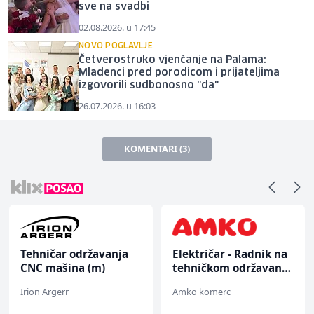
sve na svadbi
02.08.2026. u 17:45
NOVO POGLAVLJE
Četverostruko vjenčanje na Palama:
Mladenci pred porodicom i prijateljima
izgovorili sudbonosno "da"
26.07.2026. u 16:03
KOMENTARI (3)
Tehničar održavanja
Električar - Radnik na
CNC mašina (m)
tehničkom održavanju
(m/ž)
Irion Argerr
Amko komerc