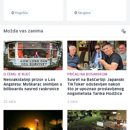
Vogošća
Sarajevo
Možda vas zanima
O ČEMU JE RIJEČ
PRIČALI NA BOSANSKOM
Nesvakidašnji prizor u Los
Susret na Baščaršiji: Japanski
Angelesu: Muškarac snimljen u
TikToker oduševljen nakon
billboardu nasred raskrsnice
što je upoznao proslavljenog
nogometaša Tarika Hodžića
22 sata
2 sata