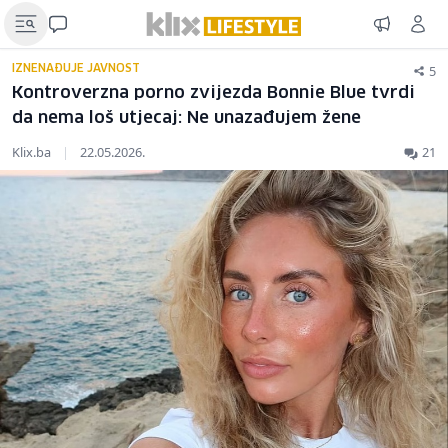
5
IZNENAĐUJE JAVNOST
Kontroverzna porno zvijezda Bonnie Blue tvrdi
da nema loš utjecaj: Ne unazađujem žene
Klix.ba
|
22.05.2026.
21