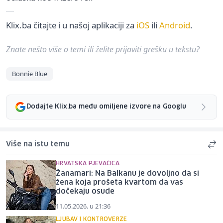
Klix.ba čitajte i u našoj aplikaciji za
iOS
ili
Android
.
Znate nešto više o temi ili želite prijaviti grešku u tekstu?
Bonnie Blue
Dodajte Klix.ba među omiljene izvore na Googlu
Više na istu temu
HRVATSKA PJEVAČICA
Žanamari: Na Balkanu je dovoljno da si
žena koja prošeta kvartom da vas
dočekaju osude
11.05.2026. u 21:36
LJUBAV I KONTROVERZE