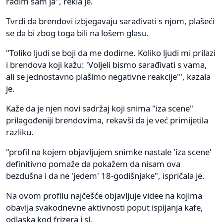
radim sam ja", rekla je.
Tvrdi da brendovi izbjegavaju sarađivati s njom, plašeći
se da bi zbog toga bili na lošem glasu.
"Toliko ljudi se boji da me dodirne. Koliko ljudi mi prilazi
i brendova koji kažu: 'Voljeli bismo sarađivati ​​s vama,
ali se jednostavno plašimo negativne reakcije'", kazala
je.
Kaže da je njen novi sadržaj koji snima "iza scene"
prilagođeniji brendovima, rekavši da je već primijetila
razliku.
"profil na kojem objavljujem snimke nastale 'iza scene'
definitivno pomaže da pokažem da nisam ova
bezdušna i da ne 'jedem' 18-godišnjake", ispričala je.
Na ovom profilu najčešće objavljuje videe na kojima
obavlja svakodnevne aktivnosti poput ispijanja kafe,
odlaska kod frizera i sl.