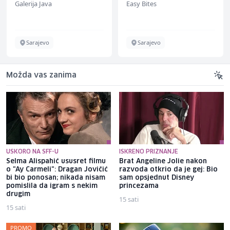
Galerija Java
Easy Bites
ž)
Sarajevo
Sarajevo
Možda vas zanima
USKORO NA SFF-U
ISKRENO PRIZNANJE
Selma Alispahić ususret filmu
Brat Angeline Jolie nakon
o "Ay Carmeli": Dragan Jovičić
razvoda otkrio da je gej: Bio
bi bio ponosan; nikada nisam
sam opsjednut Disney
pomislila da igram s nekim
princezama
drugim
15 sati
15 sati
PROMO