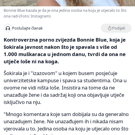
Bonnie Blue kazala je da je ona jedina osoba na koju je utjecalo to što
ona radi (Foto: Instagram)
Podijeli
Poslušajte članak
Kontroverzna porno zvijezda Bonnie Blue, koja je
šokirala javnost nakon što je spavala s više od
1.000 muškaraca u jednom danu, tvrdi da ona ne
utječe loše ni na koga.
Šokirala je i "izazovom" u kojem busem posjećuje
univerzitetske kampuse i spava sa studentima. Ona u
ovome ne vidi ništa loše. Insistira na tome da ne
unazađuje žene i da sadržaj koji ona objavljuje utječe
isključivo na nju.
"Mnogo komentara koje sam dobijala su da generalno
unazadujem žene. Ne unazađujem ih i nikada nisam
vjerovala u to. Jedina osoba na koju je utjecalo ono što