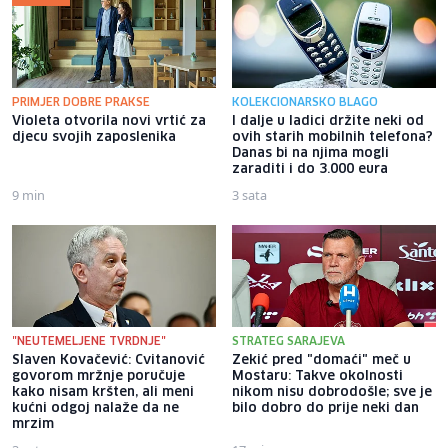
PRIMJER DOBRE PRAKSE
KOLEKCIONARSKO BLAGO
Violeta otvorila novi vrtić za
I dalje u ladici držite neki od
djecu svojih zaposlenika
ovih starih mobilnih telefona?
Danas bi na njima mogli
zaraditi i do 3.000 eura
9 min
3 sata
"NEUTEMELJENE TVRDNJE"
STRATEG SARAJEVA
Slaven Kovačević: Cvitanović
Zekić pred "domaći" meč u
govorom mržnje poručuje
Mostaru: Takve okolnosti
kako nisam kršten, ali meni
nikom nisu dobrodošle; sve je
kućni odgoj nalaže da ne
bilo dobro do prije neki dan
mrzim