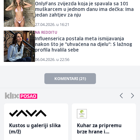
OnlyFans zvijezda koja je spavala sa 101
muškarcem u jednom danu ima dečka: Ima
jedan zahtjev za nju
27.04.2026. u 16:21
NA REDDITU
Influenserica postala meta ismijavanja
nakon što je "uhvaćena na djelu": S lažnog
profila hvalila sebe
06.04.2026. u 22:56
KOMENTARI (21)
Kustos u galeriji slika
Kuhar za pripremu
(m/ž)
brze hrane i
jednostavnih jela (m/