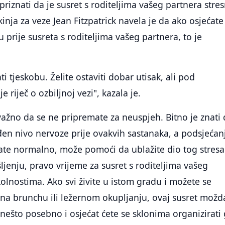
 priznati da je susret s roditeljima vašeg partnera stre
inja za veze Jean Fitzpatrick navela je da ako osjećate
u prije susreta s roditeljima vašeg partnera, to je
ti tjeskobu. Želite ostaviti dobar utisak, ali pod
 riječ o ozbiljnoj vezi", kazala je.
ažno da se ne pripremate za neuspjeh. Bitno je znati
en nivo nervoze prije ovakvih sastanaka, a podsjećan
ćate normalno, može pomoći da ublažite dio tog stresa
enju, pravo vrijeme za susret s roditeljima vašeg
kolnostima. Ako svi živite u istom gradu i možete se
i na brunchu ili ležernom okupljanju, ovaj susret možd
 nešto posebno i osjećat ćete se sklonima organizirati