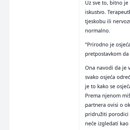
Uz sve to, bitno je
iskustvo. Terapeutk
tjeskobu ili nervoz
normalno.
"Prirodno je osjeća
pretpostavkom da je
Ona navodi da je v
svako osjeća određ
je to kako se osje
Prema njenom mišlj
partnera ovisi o o
pridružiti porodic
neće izgledati kao