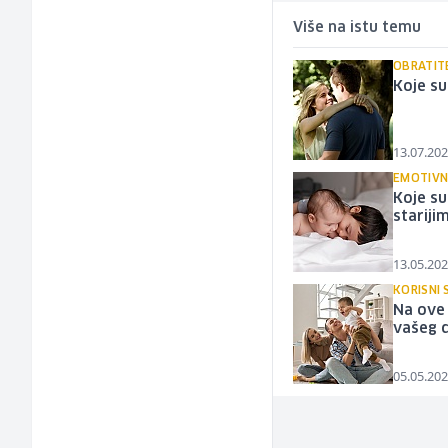
Više na istu temu
OBRATIT
Koje su
13.07.202
EMOTIVN
Koje su
stariji
13.05.202
KORISNI 
Na ove
vašeg 
05.05.202