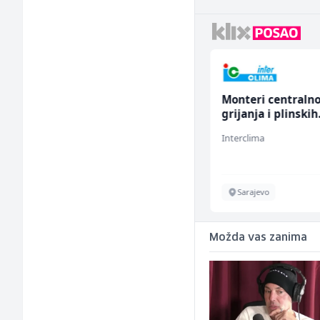
Kustos u galeriji slika
Monteri centraln
(m/ž)
grijanja i plinskih
instalacija (m)
Galerija Java
Interclima
Sarajevo
Sarajevo
Možda vas zanima