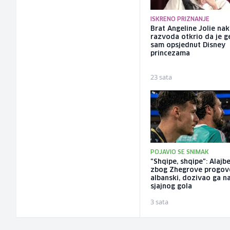
ISKRENO PRIZNANJE
Brat Angeline Jolie na
razvoda otkrio da je ge
sam opsjednut Disney
princezama
23 sata
POJAVIO SE SNIMAK
"Shqipe, shqipe": Alajb
zbog Zhegrove progov
albanski, dozivao ga n
sjajnog gola
3 sata