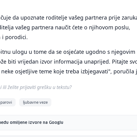
učuje da upoznate roditelje vašeg partnera prije zaruk
telja vašeg partnera naučit ćete o njihovom poslu,
 i porodici.
 bitnu ulogu u tome da se osjećate ugodno s njegovim
e biti vrijedan izvor informacija unaprijed. Pitajte sv
 neke osjetljive teme koje treba izbjegavati", poručila 
ili želite prijaviti grešku u tekstu?
parovi
ljubavne veze
među omiljene izvore na Googlu