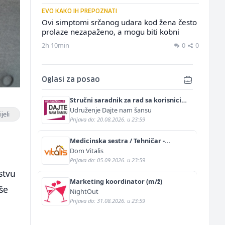
EVO KAKO IH PREPOZNATI
Ovi simptomi srčanog udara kod žena često
prolaze nezapaženo, a mogu biti kobni
2h 10min
0
0
Oglasi za posao
Stručni saradnik za rad sa korisnicima
(m/ž)
Udruženje Dajte nam šansu
jeli
Prijava do: 20.08.2026. u 23:59
Medicinska sestra / Tehničar -
Njegovatelj (m/ž)
Dom Vitalis
a
Prijava do: 05.09.2026. u 23:59
stvu
Marketing koordinator (m/ž)
še
NightOut
Prijava do: 31.08.2026. u 23:59