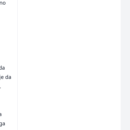
sno
 da
je da
.
a
 ga