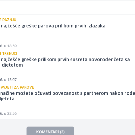
E PAŽNJU
 najčešće greške parova prilikom prvih izlazaka
6. u 18:59
I TRENUCI
 najčešće greške prilikom prvih susreta novorođenčeta sa
m djetetom
6. u 15:07
SAVJETI ZA PAROVE
 načine možete očuvati povezanost s partnerom nakon rođe
djeteta
6. u 22:56
KOMENTARI (2)