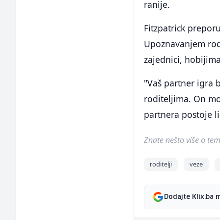
ranije.
Fitzpatrick prepor
Upoznavanjem rodi
zajednici, hobijima
"Vaš partner igra
roditeljima. On mož
partnera postoje li
Znate nešto više o temi 
roditelji
veze
Dodajte Klix.ba 