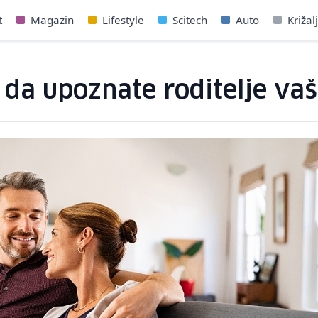
t
Magazin
Lifestyle
Scitech
Auto
Križal
 da upoznate roditelje va