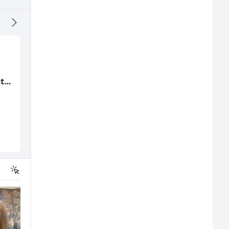
Tehničar održavanja
Zavarivač (MIG/MAG)
st
CNC mašina (m)
(m/ž)
Irion Argerr
Irion Argerr
Vogošća
Vogošća