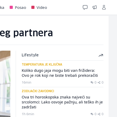
jka
Posao
Video
šeg partnera
Lifestyle
TEMPERATURA JE KLJUČNA
Koliko dugo jaja mogu biti van frižidera:
Ovo je rok koji ne biste trebali prekoračiti
16min
0
0
ZODIJAČKI ZAVODNICI
Ova tri horoskopska znaka najveći su
srcolomci: Lako osvoje pažnju, ali teško ih je
zadržati
1h 6min
0
0