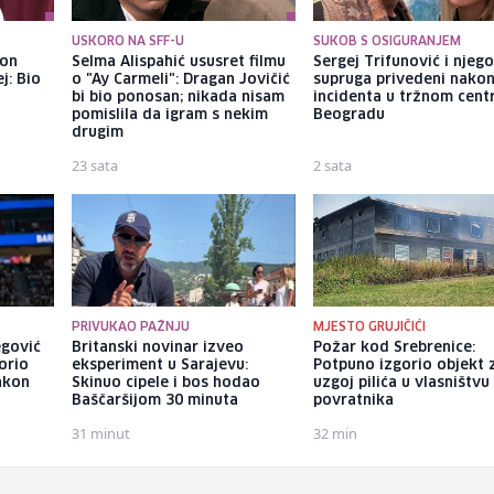
USKORO NA SFF-U
SUKOB S OSIGURANJEM
kon
Selma Alispahić ususret filmu
Sergej Trifunović i njeg
j: Bio
o "Ay Carmeli": Dragan Jovičić
supruga privedeni nako
bi bio ponosan; nikada nisam
incidenta u tržnom cent
pomislila da igram s nekim
Beogradu
drugim
23 sata
2 sata
PRIVUKAO PAŽNJU
MJESTO GRUJIČIĆI
egović
Britanski novinar izveo
Požar kod Srebrenice:
orio
eksperiment u Sarajevu:
Potpuno izgorio objekt 
akon
Skinuo cipele i bos hodao
uzgoj pilića u vlasništvu
Baščaršijom 30 minuta
povratnika
31 minut
32 min