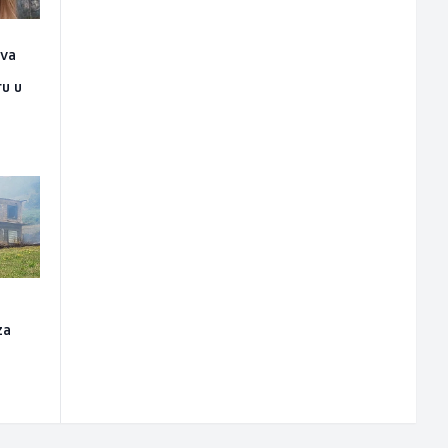
ova
n
ru u
za