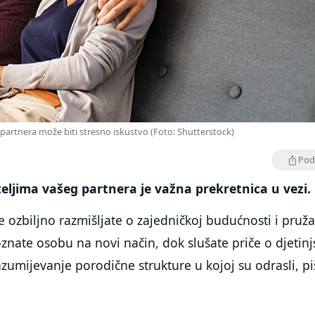
 partnera može biti stresno iskustvo (Foto: Shutterstock)
Podi
iteljima vašeg partnera je važna prekretnica u vezi.
e ozbiljno razmišljate o zajedničkoj budućnosti i pruž
znate osobu na novi način, dok slušate priče o djetinj
azumijevanje porodične strukture u kojoj su odrasli, pi