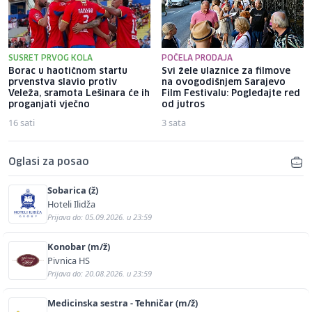
SUSRET PRVOG KOLA
POČELA PRODAJA
Borac u haotičnom startu
Svi žele ulaznice za filmove
prvenstva slavio protiv
na ovogodišnjem Sarajevo
Veleža, sramota Lešinara će ih
Film Festivalu: Pogledajte red
proganjati vječno
od jutros
16 sati
3 sata
Oglasi za posao
Sobarica (ž)
Hoteli Ilidža
Prijava do: 05.09.2026. u 23:59
Konobar (m/ž)
Pivnica HS
Prijava do: 20.08.2026. u 23:59
Medicinska sestra - Tehničar (m/ž)