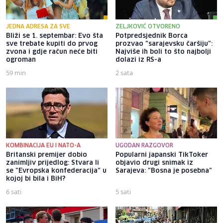
JEDNA ADRESA ZA SVE
ZELJKOVIĆ OTVORENO
Bliži se 1. septembar: Evo šta
Potpredsjednik Borca
sve trebate kupiti do prvog
prozvao "sarajevsku čaršiju":
zvona i gdje račun neće biti
Najviše ih boli to što najbolji
ogroman
dolazi iz RS-a
59 min
2 sata
KOMBINACIJA EU I NATO-A
UGODAN RAZGOVOR
Britanski premijer dobio
Popularni japanski TikToker
zanimljiv prijedlog: Stvara li
objavio drugi snimak iz
se "Evropska konfederacija" u
Sarajeva: "Bosna je posebna"
kojoj bi bila i BiH?
6 sati
5 sati