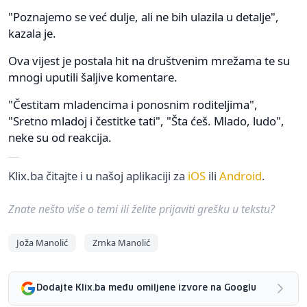
"Poznajemo se već dulje, ali ne bih ulazila u detalje",
kazala je.
Ova vijest je postala hit na društvenim mrežama te su
mnogi uputili šaljive komentare.
"Čestitam mladencima i ponosnim roditeljima",
"Sretno mladoj i čestitke tati", "Šta ćeš. Mlado, ludo",
neke su od reakcija.
Klix.ba čitajte i u našoj aplikaciji za
iOS
ili
Android
.
Znate nešto više o temi ili želite prijaviti grešku u tekstu?
Joža Manolić
Zrnka Manolić
Dodajte Klix.ba među omiljene izvore na Googlu