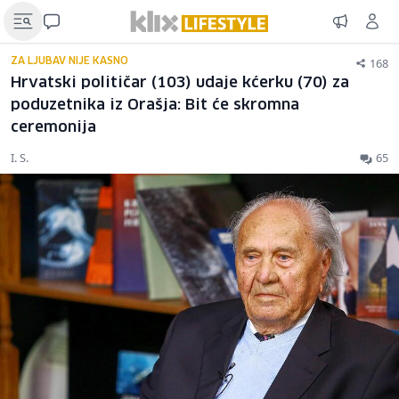
168
ZA LJUBAV NIJE KASNO
Hrvatski političar (103) udaje kćerku (70) za
poduzetnika iz Orašja: Bit će skromna
ceremonija
I. S.
65