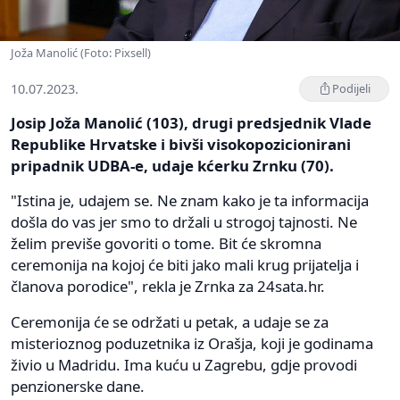
Joža Manolić (Foto: Pixsell)
10.07.2023.
Podijeli
Josip Joža Manolić (103), drugi predsjednik Vlade
Republike Hrvatske i bivši visokopozicionirani
pripadnik UDBA-e, udaje kćerku Zrnku (70).
"Istina je, udajem se. Ne znam kako je ta informacija
došla do vas jer smo to držali u strogoj tajnosti. Ne
želim previše govoriti o tome. Bit će skromna
ceremonija na kojoj će biti jako mali krug prijatelja i
članova porodice", rekla je Zrnka za 24sata.hr.
Ceremonija će se održati u petak, a udaje se za
misterioznog poduzetnika iz Orašja, koji je godinama
živio u Madridu. Ima kuću u Zagrebu, gdje provodi
penzionerske dane.