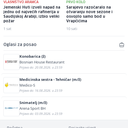
VLASNIŠTVO ARAMCA
PRVO KOLO
Jemenski Huti izveli napad na
Sarajevo razočaralo na
jednu od najvećih rafinerija u
otvaranju nove sezone i
Saudijskoj Arabiji, izbio veliki
osvojilo samo bod u
požar
Vrapčićima
1 sat
10 sati
Oglasi za posao
Konobarica (ž)
Bosnian House Restaurant
Prijava do: 20.08.2026. u 23:59
Medicinska sestra - Tehničar (m/ž)
Medico-S
Prijava do: 16.08.2026. u 23:59
Snimatelj (m/ž)
Arena Sport BH
Prijava do: 03.09.2026. u 23:59
Početna
Dojavite vijest