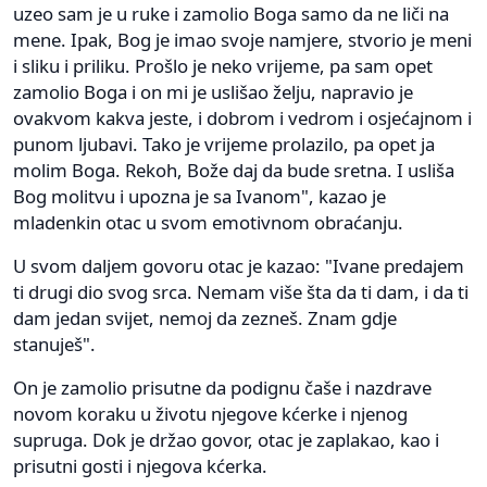
uzeo sam je u ruke i zamolio Boga samo da ne liči na
mene. Ipak, Bog je imao svoje namjere, stvorio je meni
i sliku i priliku. Prošlo je neko vrijeme, pa sam opet
zamolio Boga i on mi je uslišao želju, napravio je
ovakvom kakva jeste, i dobrom i vedrom i osjećajnom i
punom ljubavi. Tako je vrijeme prolazilo, pa opet ja
molim Boga. Rekoh, Bože daj da bude sretna. I usliša
Bog molitvu i upozna je sa Ivanom", kazao je
mladenkin otac u svom emotivnom obraćanju.
U svom daljem govoru otac je kazao: "Ivane predajem
ti drugi dio svog srca. Nemam više šta da ti dam, i da ti
dam jedan svijet, nemoj da zezneš. Znam gdje
stanuješ".
On je zamolio prisutne da podignu čaše i nazdrave
novom koraku u životu njegove kćerke i njenog
supruga. Dok je držao govor, otac je zaplakao, kao i
prisutni gosti i njegova kćerka.