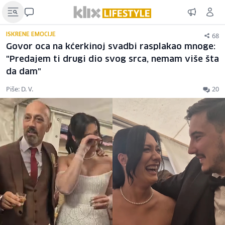
68
ISKRENE EMOCIJE
Govor oca na kćerkinoj svadbi rasplakao mnoge:
"Predajem ti drugi dio svog srca, nemam više šta
da dam"
Piše: D. V.
20