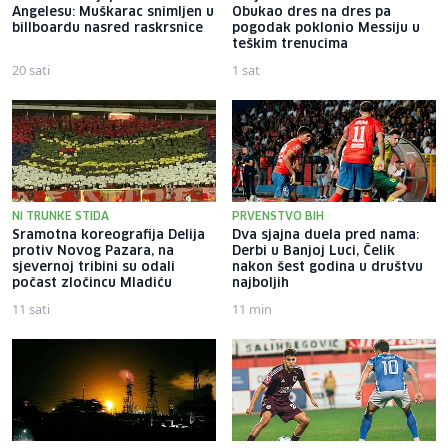
Angelesu: Muškarac snimljen u
Obukao dres na dres pa
billboardu nasred raskrsnice
pogodak poklonio Messiju u
teškim trenucima
20 sati
1 sat
NI TRUNKE STIDA
PRVENSTVO BIH
Sramotna koreografija Delija
Dva sjajna duela pred nama:
protiv Novog Pazara, na
Derbi u Banjoj Luci, Čelik
sjevernoj tribini su odali
nakon šest godina u društvu
počast zločincu Mladiću
najboljih
11 sati
11 min