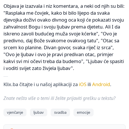
Objava je izazvala i niz komentara, a neki od njih su bili:
"Rasplaka me čovjek, kako bi bilo lijepo da svaka
djevojka doživi ovako divnog oca koji će pokazati svoju
zahvalnost Bogu i svoju ljubav prema djetetu. Ali I da
iskreno zavoli budućeg muža svoje kćerke", "Ovo je
predivno, daj Bože svakome ovakvog tatu", "Otac sa
srcem ko planine. Divan govor, svaka riječ iz srca",
"Ovo je ljubav i ovo je pravi predivan otac, primjer
kakvi svi mi očevi treba da budemo", "Ljubav će spasiti
i voditi svijet zato živjela ljubav".
Klix.ba čitajte i u našoj aplikaciji za
iOS
ili
Android
.
Znate nešto više o temi ili želite prijaviti grešku u tekstu?
vjenčanje
ljubav
svadba
emocije