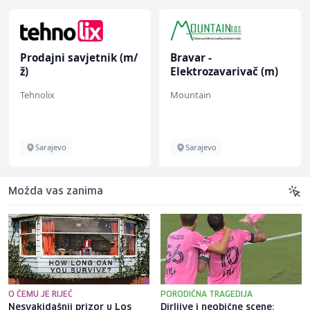
Prodajni savjetnik (m/
Bravar -
ž)
Elektrozavarivač (m)
Tehnolix
Mountain
Sarajevo
Sarajevo
Možda vas zanima
O ČEMU JE RIJEČ
PORODIČNA TRAGEDIJA
Nesvakidašnji prizor u Los
Dirljive i neobične scene: