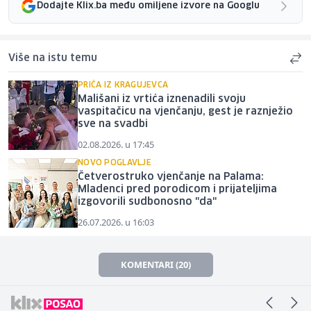
Dodajte Klix.ba među omiljene izvore na Googlu
Više na istu temu
PRIČA IZ KRAGUJEVCA
Mališani iz vrtića iznenadili svoju
vaspitačicu na vjenčanju, gest je raznježio
sve na svadbi
02.08.2026. u 17:45
NOVO POGLAVLJE
Četverostruko vjenčanje na Palama:
Mladenci pred porodicom i prijateljima
izgovorili sudbonosno "da"
26.07.2026. u 16:03
KOMENTARI (20)