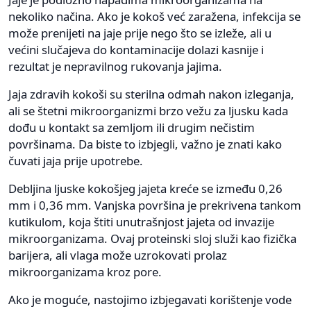
nekoliko načina. Ako je kokoš već zaražena, infekcija se
može prenijeti na jaje prije nego što se izleže, ali u
većini slučajeva do kontaminacije dolazi kasnije i
rezultat je nepravilnog rukovanja jajima.
Jaja zdravih kokoši su sterilna odmah nakon izleganja,
ali se štetni mikroorganizmi brzo vežu za ljusku kada
dođu u kontakt sa zemljom ili drugim nečistim
površinama. Da biste to izbjegli, važno je znati kako
čuvati jaja prije upotrebe.
Debljina ljuske kokošjeg jajeta kreće se između 0,26
mm i 0,36 mm. Vanjska površina je prekrivena tankom
kutikulom, koja štiti unutrašnjost jajeta od invazije
mikroorganizama. Ovaj proteinski sloj služi kao fizička
barijera, ali vlaga može uzrokovati prolaz
mikroorganizama kroz pore.
Ako je moguće, nastojimo izbjegavati korištenje vode