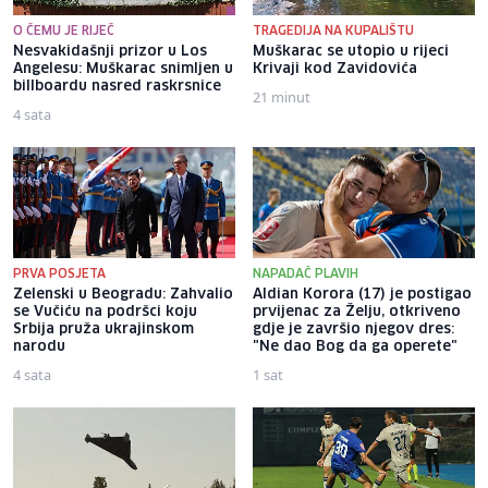
O ČEMU JE RIJEČ
TRAGEDIJA NA KUPALIŠTU
Nesvakidašnji prizor u Los
Muškarac se utopio u rijeci
Angelesu: Muškarac snimljen u
Krivaji kod Zavidovića
billboardu nasred raskrsnice
21 minut
4 sata
PRVA POSJETA
NAPADAČ PLAVIH
Zelenski u Beogradu: Zahvalio
Aldian Korora (17) je postigao
se Vučiću na podršci koju
prvijenac za Želju, otkriveno
Srbija pruža ukrajinskom
gdje je završio njegov dres:
narodu
"Ne dao Bog da ga operete"
4 sata
1 sat