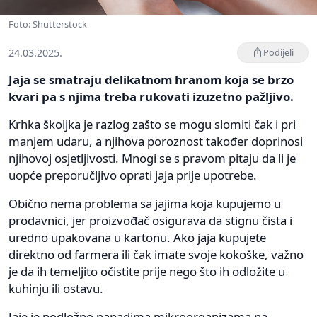
Foto: Shutterstock
24.03.2025.
Podijeli
Jaja se smatraju delikatnom hranom koja se brzo
kvari pa s njima treba rukovati izuzetno pažljivo.
Krhka školjka je razlog zašto se mogu slomiti čak i pri
manjem udaru, a njihova poroznost također doprinosi
njihovoj osjetljivosti. Mnogi se s pravom pitaju da li je
uopće preporučljivo oprati jaja prije upotrebe.
Obično nema problema sa jajima koja kupujemo u
prodavnici, jer proizvođač osigurava da stignu čista i
uredno upakovana u kartonu. Ako jaja kupujete
direktno od farmera ili čak imate svoje kokoške, važno
je da ih temeljito očistite prije nego što ih odložite u
kuhinju ili ostavu.
Jaje je podložno napadima mikroorganizama na