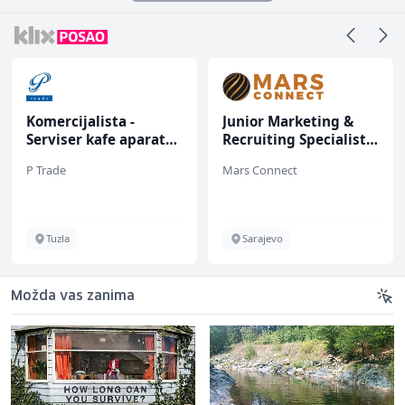
Komercijalista -
Junior Marketing &
Serviser kafe aparata
Recruiting Specialist
(m/ž)
(m/ž)
P Trade
Mars Connect
Tuzla
Sarajevo
Možda vas zanima