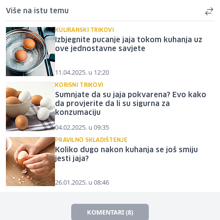
Više na istu temu
KULIRANSKI TRIKOVI
Izbjegnite pucanje jaja tokom kuhanja uz
ove jednostavne savjete
11.04.2025. u 12:20
KORISNI TRIKOVI
Sumnjate da su jaja pokvarena? Evo kako
da provjerite da li su sigurna za
konzumaciju
04.02.2025. u 09:35
PRAVILNO SKLADIŠTENJE
Koliko dugo nakon kuhanja se još smiju
jesti jaja?
26.01.2025. u 08:46
KOMENTARI (8)