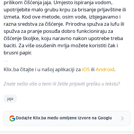
prilikom čišćenja jaja. Umjesto ispiranja vodom,
upotrijebite malo grubu krpu za brisanje prljavštine ili
izmeta. Kod ove metode, osim vode, izbjegavamo i
razna sredstva za čišćenje. Prirodna spužva za lufu ili
spužva za pranje posuđa dobro funkcioniraju za
čišćenje školjke, koju naravno nakon upotrebe treba
baciti. Za više osušenih mrlja možete koristiti čak i
brusni papir.
Klix.ba čitajte i u našoj aplikaciji za
iOS
ili
Android
.
Znate nešto više o temi ili želite prijaviti grešku u tekstu?
jaja
Dodajte Klix.ba među omiljene izvore na Googlu