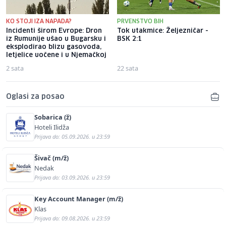
KO STOJI IZA NAPADA?
PRVENSTVO BIH
Incidenti širom Evrope: Dron
Tok utakmice: Željezničar -
iz Rumunije ušao u Bugarsku i
BSK 2:1
eksplodirao blizu gasovoda,
letjelice uočene i u Njemačkoj
2 sata
22 sata
Oglasi za posao
Sobarica (ž)
Hoteli Ilidža
Prijava do: 05.09.2026. u 23:59
Šivač (m/ž)
Nedak
Prijava do: 03.09.2026. u 23:59
Key Account Manager (m/ž)
Klas
Prijava do: 09.08.2026. u 23:59