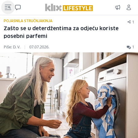
1
POJASNILA STRUČNJAKINJA
Zašto se u deterdžentima za odjeću koriste
posebni parfemi
Piše: D. V.
|
07.07.2026.
1