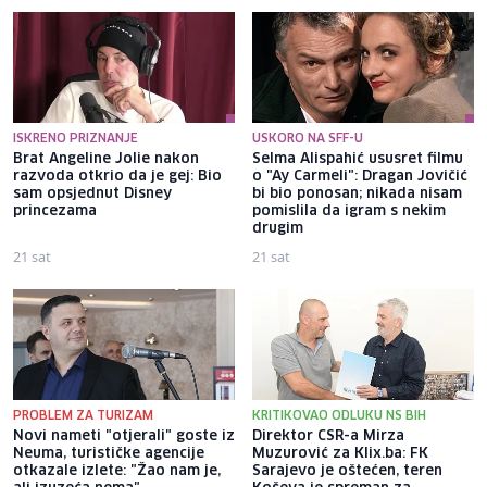
ISKRENO PRIZNANJE
USKORO NA SFF-U
Brat Angeline Jolie nakon
Selma Alispahić ususret filmu
razvoda otkrio da je gej: Bio
o "Ay Carmeli": Dragan Jovičić
sam opsjednut Disney
bi bio ponosan; nikada nisam
princezama
pomislila da igram s nekim
drugim
21 sat
21 sat
PROBLEM ZA TURIZAM
KRITIKOVAO ODLUKU NS BIH
Novi nameti "otjerali" goste iz
Direktor CSR-a Mirza
Neuma, turističke agencije
Muzurović za Klix.ba: FK
otkazale izlete: "Žao nam je,
Sarajevo je oštećen, teren