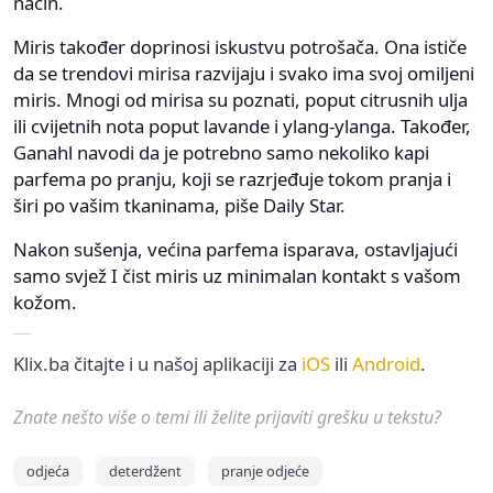
način.
Miris također doprinosi iskustvu potrošača. Ona ističe
da se trendovi mirisa razvijaju i svako ima svoj omiljeni
miris. Mnogi od mirisa su poznati, poput citrusnih ulja
ili cvijetnih nota poput lavande i ylang-ylanga. Također,
Ganahl navodi da je potrebno samo nekoliko kapi
parfema po pranju, koji se razrjeđuje tokom pranja i
širi po vašim tkaninama, piše Daily Star.
Nakon sušenja, većina parfema isparava, ostavljajući
samo svjež I čist miris uz minimalan kontakt s vašom
kožom.
Klix.ba čitajte i u našoj aplikaciji za
iOS
ili
Android
.
Znate nešto više o temi ili želite prijaviti grešku u tekstu?
odjeća
deterdžent
pranje odjeće