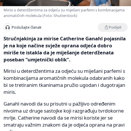
Mirisi u deterdžentima za odjeću su miješani parfemi s kombinacijama
aromatičnih molekula (Foto: Shutterstock)
Podijeli
Poslušajte članak
Stručnjakinja za mirise Catherine Ganahl pojasnila
je na koje načine svježe oprana odjeća dobro
miriše te istakla da je miješanje deterdženata
poseban "umjetnički oblik".
Mirisi u deterdžentima za odjeću su miješani parfemi s
kombinacijama aromatičnih molekula odabranih kako
bi se tretiranim tkaninama pružio ugodan i dugotrajan
miris.
Ganahl navodi da su prisutni u pažljivo određenim
nivoima uz druge sastojke koji razgrađuju tvrdokorne
mrlje. Catherine navodi da se mirisi koriste jer se
smatraju važnim znakom da je odjeća oprana na pravi