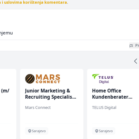
a i uslovima korištenja komentara
.
 njemu
Pr
 (m/
Junior Marketing &
Home Office
Recruiting Specialist
Kundenberater
(m/ž)
(m/w/d) für ein
Mars Connect
TELUS Digital
renommiertes
Schuhunternehme
Sarajevo
Sarajevo