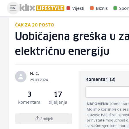
Vijesti
Biznis
Spor
ČAK ZA 20 POSTO
Uobičajena greška u z
električnu energiju
N. C.
25.09.2024.
Komentari (3)
3
17
komentara
dijeljenja
NAPOMENA:
Komentarisa
Molimo korisnike da se s
stavove isključivo njihov
Podijeli
prihvatate mogućnost da
sa vašim vjerskim, moral