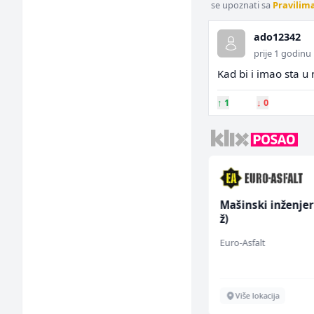
se upoznati sa
Pravilim
ado12342
prije 1 godinu
Kad bi i imao sta u
↑
1
↓
0
Kuhar za pripremu
Mašinski inženjer
brze hrane i
ž)
jednostavnih jela (m/
Easy Bites
Euro-Asfalt
ž)
Sarajevo
Više lokacija