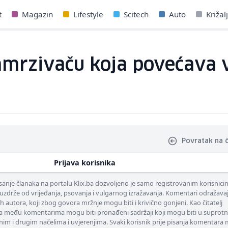
t
Magazin
Lifestyle
Scitech
Auto
Križal
amrzivaču koja povećava 
Povratak na 
Prijava korisnika
nje članaka na portalu Klix.ba dozvoljeno je samo registrovanim korisnici
uzdrže od vrijeđanja, psovanja i vulgarnog izražavanja. Komentari odražava
ih autora, koji zbog govora mržnje mogu biti i krivično gonjeni. Kao čitatelj
 među komentarima mogu biti pronađeni sadržaji koji mogu biti u suprotn
nim i drugim načelima i uvjerenjima. Svaki korisnik prije pisanja komentara