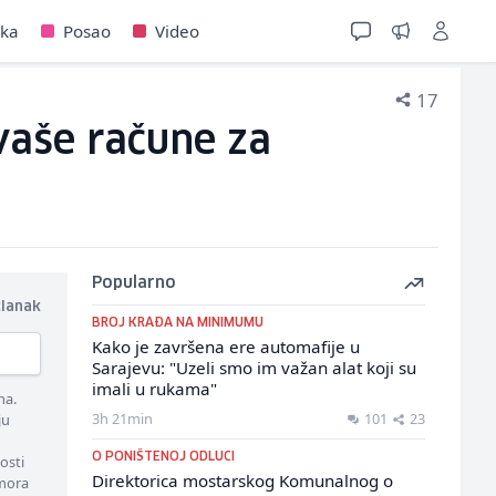
jka
Posao
Video
17
vaše račune za
Popularno
članak
BROJ KRAĐA NA MINIMUMU
Kako je završena ere automafije u
Sarajevu: "Uzeli smo im važan alat koji su
imali u rukama"
ma.
3h 21min
101
23
ju
O PONIŠTENOJ ODLUCI
osti
Direktorica mostarskog Komunalnog o
 mora