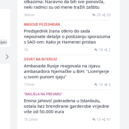
otkazima: Naravno da bih sve ponovila,
neki radnici su od mene tražili zaštitu
30min
20
20
MASOUD PEZESHKIAN
Predsjednik Irana otkrio do sada
nepoznate detalje o postizanju sporazuma
s SAD-om: Kako je Hamenei pristao
ijavi
1h
18
2
OSVRT NA INTERVJU
Ambasada Rusije reagovala na izjavu
ambasadora Njemačke u BiH: "Licemjerje
u svom punom sjaju"
Radnik u proizvodnji
Voditelj poslovnice
17min
16
6
(m/ž)
salona namještaja (m
"NASJELA NA PREVARU"
ž)
Conty Plus
Kalea
Emina Jahović pokradena u Istanbulu,
ostala bez brendirane garderobe vrijedne
n
više od 50.000 eura
1h 2min
15
41
Sarajevo
Više lokacija