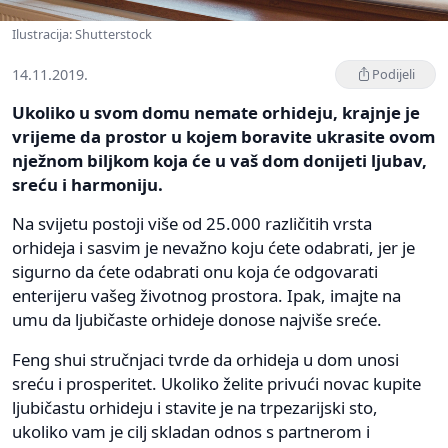
Ilustracija: Shutterstock
14.11.2019.
Podijeli
Ukoliko u svom domu nemate orhideju, krajnje je
vrijeme da prostor u kojem boravite ukrasite ovom
nježnom biljkom koja će u vaš dom donijeti ljubav,
sreću i harmoniju.
Na svijetu postoji više od 25.000 različitih vrsta
orhideja i sasvim je nevažno koju ćete odabrati, jer je
sigurno da ćete odabrati onu koja će odgovarati
enterijeru vašeg životnog prostora. Ipak, imajte na
umu da ljubičaste orhideje donose najviše sreće.
Feng shui stručnjaci tvrde da orhideja u dom unosi
sreću i prosperitet. Ukoliko želite privući novac kupite
ljubičastu orhideju i stavite je na trpezarijski sto,
ukoliko vam je cilj skladan odnos s partnerom i