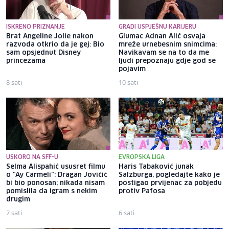
ISKRENO PRIZNANJE
GRADI USPJEŠNU KARIJERU
Brat Angeline Jolie nakon
Glumac Adnan Alić osvaja
razvoda otkrio da je gej: Bio
mreže urnebesnim snimcima:
sam opsjednut Disney
Navikavam se na to da me
princezama
ljudi prepoznaju gdje god se
pojavim
8 sati
10 sati
USKORO NA SFF-U
EVROPSKA LIGA
Selma Alispahić ususret filmu
Haris Tabaković junak
o "Ay Carmeli": Dragan Jovičić
Salzburga, pogledajte kako je
bi bio ponosan; nikada nisam
postigao prvijenac za pobjedu
pomislila da igram s nekim
protiv Pafosa
drugim
7 sati
6 sati