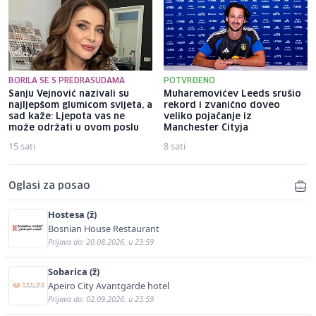
BORILA SE S PREDRASUDAMA
POTVRĐENO
Sanju Vejnović nazivali su
Muharemovićev Leeds srušio
najljepšom glumicom svijeta, a
rekord i zvanično doveo
sad kaže: Ljepota vas ne
veliko pojačanje iz
može održati u ovom poslu
Manchester Cityja
15 sati
8 sati
Oglasi za posao
Hostesa (ž)
Bosnian House Restaurant
Prijava do: 20.08.2026. u 23:59
Sobarica (ž)
Apeiro City Avantgarde hotel
Prijava do: 02.09.2026. u 23:59