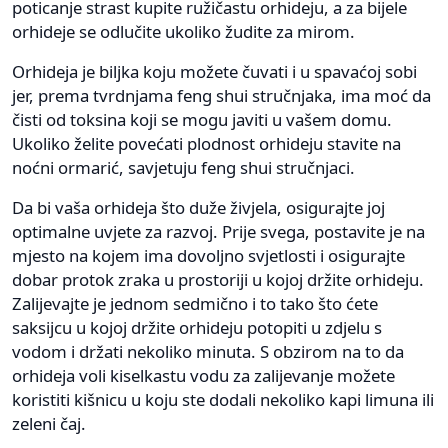
poticanje strast kupite ružičastu orhideju, a za bijele
orhideje se odlučite ukoliko žudite za mirom.
Orhideja je biljka koju možete čuvati i u spavaćoj sobi
jer, prema tvrdnjama feng shui stručnjaka, ima moć da
čisti od toksina koji se mogu javiti u vašem domu.
Ukoliko želite povećati plodnost orhideju stavite na
noćni ormarić, savjetuju feng shui stručnjaci.
Da bi vaša orhideja što duže živjela, osigurajte joj
optimalne uvjete za razvoj. Prije svega, postavite je na
mjesto na kojem ima dovoljno svjetlosti i osigurajte
dobar protok zraka u prostoriji u kojoj držite orhideju.
Zalijevajte je jednom sedmično i to tako što ćete
saksijcu u kojoj držite orhideju potopiti u zdjelu s
vodom i držati nekoliko minuta. S obzirom na to da
orhideja voli kiselkastu vodu za zalijevanje možete
koristiti kišnicu u koju ste dodali nekoliko kapi limuna ili
zeleni čaj.