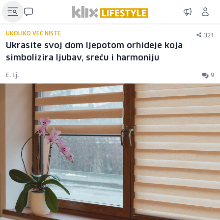
321
UKOLIKO VEĆ NISTE
Ukrasite svoj dom ljepotom orhideje koja
simbolizira ljubav, sreću i harmoniju
E. Lj.
9