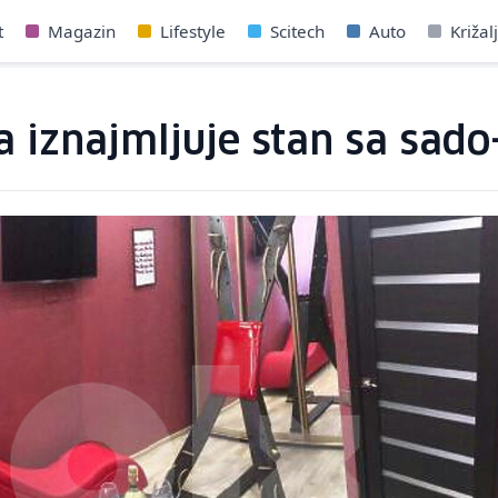
t
Magazin
Lifestyle
Scitech
Auto
Križal
-a iznajmljuje stan sa s