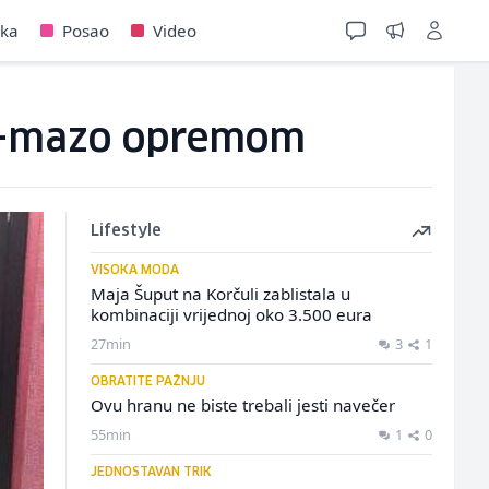
jka
Posao
Video
ado-mazo opremom
Lifestyle
VISOKA MODA
Maja Šuput na Korčuli zablistala u
kombinaciji vrijednoj oko 3.500 eura
27min
3
1
OBRATITE PAŽNJU
Ovu hranu ne biste trebali jesti navečer
55min
1
0
JEDNOSTAVAN TRIK