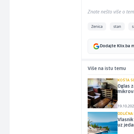
Znate nešto više o temi 
Zenica
stan
Dodajte Klix.ba 
Više na istu temu
KOŠTA 5
Oglas z
mikrova
19.10.202
ODLIČNA 
Vlasnik
uz jeda