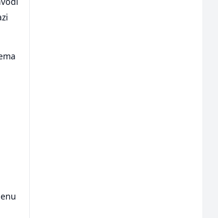
avodi
azi
rema
ijenu