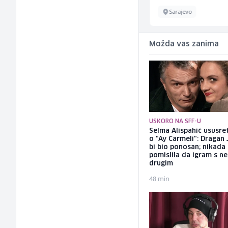
Sarajevo
Sarajevo
Možda vas zanima
USKORO NA SFF-U
Selma Alispahić ususret
o "Ay Carmeli": Dragan 
bi bio ponosan; nikada
pomislila da igram s n
drugim
48 min