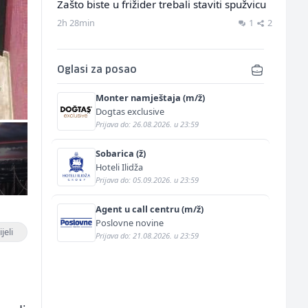
Zašto biste u frižider trebali staviti spužvicu
2h 28min
1
2
Oglasi za posao
Monter namještaja (m/ž)
Dogtas exclusive
Prijava do: 26.08.2026. u 23:59
Sobarica (ž)
Hoteli Ilidža
Prijava do: 05.09.2026. u 23:59
Agent u call centru (m/ž)
Poslovne novine
jeli
Prijava do: 21.08.2026. u 23:59