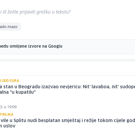
ili želite prijaviti grešku u tekstu?
sado mazo
među omiljene izvore na Googlu
0.000 EURA
a stan u Beogradu izazvao nevjericu: Nit' lavaboa, nit' sudop
lna "u kupatilu"
3. u 19:09
PRILIKA
 vile u Splitu nudi besplatan smještaj i režije tokom cijele go
n uslov