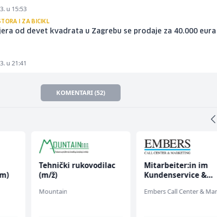
3. u 15:53
TORA I ZA BICIKL
jera od devet kvadrata u Zagrebu se prodaje za 40.000 eura
3. u 21:41
KOMENTARI (52)
Tehnički rukovodilac
Mitarbeiter:in im
(m)
(m/ž)
Kundenservice &
Support (m/w/d)
Mountain