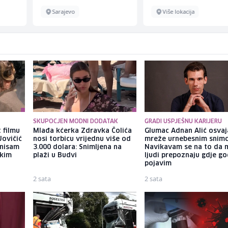
Sarajevo
Više lokacija
SKUPOCJEN MODNI DODATAK
GRADI USPJEŠNU KARIJERU
 filmu
Mlađa kćerka Zdravka Čolića
Glumac Adnan Alić osvaj
Jovičić
nosi torbicu vrijednu više od
mreže urnebesnim snimc
 nisam
3.000 dolara: Snimljena na
Navikavam se na to da 
ekim
plaži u Budvi
ljudi prepoznaju gdje go
pojavim
2 sata
2 sata