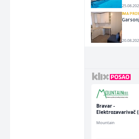
25.08.202
IMA PROS
Garson
20.08.202
Monter centralnog
Bravar -
grijanja (m)
Elektrozavarivač 
Mountain
Mountain