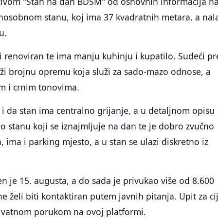
ivom "Stan na dan BDSM" od osnovnih informacija n
ednosobnom stanu, koj ima 37 kvadratnih metara, a nal
u.
i renoviran te ima manju kuhinju i kupatilo. Sudeći p
rži brojnu opremu koja služi za sado-mazo odnose, a
m i crnim tonovima.
 i da stan ima centralno grijanje, a u detaljnom opisu
eč o stanu koji se iznajmljuje na dan te je dobro zvučno
, ima i parking mjesto, a u stan se ulazi diskretno iz
en je 15. augusta, a do sada je privukao više od 8.600
e želi biti kontaktiran putem javnih pitanja. Upit za c
rivatnom porukom na ovoj platformi.