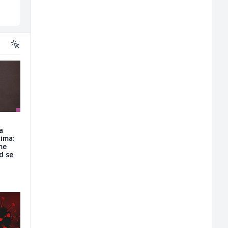
Sarajevo
Ilijaš
a
ima:
me
d se