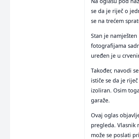
Na oglasu pod naz
se da je riječ o j
se na trećem sprat
Stan je namješten 
fotografijama sad
uređen je u crveni
Također, navodi se
ističe se da je rij
izoliran. Osim toga
garaže.
Ovaj oglas objavlj
pregleda. Vlasnik n
može se poslati p