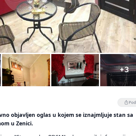
+3
Podi
no objavljen oglas u kojem se iznajmljuje stan sa
om u Zenici.