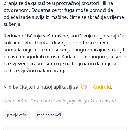
pranja te da ga sušite u prozračnoj prostoriji ili na
otvorenom. Dodatna centrifuga može pomoći da
odjeća izađe suvlja iz mašine, čime se skraćuje vrijeme
sušenja.
Redovno čišćenje veš mašine, korištenje odgovarajuće
količine deterdženta i dovoljno prostora između
komada odjeće tokom sušenja mogu značajno smanjiti
pojavu neugodnih mirisa. Kada god je moguće, sušenje
na svježem zraku i suncu je najbolji način da odjeća
zadrži svježinu nakon pranja.
Klix.ba čitajte i u našoj aplikaciji za
iOS
ili
Android
.
Znate nešto više o temi ili želite prijaviti grešku u tekstu?
pranje veša
mašina za veš