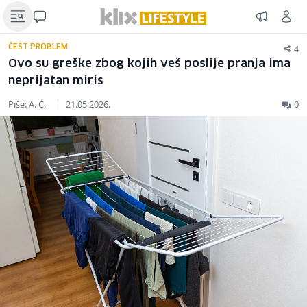
4
ČEST PROBLEM
Ovo su greške zbog kojih veš poslije pranja ima
neprijatan miris
Piše: A. Ć.
|
21.05.2026.
0