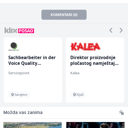
KOMENTARI (0)
Sachbearbeiter in der
Direktor proizvodnje
Voice Quality
pločastog namještaja
Management (m/w)
(m/ž)
Servicepoint
Kalea
Sarajevo
Ilijaš
Možda vas zanima