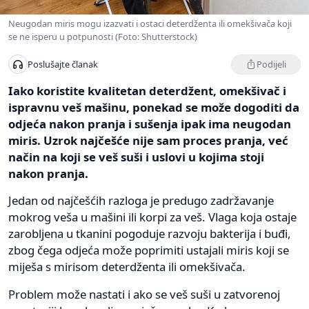
Neugodan miris mogu izazvati i ostaci deterdženta ili omekšivača koji
se ne isperu u potpunosti (Foto: Shutterstock)
Podijeli
Poslušajte članak
Iako koristite kvalitetan deterdžent, omekšivač i
ispravnu veš mašinu, ponekad se može dogoditi da
odjeća nakon pranja i sušenja ipak ima neugodan
miris. Uzrok najčešće nije sam proces pranja, već
način na koji se veš suši i uslovi u kojima stoji
nakon pranja.
Jedan od najčešćih razloga je predugo zadržavanje
mokrog veša u mašini ili korpi za veš. Vlaga koja ostaje
zarobljena u tkanini pogoduje razvoju bakterija i buđi,
zbog čega odjeća može poprimiti ustajali miris koji se
miješa s mirisom deterdženta ili omekšivača.
Problem može nastati i ako se veš suši u zatvorenoj