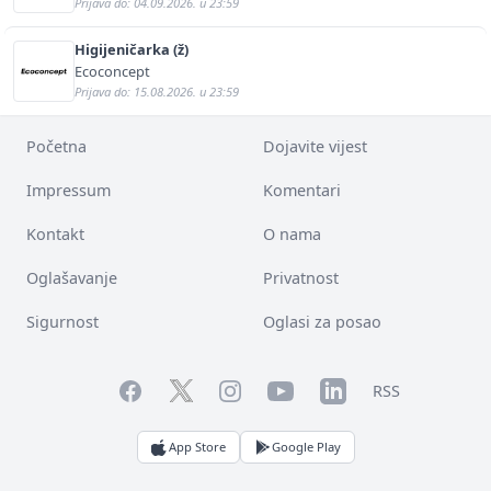
Prijava do: 04.09.2026. u 23:59
Higijeničarka (ž)
Ecoconcept
Prijava do: 15.08.2026. u 23:59
Početna
Dojavite vijest
Impressum
Komentari
Kontakt
O nama
Oglašavanje
Privatnost
Sigurnost
Oglasi za posao
Facebook
YouTube
LinkedIn
Twitter
Instagram
RSS
App Store
Google Play