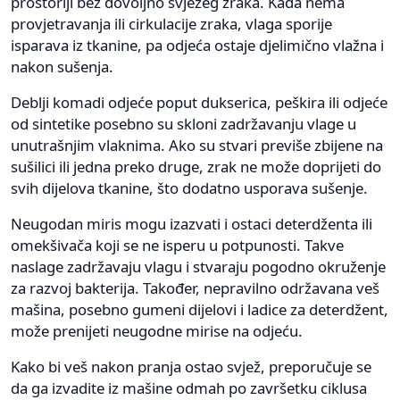
prostoriji bez dovoljno svježeg zraka. Kada nema
provjetravanja ili cirkulacije zraka, vlaga sporije
isparava iz tkanine, pa odjeća ostaje djelimično vlažna i
nakon sušenja.
Deblji komadi odjeće poput dukserica, peškira ili odjeće
od sintetike posebno su skloni zadržavanju vlage u
unutrašnjim vlaknima. Ako su stvari previše zbijene na
sušilici ili jedna preko druge, zrak ne može doprijeti do
svih dijelova tkanine, što dodatno usporava sušenje.
Neugodan miris mogu izazvati i ostaci deterdženta ili
omekšivača koji se ne isperu u potpunosti. Takve
naslage zadržavaju vlagu i stvaraju pogodno okruženje
za razvoj bakterija. Također, nepravilno održavana veš
mašina, posebno gumeni dijelovi i ladice za deterdžent,
može prenijeti neugodne mirise na odjeću.
Kako bi veš nakon pranja ostao svjež, preporučuje se
da ga izvadite iz mašine odmah po završetku ciklusa