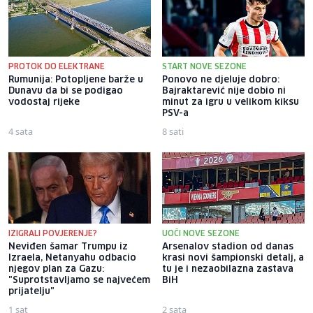
PROTOK DO ELEKTRANE
START NOVE SEZONE
Rumunija: Potopljene barže u
Ponovo ne djeluje dobro:
Dunavu da bi se podigao
Bajraktarević nije dobio ni
vodostaj rijeke
minut za igru u velikom kiksu
PSV-a
4 sata
8 sati
IZIGRALI POVJERENJE?
UOČI NOVE SEZONE
Neviđen šamar Trumpu iz
Arsenalov stadion od danas
Izraela, Netanyahu odbacio
krasi novi šampionski detalj, a
njegov plan za Gazu:
tu je i nezaobilazna zastava
"Suprotstavljamo se najvećem
BiH
prijatelju"
1 sat
2 sata