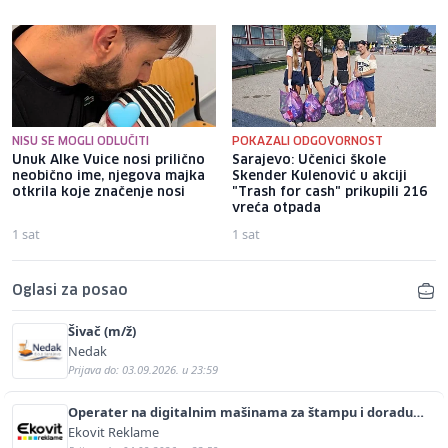
NISU SE MOGLI ODLUČITI
POKAZALI ODGOVORNOST
Unuk Alke Vuice nosi prilično
Sarajevo: Učenici škole
neobično ime, njegova majka
Skender Kulenović u akciji
otkrila koje značenje nosi
"Trash for cash" prikupili 216
vreća otpada
1 sat
1 sat
Oglasi za posao
Šivač (m/ž)
Nedak
Prijava do: 03.09.2026. u 23:59
Operater na digitalnim mašinama za štampu i doradu
(m/ž)
Ekovit Reklame