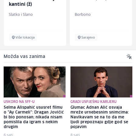
kantini (ž)
Slatko i Slano
Borbono
Više lokacija
Sarajevo
Možda vas zanima
USKORO NA SFF-U
GRADI USPJEŠNU KARIJERU
Selma Alispahić ususret filmu
Glumac Adnan Alić osvaja
o "Ay Carmeli": Dragan Jovičić
mreže urnebesnim snimcima:
bi bio ponosan; nikada nisam
Navikavam se na to da me
pomislila da igram s nekim
ljudi prepoznaju gdje god se
drugim
pojavim
6 sati
8 sati