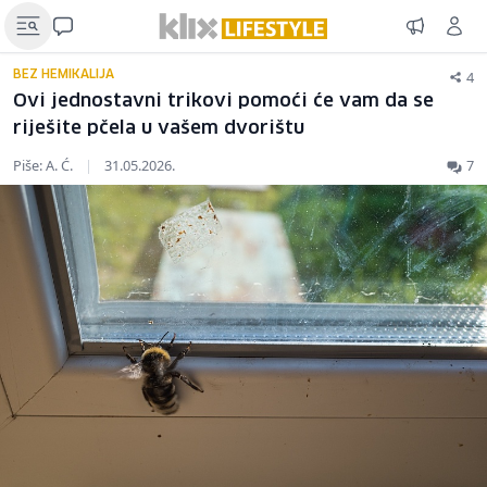
4
BEZ HEMIKALIJA
Ovi jednostavni trikovi pomoći će vam da se
riješite pčela u vašem dvorištu
Piše: A. Ć.
|
31.05.2026.
7