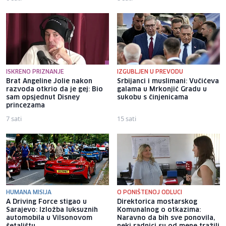
ISKRENO PRIZNANJE
IZGUBLJEN U PREVODU
Brat Angeline Jolie nakon
Srbijanci i muslimani: Vučićeva
razvoda otkrio da je gej: Bio
galama u Mrkonjić Gradu u
sam opsjednut Disney
sukobu s činjenicama
princezama
7 sati
15 sati
HUMANA MISIJA
O PONIŠTENOJ ODLUCI
A Driving Force stigao u
Direktorica mostarskog
Sarajevo: Izložba luksuznih
Komunalnog o otkazima:
automobila u Vilsonovom
Naravno da bih sve ponovila,