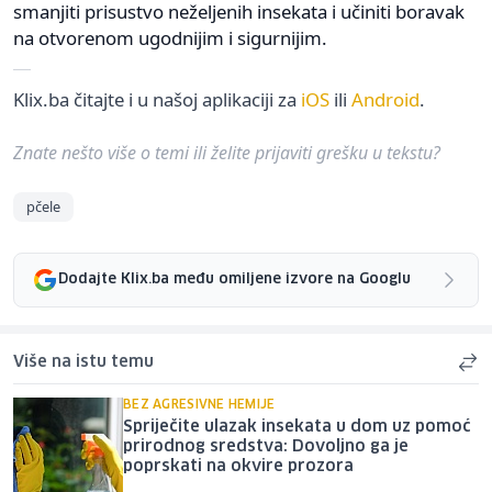
smanjiti prisustvo neželjenih insekata i učiniti boravak
na otvorenom ugodnijim i sigurnijim.
Klix.ba čitajte i u našoj aplikaciji za
iOS
ili
Android
.
Znate nešto više o temi ili želite prijaviti grešku u tekstu?
pčele
Dodajte Klix.ba među omiljene izvore na Googlu
Više na istu temu
BEZ AGRESIVNE HEMIJE
Spriječite ulazak insekata u dom uz pomoć
prirodnog sredstva: Dovoljno ga je
poprskati na okvire prozora