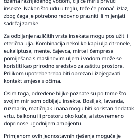
džema razrijeđenog vodom, čiji će miris privući
insekte. Nakon što uđu u teglu, teže će pronaći izlaz,
zbog čega je potrebno redovno prazniti ili mijenjati
sadržaj zamke.
Za odbijanje različitih vrsta insekata mogu poslužiti i
eterična ulja. Kombinacija nekoliko kapi ulja citronele,
eukaliptusa, mente, čajevca, mirte i čempresa
pomiješana s maslinovim uljem i vodom može se
koristiti kao prirodno sredstvo za zaštitu prostora.
Prilikom upotrebe treba biti oprezan i izbjegavati
kontakt smjese s očima.
Osim toga, određene biljke poznate su po tome što
svojim mirisom odbijaju insekte. Bosiljak, lavanda,
ruzmarin, matičnjak i nana mogu biti koristan dodatak
vrtu, balkonu ili prostoru oko kuće, a istovremeno
doprinose ugodnijem ambijentu.
Primjenom ovih jednostavnih rješenja moguće je