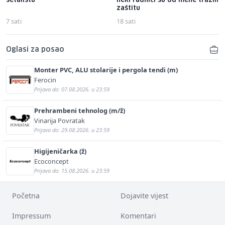
šetalištu
neki radnici su od mene tražili
zaštitu
7 sati
18 sati
Oglasi za posao
Monter PVC, ALU stolarije i pergola tendi (m)
Ferocin
Prijava do: 07.08.2026. u 23:59
Prehrambeni tehnolog (m/ž)
Vinarija Povratak
Prijava do: 29.08.2026. u 23:59
Higijeničarka (ž)
Ecoconcept
Prijava do: 15.08.2026. u 23:59
Početna
Dojavite vijest
Impressum
Komentari