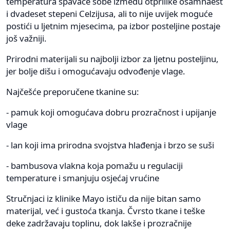
temperatura spavaće sobe između otprilike osamnaest
i dvadeset stepeni Celzijusa, ali to nije uvijek moguće
postići u ljetnim mjesecima, pa izbor posteljine postaje
još važniji.
Prirodni materijali su najbolji izbor za ljetnu posteljinu,
jer bolje dišu i omogućavaju odvođenje vlage.
Najčešće preporučene tkanine su:
- pamuk koji omogućava dobru prozračnost i upijanje
vlage
- lan koji ima prirodna svojstva hlađenja i brzo se suši
- bambusova vlakna koja pomažu u regulaciji
temperature i smanjuju osjećaj vrućine
Stručnjaci iz klinike Mayo ističu da nije bitan samo
materijal, već i gustoća tkanja. Čvrsto tkane i teške
deke zadržavaju toplinu, dok lakše i prozračnije