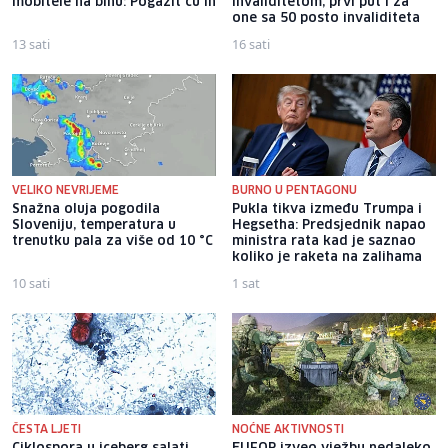
mobitele na binu: Pogazit ću ih
invaliditetom, prvi put i za
one sa 50 posto invaliditeta
13 sati
16 sati
VELIKO NEVRIJEME
BURNO U PENTAGONU
Snažna oluja pogodila
Pukla tikva između Trumpa i
Sloveniju, temperatura u
Hegsetha: Predsjednik napao
trenutku pala za više od 10 °C
ministra rata kad je saznao
koliko je raketa na zalihama
10 sati
1 sat
ČESTA LJETI
NOĆNE AKTIVNOSTI