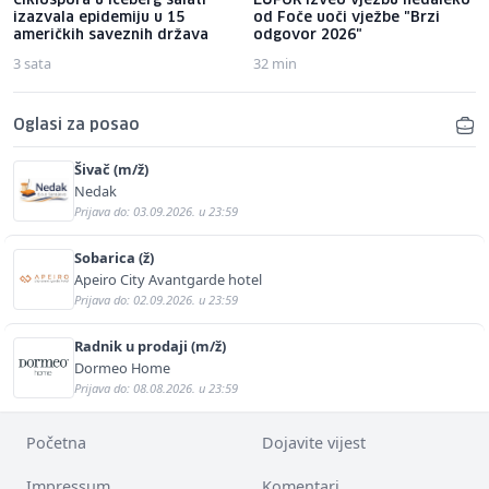
Ciklospora u iceberg salati
EUFOR izveo vježbu nedaleko
izazvala epidemiju u 15
od Foče uoči vježbe "Brzi
američkih saveznih država
odgovor 2026"
3 sata
32 min
Oglasi za posao
Šivač (m/ž)
Nedak
Prijava do: 03.09.2026. u 23:59
Sobarica (ž)
Apeiro City Avantgarde hotel
Prijava do: 02.09.2026. u 23:59
Radnik u prodaji (m/ž)
Dormeo Home
Prijava do: 08.08.2026. u 23:59
Početna
Dojavite vijest
Impressum
Komentari