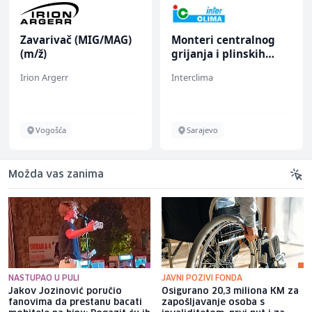
Zavarivač (MIG/MAG)
Monteri centralnog
(m/ž)
grijanja i plinskih
instalacija (m)
Irion Argerr
Interclima
Vogošća
Sarajevo
Možda vas zanima
NASTUPAO U PULI
JAVNI POZIVI FONDA
Jakov Jozinović poručio
Osigurano 20,3 miliona KM za
fanovima da prestanu bacati
zapošljavanje osoba s