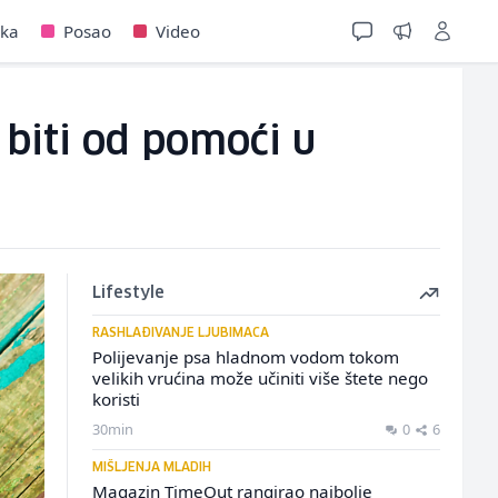
jka
Posao
Video
 biti od pomoći u
Lifestyle
RASHLAĐIVANJE LJUBIMACA
Polijevanje psa hladnom vodom tokom
velikih vrućina može učiniti više štete nego
koristi
30min
0
6
MIŠLJENJA MLADIH
Magazin TimeOut rangirao najbolje