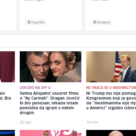
Vogošća
Sarajevo
USKORO NA SFF-U
NE VRAĆA SE U WASHINGTO
kon
Selma Alispahić ususret filmu
Ni Trump mu nije pomog
j: Bio
o "Ay Carmeli": Dragan Jovičić
Kongresmen koji je govo
bi bio ponosan; nikada nisam
da "muslimanima nije mj
pomislila da igram s nekim
u Americi" izgubio izbor
drugim
20 sati
10 min