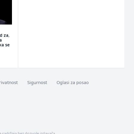
d za,
a
ka se
rivatnost
Sigurnost
Oglasi za posao
 sadržaja bez dozvole izdavača.