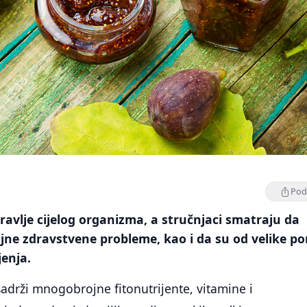
Podi
avlje cijelog organizma, a stručnjaci smatraju da
rojne zdravstvene probleme, kao i da su od velike p
enja.
drži mnogobrojne fitonutrijente, vitamine i