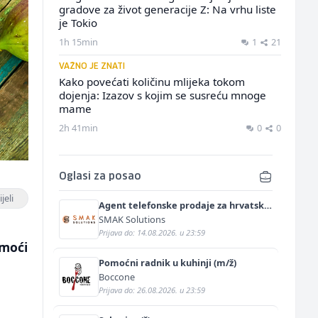
gradove za život generacije Z: Na vrhu liste
je Tokio
1h 15min
1
21
VAŽNO JE ZNATI
Kako povećati količinu mlijeka tokom
dojenja: Izazov s kojim se susreću mnoge
mame
2h 41min
0
0
Oglasi za posao
jeli
Agent telefonske prodaje za hrvatsko
tržište (m/ž)
SMAK Solutions
Prijava do: 14.08.2026. u 23:59
omoći
Pomoćni radnik u kuhinji (m/ž)
Boccone
Prijava do: 26.08.2026. u 23:59