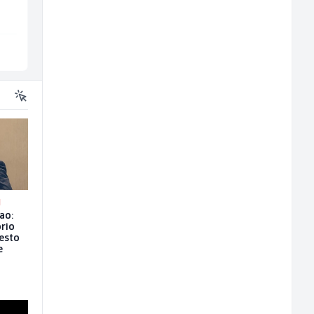
Više lokacija
Široki Brijeg
N
ao:
rio
esto
e