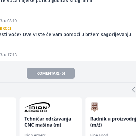
te voća najviše potiču gubitak kilograma
3. u 08:10
OBROCI
jesti voće? Ove vrste će vam pomoći u bržem sagorijevanju
a
3. u 17:13
KOMENTARI (5)
Tehničar održavanja
Radnik u proizvodnj
CNC mašina (m)
(m/ž)
Irion Argerr
Fine Food