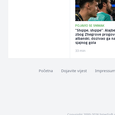
POJAVIO SE SNIMAK
"Shqipe, shqipe": Alajb
zbog Zhegrove progov
albanski, dozivao ga n
sjajnog gola
33 min
Dojavite vijest
Impressu
Početna
Copyright 2000-2026 InterSoft 