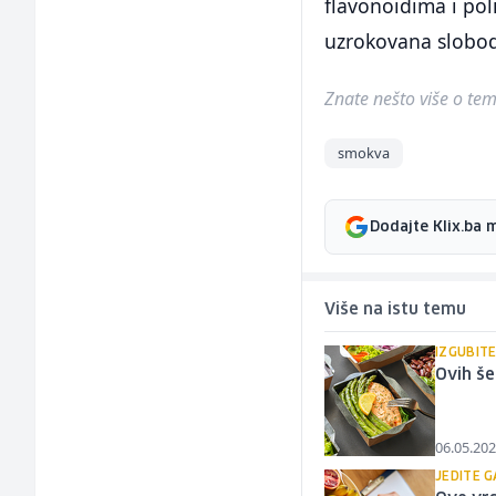
flavonoidima i pol
uzrokovana slobod
Znate nešto više o temi 
smokva
Dodajte Klix.ba 
Više na istu temu
IZGUBIT
Ovih še
06.05.202
JEDITE G