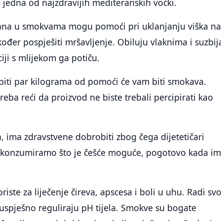
e jedna od najzdravijih mediteranskih voćki.
kana u smokvama mogu pomoći pri uklanjanju viška nat
kođer pospješiti mršavljenje. Obiluju vlaknima i suzbij
iji s mlijekom ga potiču.
ubiti par kilograma od pomoći će vam biti smokava.
ba reći da proizvod ne biste trebali percipirati kao
, ima zdravstvene dobrobiti zbog čega dijetetičari
 konzumiramo što je češće moguće, pogotovo kada im
iste za liječenje čireva, apscesa i boli u uhu. Radi sv
 uspješno reguliraju pH tijela. Smokve su bogate