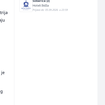
Sobarica (ž)
Hoteli Ilidža
Prijava do: 05.09.2026. u 23:59
rija
aju
 je
og