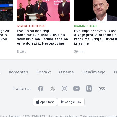
IZBORI U OKTOBRU
DRAMA U FIFA-I
egović
Evo ko su nositelji
Evo koje države su zasa
orio
kandidatskih lista SDP-a na
a koje protiv Infantina n
akon
svim nivoima: Jedina žena na
izborima: Srbija i Hrvats
vrhu dolazi iz Hercegovine
izjasnile
3 sata
59 min
m
Komentari
Kontakt
O nama
Oglašavanje
P
Facebook
YouTube
LinkedIn
Twitter
Instagram
RSS
Pratite nas
App Store
Google Play
d.o.o. Sarajevo. ISSN 2566-3771. Sva prava zadržana. Zabranjeno preuzimanje