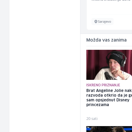
Sarajevo
Sarajevo
Možda vas zanima
ISKRENO PRIZNANJE
Brat Angeline Jolie na
razvoda otkrio da je ge
sam opsjednut Disney
princezama
20 sati