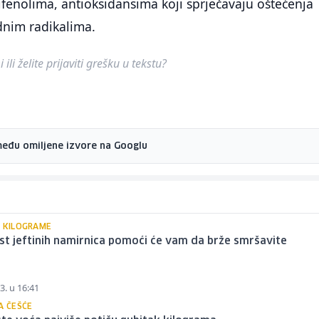
ifenolima, antioksidansima koji sprječavaju oštećenja
nim radikalima.
ili želite prijaviti grešku u tekstu?
među omiljene izvore na Googlu
E KILOGRAME
st jeftinih namirnica pomoći će vam da brže smršavite
3. u 16:41
A ČEŠĆE