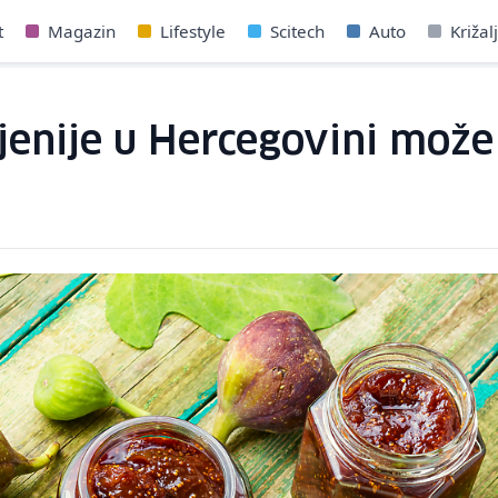
t
Magazin
Lifestyle
Scitech
Auto
Križal
ljenije u Hercegovini može