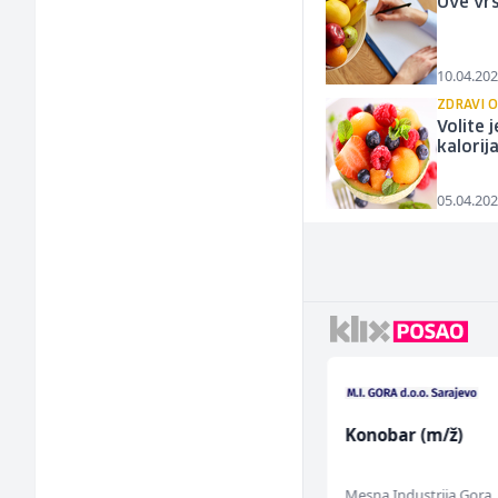
Ove vrs
10.04.202
ZDRAVI 
Volite 
kalorij
05.04.202
Bravar -
Konobar (m/ž)
Elektrozavarivač (m)
Mountain
Mesna Industrija Gora