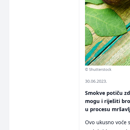
© Shutterstock
30.06.2023.
Smokve potiču zdr
mogu i riješiti b
u procesu mršavlj
Ovo ukusno voće sa