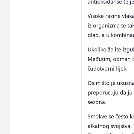
antioksidanse te j
Visoke razine vla
iz organizma te ta
glad, a u kombinac
Ukoliko želite izg
Međutim, odmah tre
čudotvorni lijek.
Osim što je ukusna
preporučuju da ju
sezona.
Smokve se često kor
alkalnog svojstva,