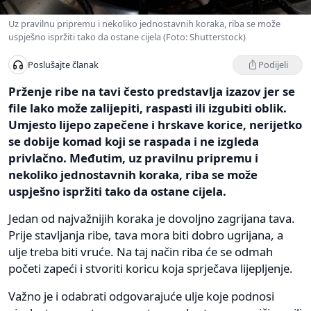
Uz pravilnu pripremu i nekoliko jednostavnih koraka, riba se može
uspješno ispržiti tako da ostane cijela (Foto: Shutterstock)
Podijeli
Poslušajte članak
Prženje ribe na tavi često predstavlja izazov jer se
file lako može zalijepiti, raspasti ili izgubiti oblik.
Umjesto lijepo zapečene i hrskave korice, nerijetko
se dobije komad koji se raspada i ne izgleda
privlačno. Međutim, uz pravilnu pripremu i
nekoliko jednostavnih koraka, riba se može
uspješno ispržiti tako da ostane cijela.
Jedan od najvažnijih koraka je dovoljno zagrijana tava.
Prije stavljanja ribe, tava mora biti dobro ugrijana, a
ulje treba biti vruće. Na taj način riba će se odmah
početi zapeći i stvoriti koricu koja sprječava lijepljenje.
Važno je i odabrati odgovarajuće ulje koje podnosi