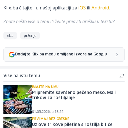
Klix.ba čitajte i u našoj aplikaciji za
iOS
ili
Android
.
Znate nešto više o temi ili želite prijaviti grešku u tekstu?
riba
prženje
Dodajte Klix.ba među omiljene izvore na Googlu
Više na istu temu
IMAJTE NA UMU
Pripremite savršeno pečeno meso: Mali
trikovi za roštiljanje
01.05.2026. u 13:52
PRVI MAJ BEZ GREŠKE
Uz ove trikove piletina s roštilja bit će