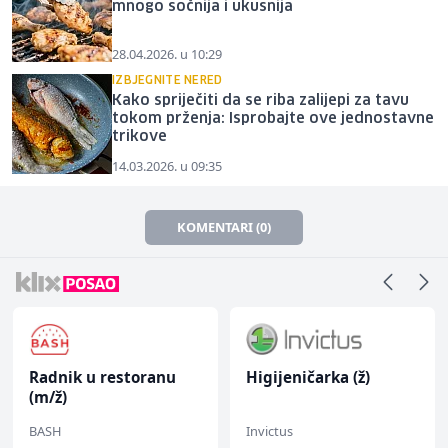
mnogo sočnija i ukusnija
28.04.2026. u 10:29
IZBJEGNITE NERED
Kako spriječiti da se riba zalijepi za tavu
tokom prženja: Isprobajte ove jednostavne
trikove
14.03.2026. u 09:35
KOMENTARI (0)
Radnik u restoranu
Higijeničarka (ž)
(m/ž)
BASH
Invictus