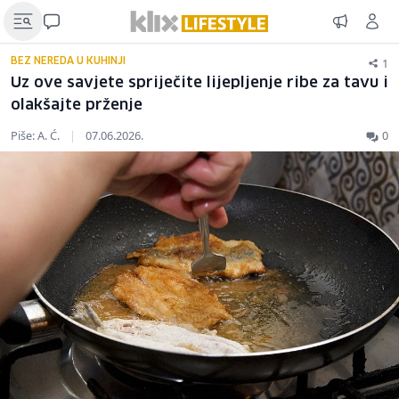
1
BEZ NEREDA U KUHINJI
Uz ove savjete spriječite lijepljenje ribe za tavu i
olakšajte prženje
Piše: A. Ć.
|
07.06.2026.
0