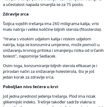
a učestalost napada smanjila se za 75 posto.
Zdravlje srca
Šoljica svježih trešanja ima 260 miligrama kalija, vrlo
malo natrija i velike količine biljnih sterola (fitosterola).
"Hrana s visokim udjelom kalija i niskim udjelom
natrija, koja se konzumira umjereno, može pomoći u
snižavanju krvnog pritiska i smanjenju rizika od srčanih
bolesti", napominje Sedlacek.
Osim toga, konzumiranje biljnih sterola efikasan je i
prirodan način za snižavanje holesterola, što je još
jedan korak za zdravlje srca.
Poboljšan nivo šećera u krvi
Još jedna prednost jedenja trešanja. Plod ima nizak
glikemijski indeks. Trešnje također sadrže vlakna iz