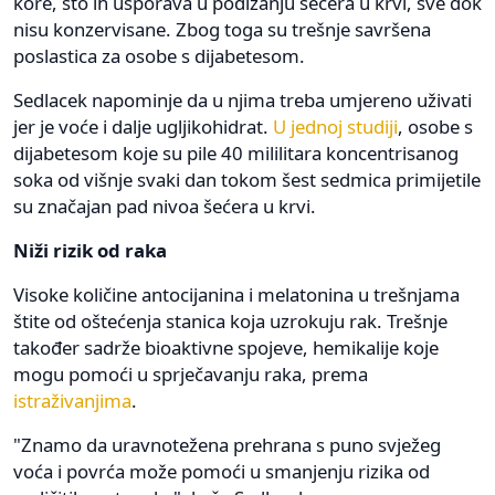
kore, što ih usporava u podizanju šećera u krvi, sve dok
nisu konzervisane. Zbog toga su trešnje savršena
poslastica za osobe s dijabetesom.
Sedlacek napominje da u njima treba umjereno uživati
jer je voće i dalje ugljikohidrat.
U jednoj studiji
, osobe s
dijabetesom koje su pile 40 mililitara koncentrisanog
soka od višnje svaki dan tokom šest sedmica primijetile
su značajan pad nivoa šećera u krvi.
Niži rizik od raka
Visoke količine antocijanina i melatonina u trešnjama
štite od oštećenja stanica koja uzrokuju rak. Trešnje
također sadrže bioaktivne spojeve, hemikalije koje
mogu pomoći u sprječavanju raka, prema
istraživanjima
.
"Znamo da uravnotežena prehrana s puno svježeg
voća i povrća može pomoći u smanjenju rizika od