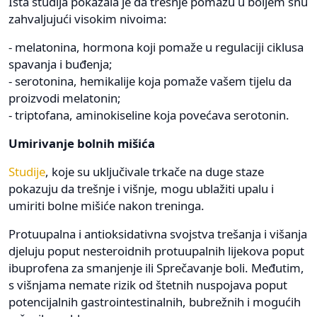
Ista studija pokazala je da trešnje pomažu u boljem snu
zahvaljujući visokim nivoima:
- melatonina, hormona koji pomaže u regulaciji ciklusa
spavanja i buđenja;
- serotonina, hemikalije koja pomaže vašem tijelu da
proizvodi melatonin;
- triptofana, aminokiseline koja povećava serotonin.
Umirivanje bolnih mišića
Studije
, koje su uključivale trkače na duge staze
pokazuju da trešnje i višnje, mogu ublažiti upalu i
umiriti bolne mišiće nakon treninga.
Protuupalna i antioksidativna svojstva trešanja i višanja
djeluju poput nesteroidnih protuupalnih lijekova poput
ibuprofena za smanjenje ili Sprečavanje boli. Međutim,
s višnjama nemate rizik od štetnih nuspojava poput
potencijalnih gastrointestinalnih, bubrežnih i mogućih