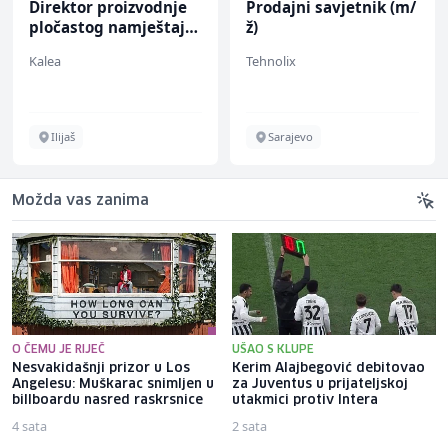
Direktor proizvodnje
Prodajni savjetnik (m/
pločastog namještaja
ž)
(m/ž)
Kalea
Tehnolix
Ilijaš
Sarajevo
Možda vas zanima
O ČEMU JE RIJEČ
UŠAO S KLUPE
Nesvakidašnji prizor u Los
Kerim Alajbegović debitovao
Angelesu: Muškarac snimljen u
za Juventus u prijateljskoj
billboardu nasred raskrsnice
utakmici protiv Intera
4 sata
2 sata