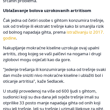
srčanih problema.
Ublažavanje bolova uzrokovanih artritisom
Čak jedna od četiri osobe s gihtom konzumira trešnje,
sok od trešnje ili ekstrakt trešnje kako bi smanjila rizik
od bolnog napadaja gihta, prema
istraživanju iz 2017.
godine
.
Nakupljanje mokraćne kiseline uzrokuje ovaj upalni
artritis, zbog kojeg se vaši palčevi na nogama i drugi
zglobovi mogu osjećati kao da gore.
"Jedenje trešanja ili konzumiranje soka od trešnje svaki
dan može sniziti nivo mokraćne kiseline i ublažiti bol i
oticanje artritisa", kaže Sedlacek.
U studiji provedenoj na više od 600 ljudi s gihtom,
sudionici koji su dva dana jeli svježe trešnje imali su
otprilike 33 posto manje napadaja gihta od onih koji
nisu jeli trešnje. Jeli su trešnje i uzimali lijekove za giht,