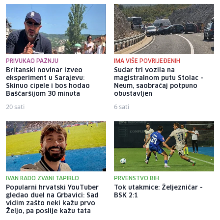
PRIVUKAO PAŽNJU
IMA VIŠE POVRIJEĐENIH
Britanski novinar izveo
Sudar tri vozila na
eksperiment u Sarajevu:
magistralnom putu Stolac -
Skinuo cipele i bos hodao
Neum, saobraćaj potpuno
Baščaršijom 30 minuta
obustavljen
20 sati
6 sati
IVAN RADO ZVANI TAPIRLO
PRVENSTVO BIH
Popularni hrvatski YouTuber
Tok utakmice: Željezničar -
gledao duel na Grbavici: Sad
BSK 2:1
vidim zašto neki kažu prvo
Željo, pa poslije kažu tata