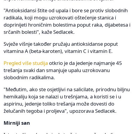
"Antioksidansi štite od upala i bore se protiv slobodnih
radikala, koji mogu uzrokovati oštećenje stanica i
doprinijeti hroničnim bolestima poput raka, dijabetesa i
srčanih bolesti", kaže Sedlacek.
Svježe višnje također pružaju antioksidanse poput
vitamina A (beta-karoten), vitamin C i vitamin E.
Pregled više studija
otkrio je da jedenje najmanje 45
trešanja svaki dan smanjuje upalu uzrokovanu
slobodnim radikalima.
"Međutim, ako ste osjetljivi na salicilate, prirodnu biljnu
hemikaliju koja se nalazi u trešnjama, a koristi se i u
aspirinu, jedenje toliko trešanja može dovesti do
želučanih tegoba i proljeva", upozorava Sedlacek.
Mirniji san