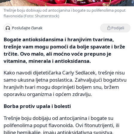
Trešnje boju dobivaju od antocijanina i bogate su polifenolima poput
flavonoida (Foto: Shutterstock)
Podijeli
Poslušajte članak
Bogate antioksidansima i hranjivim tvarima,
trešnje vam mogu pomoći da bolje spavate i brže
trčite. Ovo malo, ali moćno voće prepuno je
vitamina, minerala i antioksidansa.
Kako navodi dijetetičarka Carly Sedlacek, trešnje nisu
samo ukusna ljetna poslastica. Zahvaljujući bogatstvu
hranjivih tvari mogu doprinijeti boljem snu, bržem
oporavku organizma i općem zdravlju.
Borba protiv upala i bolesti
Trešnje boju dobijaju od antocijanina i bogate su
polifenolima poput flavonoida. Ovi fitonutrijenti, ili
biljne hemikalije, imaju antioksidativna svojstva.