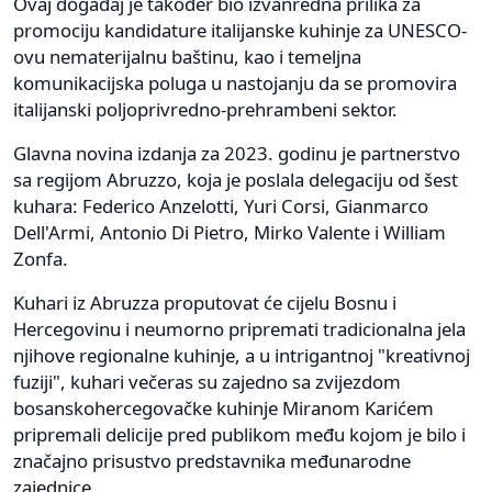
Ovaj događaj je također bio izvanredna prilika za
promociju kandidature italijanske kuhinje za UNESCO-
ovu nematerijalnu baštinu, kao i temeljna
komunikacijska poluga u nastojanju da se promovira
italijanski poljoprivredno-prehrambeni sektor.
Glavna novina izdanja za 2023. godinu je partnerstvo
sa regijom Abruzzo, koja je poslala delegaciju od šest
kuhara: Federico Anzelotti, Yuri Corsi, Gianmarco
Dell'Armi, Antonio Di Pietro, Mirko Valente i William
Zonfa.
Kuhari iz Abruzza proputovat će cijelu Bosnu i
Hercegovinu i neumorno pripremati tradicionalna jela
njihove regionalne kuhinje, a u intrigantnoj "kreativnoj
fuziji", kuhari večeras su zajedno sa zvijezdom
bosanskohercegovačke kuhinje Miranom Karićem
pripremali delicije pred publikom među kojom je bilo i
značajno prisustvo predstavnika međunarodne
zajednice.