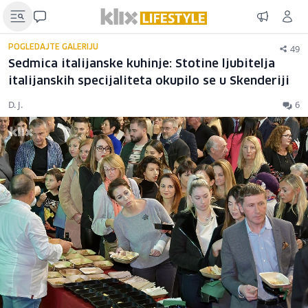
49
POGLEDAJTE GALERIJU
Sedmica italijanske kuhinje: Stotine ljubitelja
italijanskih specijaliteta okupilo se u Skenderiji
D. J.
6