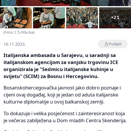
+21
(Foto: I. Š./Klix.ba)
16.11.2023.
Podijeli
Italijanska ambasada u Sarajevu, u saradnji sa
italijanskom agencijom za vanjsku trgovinu ICE
organizirala je "Sedmicu italijanske kuhinje u
svijetu" (SCIM) za Bosnu i Hercegovinu.
Bosanskohercegovačka javnost jako dobro poznaje i
cijeni ovaj događaj, koji je jedan od aduta italijanske
kulturne diplomatije u ovoj balkanskoj zemlji.
To dokazuje i velika posjećenost i zainteresiranost koja
je večeras zabilježena u Dom mladih Centra Skenderija.