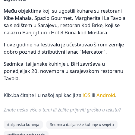
Među objektima koji su ugostili kuhare su restorani
Kibe Mahala, Spazio Gourmet, Margherita i La Tavola
sa sjedištem u Sarajevu, restoran Kod Brke, koji se
nalazi u Banjoj Luci i Hotel Buna kod Mostara.
I ove godine na festivalu je učestvovao širom zemlje
dobro poznati distributivni lanac "Mercator".
Sedmica italijanske kuhinje u BiH završava u
ponedjeljak 20. novembra u sarajevskom restoranu
Tavola.
Klix.ba čitajte i u našoj aplikaciji za
iOS
ili
Android
.
Znate nešto više o temi ili želite prijaviti grešku u tekstu?
italijanska kuhinja
Sedmica italijanske kuhinje u svijetu