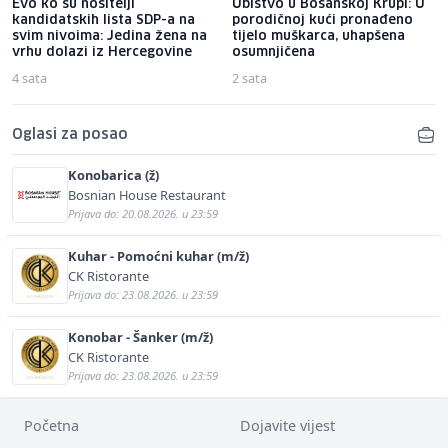
Evo ko su nositelji
Ubistvo u Bosanskoj Krupi: U
kandidatskih lista SDP-a na
porodičnoj kući pronađeno
svim nivoima: Jedina žena na
tijelo muškarca, uhapšena
vrhu dolazi iz Hercegovine
osumnjičena
4 sata
2 sata
Oglasi za posao
Konobarica (ž)
Bosnian House Restaurant
Prijava do: 20.08.2026. u 23:59
Kuhar - Pomoćni kuhar (m/ž)
CK Ristorante
Prijava do: 23.08.2026. u 23:59
Konobar - Šanker (m/ž)
CK Ristorante
Prijava do: 23.08.2026. u 23:59
Početna
Dojavite vijest