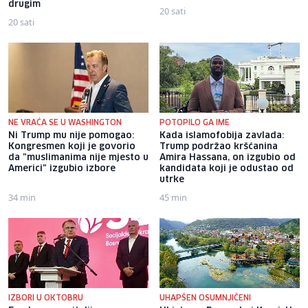
drugim
20 sati
20 sati
NE VRAĆA SE U WASHINGTON
POTOPILO GA IME
Ni Trump mu nije pomogao:
Kada islamofobija zavlada:
Kongresmen koji je govorio
Trump podržao kršćanina
da "muslimanima nije mjesto u
Amira Hassana, on izgubio od
Americi" izgubio izbore
kandidata koji je odustao od
utrke
34 min
45 min
IZBORI U OKTOBRU
UHAPŠEN OSUMNJIČENI