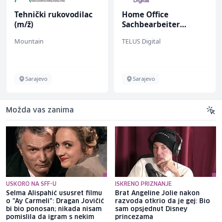
Tehnički rukovodilac
Home Office
(m/ž)
Sachbearbeiter
(m/w/d) für einen
Mountain
TELUS Digital
bekannten deutschen
Energieversorger
Sarajevo
Sarajevo
Možda vas zanima
USKORO NA SFF-U
ISKRENO PRIZNANJE
Selma Alispahić ususret filmu
Brat Angeline Jolie nakon
o "Ay Carmeli": Dragan Jovičić
razvoda otkrio da je gej: Bio
bi bio ponosan; nikada nisam
sam opsjednut Disney
pomislila da igram s nekim
princezama