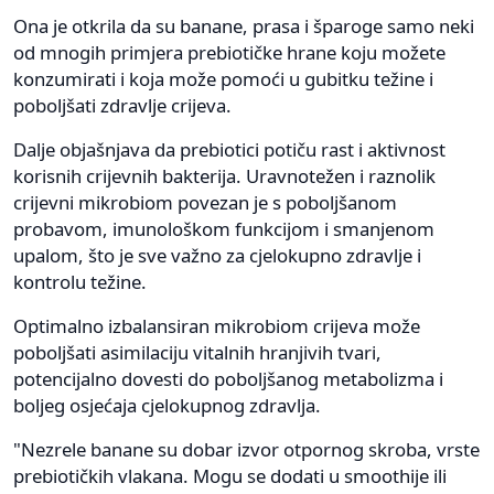
Ona je otkrila da su banane, prasa i šparoge samo neki
od mnogih primjera prebiotičke hrane koju možete
konzumirati i koja može pomoći u gubitku težine i
poboljšati zdravlje crijeva.
Dalje objašnjava da prebiotici potiču rast i aktivnost
korisnih crijevnih bakterija. Uravnotežen i raznolik
crijevni mikrobiom povezan je s poboljšanom
probavom, imunološkom funkcijom i smanjenom
upalom, što je sve važno za cjelokupno zdravlje i
kontrolu težine.
Optimalno izbalansiran mikrobiom crijeva može
poboljšati asimilaciju vitalnih hranjivih tvari,
potencijalno dovesti do poboljšanog metabolizma i
boljeg osjećaja cjelokupnog zdravlja.
"Nezrele banane su dobar izvor otpornog skroba, vrste
prebiotičkih vlakana. Mogu se dodati u smoothije ili