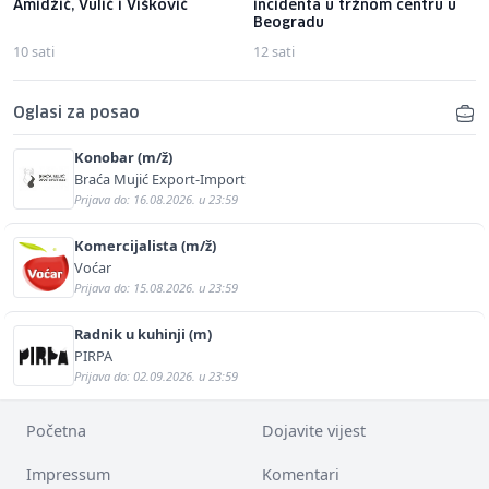
Amidžić, Vulić i Višković
incidenta u tržnom centru u
Beogradu
10 sati
12 sati
Oglasi za posao
Konobar (m/ž)
Braća Mujić Export-Import
Prijava do: 16.08.2026. u 23:59
Komercijalista (m/ž)
Voćar
Prijava do: 15.08.2026. u 23:59
Radnik u kuhinji (m)
PIRPA
Prijava do: 02.09.2026. u 23:59
Početna
Dojavite vijest
Impressum
Komentari