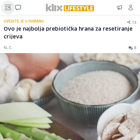
13
UVEDITE JE U ISHRANU
Ovo je najbolja prebiotička hrana za resetiranje
crijeva
N. C.
8