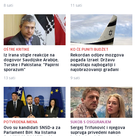
8 sati
11 sati
OŠTRE KRITIKE
KO ĆE PUNITI BUDŽET
Iz Irana stigle reakcije na
Rekordan odljev mozgova
dogovor Saudijske Arabije,
pogađa Izrael: Državu
Turske i Pakistana: "Papirni
napuštaju najbogatiji i
sporazum"
najobrazovaniji građani
13 sati
9 sati
POTVRĐENA IMENA
SUKOB S OSIGURANJEM
Ovo su kandidati SNSD-a za
Sergej Trifunović i njegova
Parlament BiH: Na listama
supruga privedeni nakon