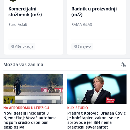
Komercijalni
Radnik u proizvodnji
službenik (m/ž)
(m/ž)
Euro-Asfalt
RAMA-GLAS
Više lokacija
Sarajevo
Možda vas zanima
NA AERODROMU U LEIPZIGU
KLIX STUDIO
Novi detalji incidenta u
Predrag Kojović: Dragan Čović
Njemačkoj: Vozač autobusa
je hohštapler, zakoni se ne
nogom srušio dron pun
sprovode jer BiH nema
eksploziva
praktični suverenitet