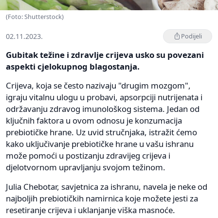
(Foto: Shutterstock)
02.11.2023.
Podijeli
Gubitak težine i zdravlje crijeva usko su povezani
aspekti cjelokupnog blagostanja.
Crijeva, koja se često nazivaju "drugim mozgom",
igraju vitalnu ulogu u probavi, apsorpciji nutrijenata i
održavanju zdravog imunološkog sistema. Jedan od
ključnih faktora u ovom odnosu je konzumacija
prebiotičke hrane. Uz uvid stručnjaka, istražit ćemo
kako uključivanje prebiotičke hrane u vašu ishranu
može pomoći u postizanju zdravijeg crijeva i
djelotvornom upravljanju svojom težinom.
Julia Chebotar, savjetnica za ishranu, navela je neke od
najboljih prebiotičkih namirnica koje možete jesti za
resetiranje crijeva i uklanjanje viška masnoće.