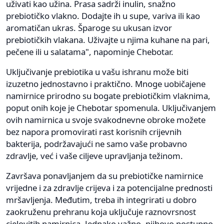
uživati ​​kao užina. Prasa sadrži inulin, snažno
prebiotičko vlakno. Dodajte ih u supe, variva ili kao
aromatičan ukras. Šparoge su ukusan izvor
prebiotičkih vlakana. Uživajte u njima kuhane na pari,
pečene ili u salatama", napominje Chebotar.
Uključivanje prebiotika u vašu ishranu može biti
izuzetno jednostavno i praktično. Mnoge uobičajene
namirnice prirodno su bogate prebiotičkim vlaknima,
poput onih koje je Chebotar spomenula. Uključivanjem
ovih namirnica u svoje svakodnevne obroke možete
bez napora promovirati rast korisnih crijevnih
bakterija, podržavajući ne samo vaše probavno
zdravlje, već i vaše ciljeve upravljanja težinom.
Završava ponavljanjem da su prebiotičke namirnice
vrijedne i za zdravlje crijeva i za potencijalne prednosti
mršavljenja. Međutim, treba ih integrirati u dobro
zaokruženu prehranu koja uključuje raznovrsnost
cjelovitih namirnica. Jednako važno, njihovo postupno