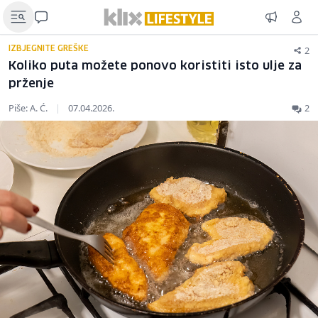
2
IZBJEGNITE GREŠKE
Koliko puta možete ponovo koristiti isto ulje za
prženje
Piše: A. Ć.
|
07.04.2026.
2