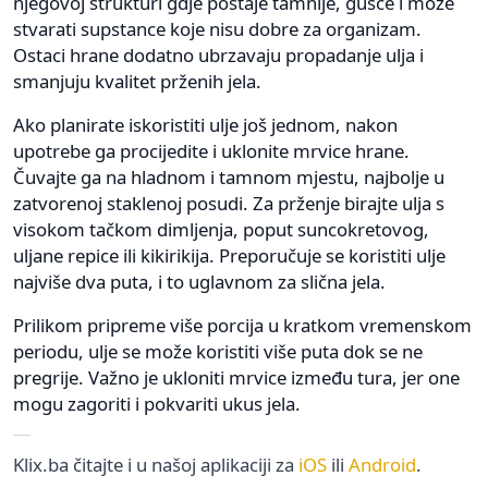
njegovoj strukturi gdje postaje tamnije, gušće i može
stvarati supstance koje nisu dobre za organizam.
Ostaci hrane dodatno ubrzavaju propadanje ulja i
smanjuju kvalitet prženih jela.
Ako planirate iskoristiti ulje još jednom, nakon
upotrebe ga procijedite i uklonite mrvice hrane.
Čuvajte ga na hladnom i tamnom mjestu, najbolje u
zatvorenoj staklenoj posudi. Za prženje birajte ulja s
visokom tačkom dimljenja, poput suncokretovog,
uljane repice ili kikirikija. Preporučuje se koristiti ulje
najviše dva puta, i to uglavnom za slična jela.
Prilikom pripreme više porcija u kratkom vremenskom
periodu, ulje se može koristiti više puta dok se ne
pregrije. Važno je ukloniti mrvice između tura, jer one
mogu zagoriti i pokvariti ukus jela.
Klix.ba čitajte i u našoj aplikaciji za
iOS
ili
Android
.