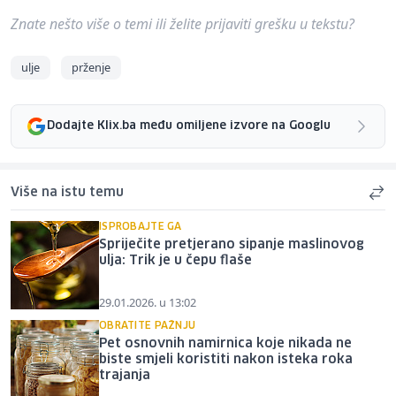
Znate nešto više o temi ili želite prijaviti grešku u tekstu?
ulje
prženje
Dodajte Klix.ba među omiljene izvore na Googlu
Više na istu temu
ISPROBAJTE GA
Spriječite pretjerano sipanje maslinovog
ulja: Trik je u čepu flaše
29.01.2026. u 13:02
OBRATITE PAŽNJU
Pet osnovnih namirnica koje nikada ne
biste smjeli koristiti nakon isteka roka
trajanja