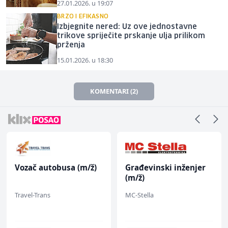
27.01.2026. u 19:07
BRZO I EFIKASNO
Izbjegnite nered: Uz ove jednostavne
trikove spriječite prskanje ulja prilikom
prženja
15.01.2026. u 18:30
KOMENTARI (2)
Vozač autobusa (m/ž)
Građevinski inženjer
(m/ž)
Travel-Trans
MC-Stella