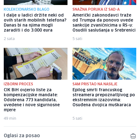
KOLEKCIONARSKO BLAGO
SNAŽNA PORUKA IZ SAD-A
I dalje u ladici držite neki od
Američki zakonodavci traže
ovih starih mobilnih telefona?
od Trumpa da ponovo uvede
Danas bi na njima mogli
sankcije zvaničnicima u RS-u:
zaraditi i do 3.000 eura
Osudili saslušanja u Srebrenici
2 sata
5 sati
IZBORNI PROCES
SAM PRISTAO NA NASILJE
CIK BiH ovjerio liste za
Epilog smrti francuskog
kompenzacijske mandate:
streamera prepoznatljivog po
Odobrena 773 kandidata,
ekstremnim izazovima:
uvedene i nove sigurnosne
Osuđena dvojica muškaraca
mjere
49 min
5 sati
Oglasi za posao