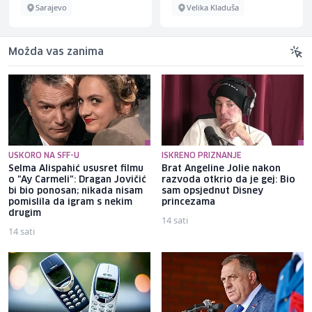
Sarajevo
Velika Kladuša
Možda vas zanima
USKORO NA SFF-U
ISKRENO PRIZNANJE
Selma Alispahić ususret filmu
Brat Angeline Jolie nakon
o "Ay Carmeli": Dragan Jovičić
razvoda otkrio da je gej: Bio
bi bio ponosan; nikada nisam
sam opsjednut Disney
pomislila da igram s nekim
princezama
drugim
14 sati
14 sati