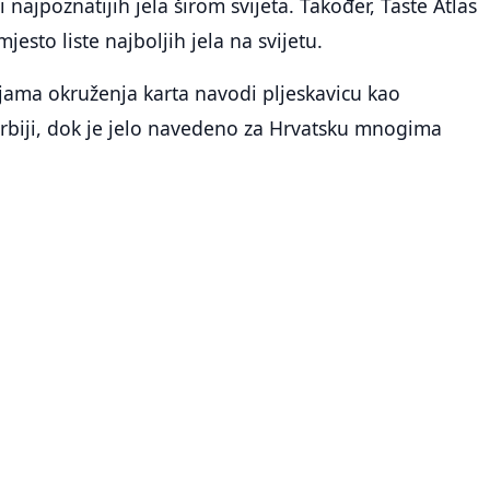
ti najpoznatijih jela širom svijeta. Također, Taste Atlas
mjesto liste najboljih jela na svijetu.
jama okruženja karta navodi pljeskavicu kao
Srbiji, dok je jelo navedeno za Hrvatsku mnogima