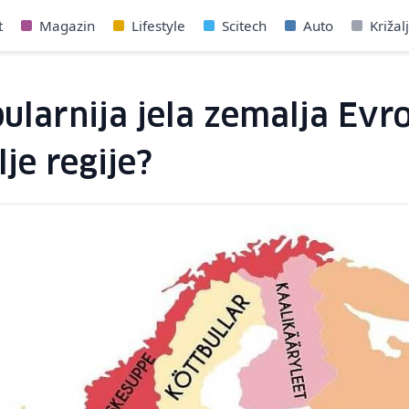
t
Magazin
Lifestyle
Scitech
Auto
Križal
larnija jela zemalja Evrop
je regije?