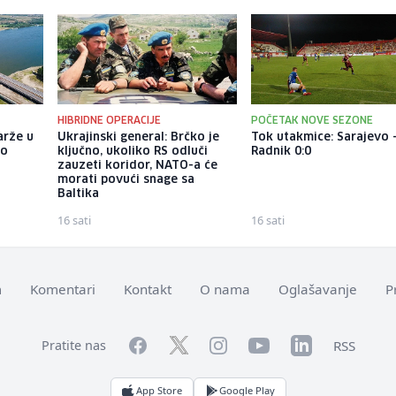
HIBRIDNE OPERACIJE
POČETAK NOVE SEZONE
arže u
Ukrajinski general: Brčko je
Tok utakmice: Sarajevo 
ao
ključno, ukoliko RS odluči
Radnik 0:0
zauzeti koridor, NATO-a će
morati povući snage sa
Baltika
16 sati
16 sati
m
Komentari
Kontakt
O nama
Oglašavanje
P
Facebook
YouTube
LinkedIn
Twitter
Instagram
RSS
Pratite nas
App Store
Google Play