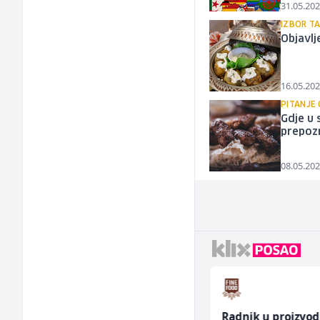
31.05.202
IZBOR T
Objavlj
16.05.202
PITANJE
Gdje u 
prepozn
08.05.202
Trgovac - Magacioner
Radnik u proizvod