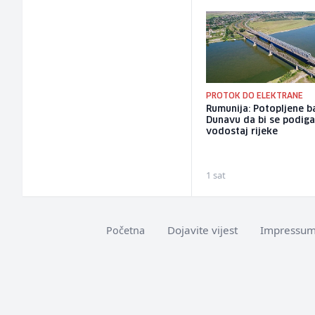
PROTOK DO ELEKTRANE
Rumunija: Potopljene b
Dunavu da bi se podig
vodostaj rijeke
1 sat
Dojavite vijest
Impressu
Početna