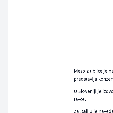
Meso z tiblice je 
predstavlja konzer
U Sloveniji je izd
tavče.
Za Italiju je naved