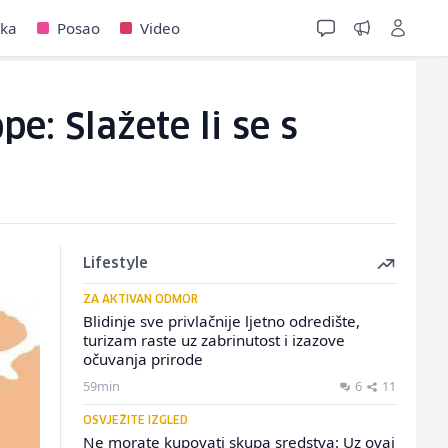
jka
Posao
Video
e: Slažete li se s
Lifestyle
ZA AKTIVAN ODMOR
Blidinje sve privlačnije ljetno odredište,
turizam raste uz zabrinutost i izazove
očuvanja prirode
59min
6
11
OSVJEŽITE IZGLED
Ne morate kupovati skupa sredstva: Uz ovaj