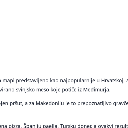
na mapi predstavljeno kao najpopularnije u Hrvatskoj, 
virano svinjsko meso koje potiče iz Međimurja.
vojen pršut, a za Makedoniju je to prepoznatljivo gravč
ena pizza, Španiju paella, Tursku doner, a ovakvi rezult