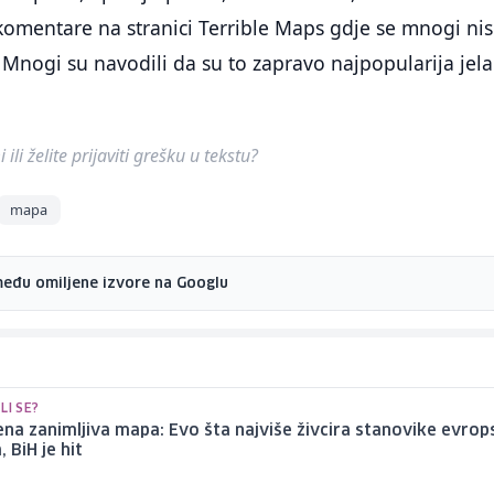
 komentare na stranici Terrible Maps gdje se mnogi ni
. Mnogi su navodili da su to zapravo najpopularija jela
ili želite prijaviti grešku u tekstu?
mapa
među omiljene izvore na Googlu
LI SE?
ena zanimljiva mapa: Evo šta najviše živcira stanovike evrop
 BiH je hit