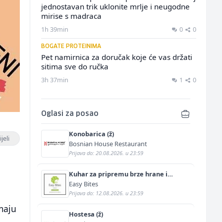
jednostavan trik uklonite mrlje i neugodne
mirise s madraca
1h 39min
0
0
BOGATE PROTEINIMA
Pet namirnica za doručak koje će vas držati
sitima sve do ručka
3h 37min
1
0
Oglasi za posao
Konobarica (ž)
jeli
Bosnian House Restaurant
Prijava do: 20.08.2026. u 23:59
Kuhar za pripremu brze hrane i
jednostavnih jela (m/ž)
Easy Bites
Prijava do: 12.08.2026. u 23:59
maju
Hostesa (ž)