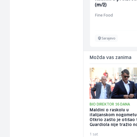
(m/ž)
(m/ž)
Amko komerc
Fine Food
Fojnica
Sarajevo
Možda vas zanima
BIO DIREKTOR 16 DANA
Maldini o raskolu u
italijanskom nogometu
Otkrio zašto je otišao 
Guardiola nije tražio 
1 sat