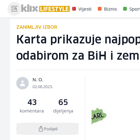
Vijesti
Biznis
Spor
ZANIMLJIV IZBOR
Karta prikazuje najpopu
odabirom za BiH i zeml
N. O.
02.08.2023.
43
65
komentara
dijeljenja
Podijeli