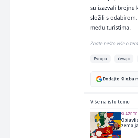
su izazvali brojne
složili s odabirom
među turistima.
Znate nešto više o temi 
Evropa
ćevapi
Dodajte Klix.ba 
Više na istu temu
SLAŽETE 
Objavlj
zemalja,