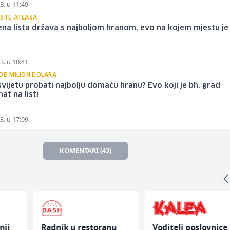
3. u 11:49
ASTE ATLASA
ena lista država s najboljom hranom, evo na kojem mjestu je
3. u 10:41
 OD MILION DOLARA
svijetu probati najbolju domaću hranu? Evo koji je bh. grad
at na listi
3. u 17:09
KOMENTARI (43)
nji
Radnik u restoranu
Voditelj poslovnice