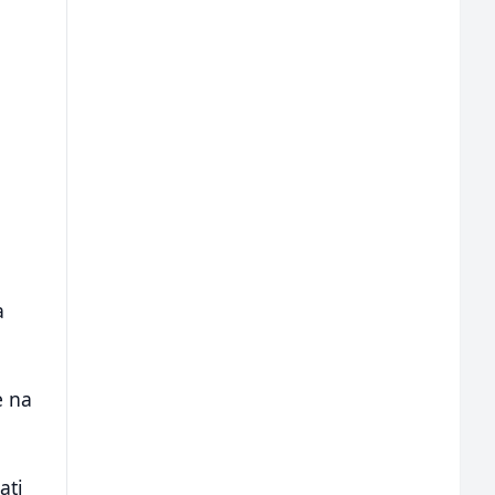
a
e na
ati