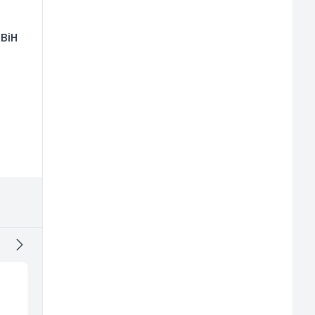
 BiH
Poslovođa prodavnice
Električar (m)