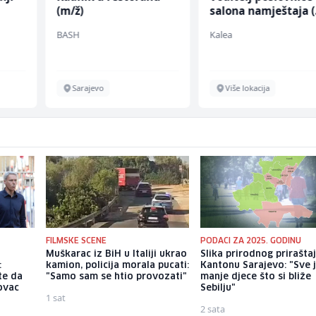
(m/ž)
salona namještaja 
ž)
BASH
Kalea
Sarajevo
Više lokacija
FILMSKE SCENE
PODACI ZA 2025. GODINU
Muškarac iz BiH u Italiji ukrao
Slika prirodnog prirašta
:
kamion, policija morala pucati:
Kantonu Sarajevo: "Sve 
te da
"Samo sam se htio provozati"
manje djece što si bliže
novac
Sebilju"
1 sat
2 sata