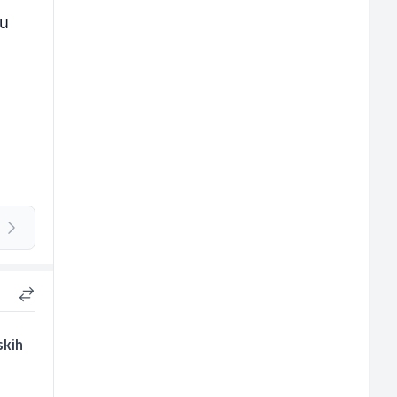
su
skih