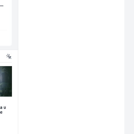
(m/
(m/ž)
Amko komerc
Mountain
Sarajevo
Sarajevo
ja u
je