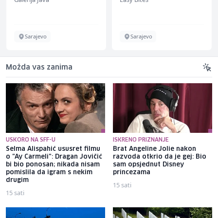
ž)
Sarajevo
Sarajevo
Možda vas zanima
USKORO NA SFF-U
ISKRENO PRIZNANJE
Selma Alispahić ususret filmu
Brat Angeline Jolie nakon
o "Ay Carmeli": Dragan Jovičić
razvoda otkrio da je gej: Bio
bi bio ponosan; nikada nisam
sam opsjednut Disney
pomislila da igram s nekim
princezama
drugim
15 sati
15 sati