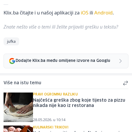
Klix.ba čitajte i u našoj aplikaciji za
iOS
ili
Android
.
Znate nešto više o temi ili želite prijaviti grešku u tekstu?
jufka
Dodajte Klix.ba među omiljene izvore na Googlu
Više na istu temu
PRAVI OGROMNU RAZLIKU
Najčešća greška zbog koje tijesto za pizzu
nikada nije kao iz restorana
28.05.2026. u 10:14
KULINARSKI TRIKOVI