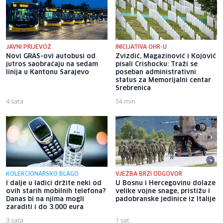
JAVNI PRIJEVOZ
INICIJATIVA OHR-U
Novi GRAS-ovi autobusi od
Zvizdić, Magazinović i Kojović
jutros saobraćaju na sedam
pisali Crishocku: Traži se
linija u Kantonu Sarajevo
poseban administrativni
status za Memorijalni centar
Srebrenica
4 sata
54 min
KOLEKCIONARSKO BLAGO
VJEŽBA BRZI ODGOVOR
I dalje u ladici držite neki od
U Bosnu i Hercegovinu dolaze
ovih starih mobilnih telefona?
velike vojne snage, pristižu i
Danas bi na njima mogli
padobranske jedinice iz Italije
zaraditi i do 3.000 eura
3 sata
1 sat