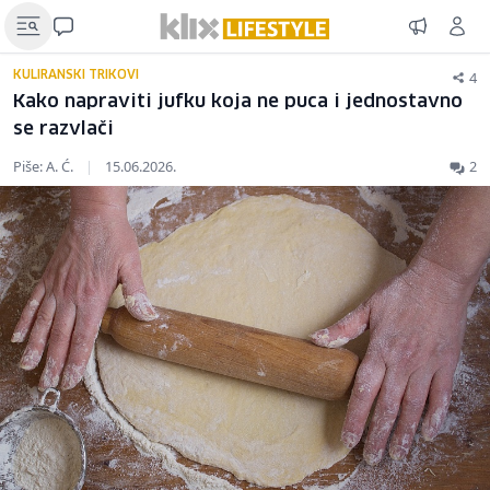
4
KULIRANSKI TRIKOVI
Kako napraviti jufku koja ne puca i jednostavno
se razvlači
Piše: A. Ć.
|
15.06.2026.
2