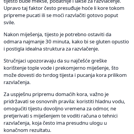
tijesto bude mekše, podatnije i lakše za razvlačenje.
Upravo taj faktor često presuđuje hoće li kore tokom
pripreme pucati ili se moći razvlačiti gotovo poput
svile.
Nakon miješenja, tijesto je potrebno ostaviti da
odmara najmanje 30 minuta, kako bi se gluten opustio
i postigla idealna struktura za razvlačenje.
Stručnjaci upozoravaju da su najčešće greške
korištenje tople vode i prekomjerno miješenje, što
može dovesti do tvrdog tijesta i pucanja kora prilikom
razvlačenja.
Za uspješnu pripremu domaćih kora, važno je
pridržavati se osnovnih pravila: koristiti hladnu vodu,
omogućiti tijestu dovoljno vremena za odmor, ne
pretjerivati s miješenjem te voditi računa o tehnici
razvlačenja, koja često ima presudnu ulogu u
konačnom rezultatu.