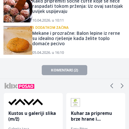
Kako pripremiti sočne ćufte koje se neće
raspadati tokom prženja: Uz ovaj sastojak
uvijek uspijevaju
10.04.2026. u 10:11
S DODATKOM ZAČINA
Mekane i prozračne: Balon lepine iz rerne
su idealno rješenje kada želite toplo
domaće pecivo
05.04.2026. u 16:10
KOMENTARI (2)
Kustos u galeriji slika
Kuhar za pripremu
(m/ž)
brze hrane i
jednostavnih jela (m/
Galerija Java
Easy Bites