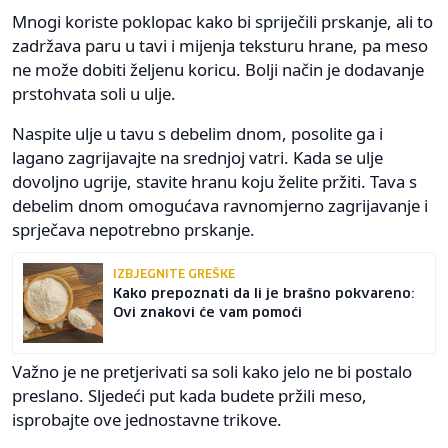
Mnogi koriste poklopac kako bi spriječili prskanje, ali to
zadržava paru u tavi i mijenja teksturu hrane, pa meso
ne može dobiti željenu koricu. Bolji način je dodavanje
prstohvata soli u ulje.
Naspite ulje u tavu s debelim dnom, posolite ga i
lagano zagrijavajte na srednjoj vatri. Kada se ulje
dovoljno ugrije, stavite hranu koju želite pržiti. Tava s
debelim dnom omogućava ravnomjerno zagrijavanje i
sprječava nepotrebno prskanje.
IZBJEGNITE GREŠKE
Kako prepoznati da li je brašno pokvareno:
Ovi znakovi će vam pomoći
Važno je ne pretjerivati sa soli kako jelo ne bi postalo
preslano. Sljedeći put kada budete pržili meso,
isprobajte ove jednostavne trikove.