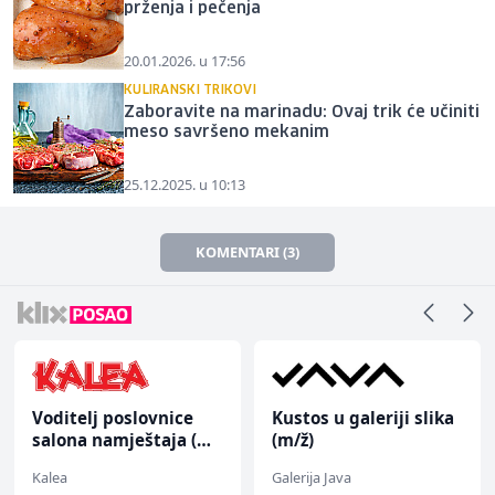
prženja i pečenja
20.01.2026. u 17:56
KULIRANSKI TRIKOVI
Zaboravite na marinadu: Ovaj trik će učiniti
meso savršeno mekanim
25.12.2025. u 10:13
KOMENTARI (3)
Voditelj poslovnice
Kustos u galeriji slika
salona namještaja (m/
(m/ž)
ž)
Kalea
Galerija Java