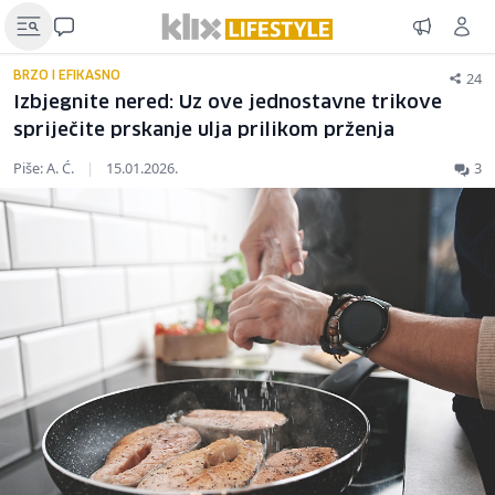
24
BRZO I EFIKASNO
Izbjegnite nered: Uz ove jednostavne trikove
spriječite prskanje ulja prilikom prženja
Piše: A. Ć.
|
15.01.2026.
3