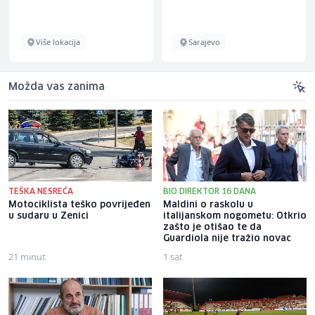
Više lokacija
Sarajevo
Možda vas zanima
TEŠKA NESREĆA
BIO DIREKTOR 16 DANA
Motociklista teško povrijeđen
Maldini o raskolu u
u sudaru u Zenici
italijanskom nogometu: Otkrio
zašto je otišao te da
Guardiola nije tražio novac
21 minut
1 sat