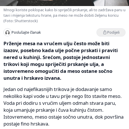
Mnogi koriste poklopac kako bi spriječili prskanje, ali to zadržava paru u
tavi i mijenja teksturu hrane, pa meso ne može dobiti željenu koricu
(Foto: Shutterstock)
Podijeli
Poslušajte članak
Prženje mesa na vrućem ulju često može biti
izazov, posebno kada ulje počne prskati i praviti
nered u kuhinji. Srećom, postoje jednostavni
trikovi koji mogu spriječiti prskanje ulja, a
istovremeno omogućiti da meso ostane sočno
unutra i hrskavo izvana.
Jedan od najefikasnijih trikova je dodavanje samo
nekoliko kapi vode u tavu prije nego što stavite meso.
Voda pri dodiru s vrućim uljem odmah stvara paru,
koja umanjuje prskanje i čuva kuhinju čistom.
Istovremeno, meso ostaje sočno unutra, dok površina
postaje fino hrskava.