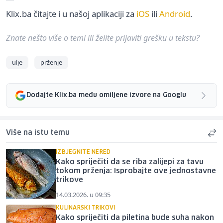
Klix.ba čitajte i u našoj aplikaciji za
iOS
ili
Android
.
Znate nešto više o temi ili želite prijaviti grešku u tekstu?
ulje
prženje
Dodajte Klix.ba među omiljene izvore na Googlu
Više na istu temu
IZBJEGNITE NERED
Kako spriječiti da se riba zalijepi za tavu
tokom prženja: Isprobajte ove jednostavne
trikove
14.03.2026. u 09:35
KULINARSKI TRIKOVI
Kako spriječiti da piletina bude suha nakon