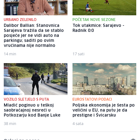
URBANO ZELENILO
POČETAK NOVE SEZONE
Dalibor Ballian: Stanovnica
Tok utakmice: Sarajevo -
Sarajeva tražila da se stablo
Radnik 0:0
posječe jer ne vidi auto na
parkingu; saditi po ovim
vrućinama nije normalno
14 min
17 sati
VOZILO SLETJELO S PUTA
EUROSTATOVI PODACI
Mladić poginuo u teškoj
Poljska ekonomija je šesta po
saobraćajnoj nesreći u
veličini u EU, na putu je da
Potkozarju kod Banje Luke
prestigne i Švicarsku
38 min
4 sata