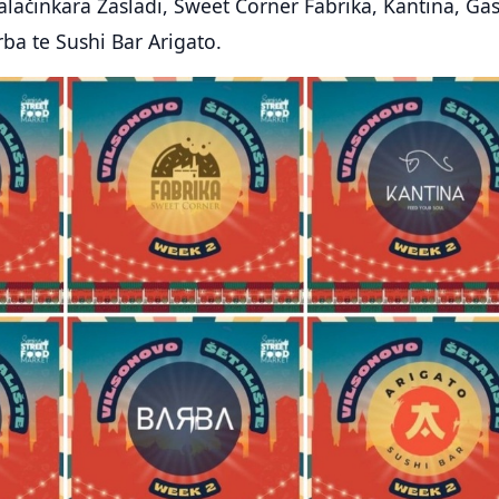
alačinkara Zasladi, Sweet Corner Fabrika, Kantina, Ga
rba te Sushi Bar Arigato.