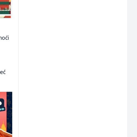
moći
već