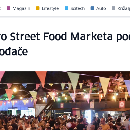
t
Magazin
Lifestyle
Scitech
Auto
Križal
o Street Food Marketa poč
vođače