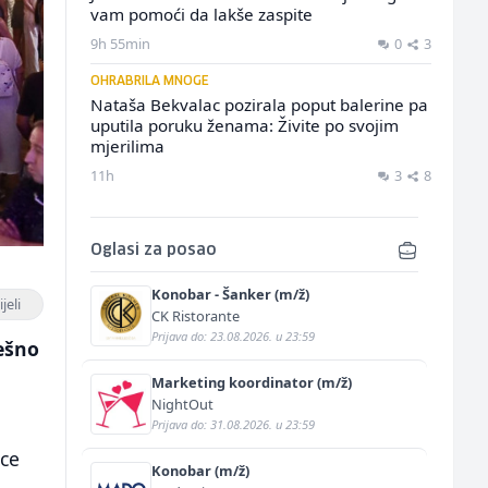
vam pomoći da lakše zaspite
9h 55min
0
3
OHRABRILA MNOGE
Nataša Bekvalac pozirala poput balerine pa
uputila poruku ženama: Živite po svojim
mjerilima
11h
3
8
Oglasi za posao
Konobar - Šanker (m/ž)
jeli
CK Ristorante
Prijava do: 23.08.2026. u 23:59
ešno
Marketing koordinator (m/ž)
NightOut
Prijava do: 31.08.2026. u 23:59
Ice
Konobar (m/ž)