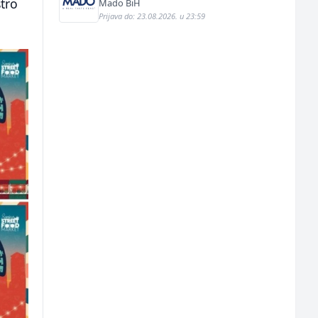
stro
Mado BiH
Prijava do: 23.08.2026. u 23:59