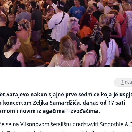
Podi
et Sarajevo nakon sjajne prve sedmice koja je uspj
m koncertom Željka Samardžića, danas od 17 sati
ramom i novim izlagačima i izvođačima.
e se na Vilsonovom šetalištu predstaviti Smoothie & 