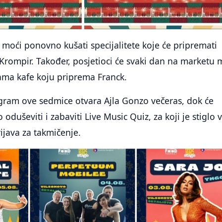
i moći ponovno kušati specijalitete koje će pripremati
rompir. Također, posjetioci će svaki dan na marketu 
tama kafe koju priprema Franck.
gram ove sedmice otvara Ajla Gonzo večeras, dok će
o oduševiti i zabaviti Live Music Quiz, za koji je stiglo 
rijava za takmičenje.