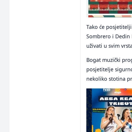
Tako će posjetitelj
Sombrero i Dedin K
uživati u svim vrs
Bogat muzički pro
posjetitelje sigurn
nekoliko stotina p