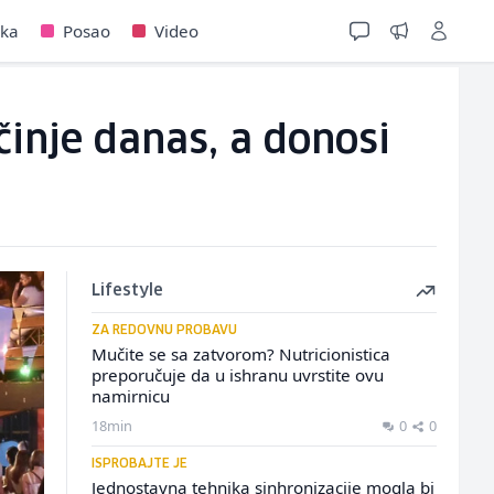
jka
Posao
Video
inje danas, a donosi
Lifestyle
ZA REDOVNU PROBAVU
Mučite se sa zatvorom? Nutricionistica
preporučuje da u ishranu uvrstite ovu
namirnicu
18min
0
0
ISPROBAJTE JE
Jednostavna tehnika sinhronizacije mogla bi