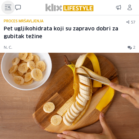
57
PROCES MRŠAVLJENJA
Pet ugljikohidrata koji su zapravo dobri za
gubitak težine
N. C.
2