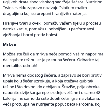
ugljikohidrata zbog visokog sadržaja šećera. Nutrition
Twins cveklu zapravo nazivaju "slatkim malim
draguljima koji su prepuni hranljivih materija.
Hranjive tvari u cvekli pomažu vašem tijelu u procesu
detoksikacije, pomažu u poboljšanju performansi
vježbanja i borbi protiv bolesti.
Mrkva
Možda ste čuli da mrkva neće pomoći vašim naporima
da izgubite težinu jer je prepuna šećera. Odbacite taj
mentalitet odmah!
Mrkva nema dodatog šećera, a zapravo se bori protiv
upale koju šećer uzrokuje, a koja otežava gubitak
težine i što dovodi do debljanja. Štaviše, prije obroka
napunite dvije šargarepe srednje veličine i u samo 48
kalorija, ne samo da ćete dobiti četiri grama vlakana,
već i protuupalne nutrijente poput beta karotena, koji