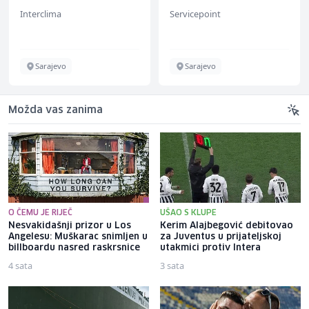
instalacija (m)
Interclima
Servicepoint
Sarajevo
Sarajevo
Možda vas zanima
O ČEMU JE RIJEČ
UŠAO S KLUPE
Nesvakidašnji prizor u Los
Kerim Alajbegović debitovao
Angelesu: Muškarac snimljen u
za Juventus u prijateljskoj
billboardu nasred raskrsnice
utakmici protiv Intera
4 sata
3 sata