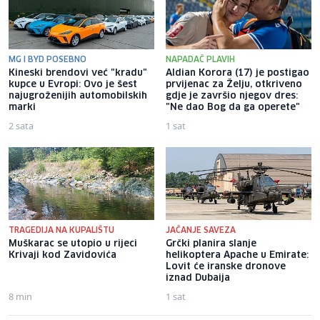
MG I BYD POSEBNO
NAPADAČ PLAVIH
Kineski brendovi već "kradu"
Aldian Korora (17) je postigao
kupce u Evropi: Ovo je šest
prvijenac za Želju, otkriveno
najugroženijih automobilskih
gdje je završio njegov dres:
marki
"Ne dao Bog da ga operete"
2 sata
1 sat
TRAGEDIJA NA KUPALIŠTU
JAČANJE SAVEZA
Muškarac se utopio u rijeci
Grčki planira slanje
Krivaji kod Zavidovića
helikoptera Apache u Emirate:
Lovit će iranske dronove
iznad Dubaija
8 min
1 sat