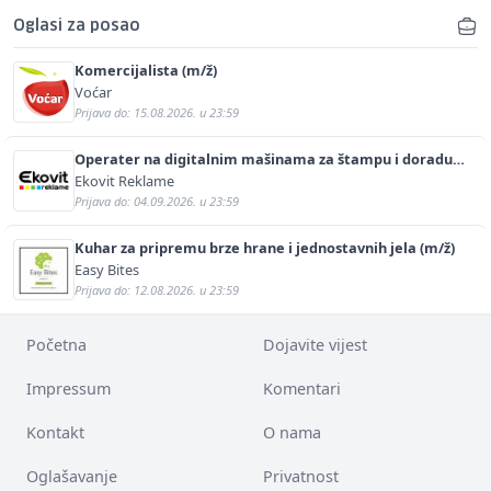
Oglasi za posao
Komercijalista (m/ž)
Voćar
Prijava do: 15.08.2026. u 23:59
Operater na digitalnim mašinama za štampu i doradu
(m/ž)
Ekovit Reklame
Prijava do: 04.09.2026. u 23:59
Kuhar za pripremu brze hrane i jednostavnih jela (m/ž)
Easy Bites
Prijava do: 12.08.2026. u 23:59
Početna
Dojavite vijest
Impressum
Komentari
Kontakt
O nama
Oglašavanje
Privatnost