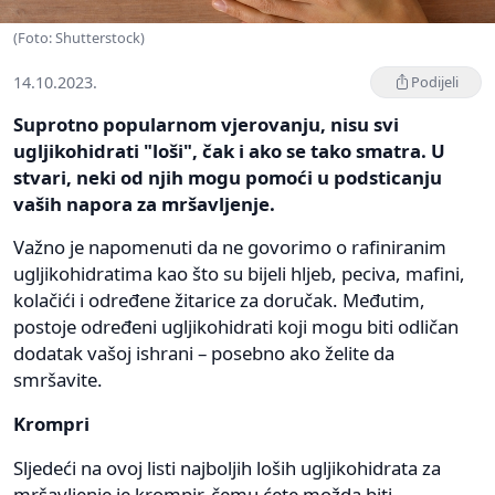
(Foto: Shutterstock)
14.10.2023.
Podijeli
Suprotno popularnom vjerovanju, nisu svi
ugljikohidrati "loši", čak i ako se tako smatra. U
stvari, neki od njih mogu pomoći u podsticanju
vaših napora za mršavljenje.
Važno je napomenuti da ne govorimo o rafiniranim
ugljikohidratima kao što su bijeli hljeb, peciva, mafini,
kolačići i određene žitarice za doručak. Međutim,
postoje određeni ugljikohidrati koji mogu biti odličan
dodatak vašoj ishrani – posebno ako želite da
smršavite.
Krompri
Sljedeći na ovoj listi najboljih loših ugljikohidrata za
mršavljenje je krompir, čemu ćete možda biti