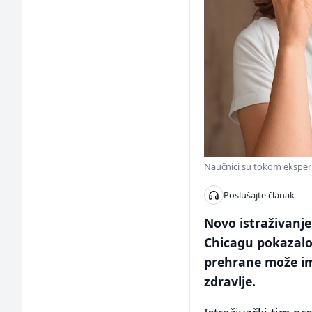
Naučnici su tokom eksperi
Poslušajte članak
Novo istraživanj
Chicagu pokazalo
prehrane može ima
zdravlje.