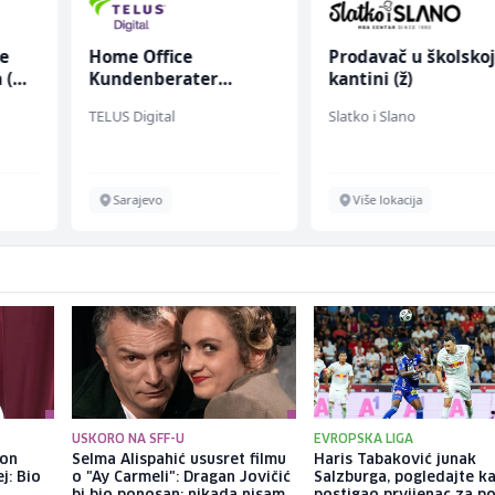
ce
Home Office
Prodavač u školsko
 (m/
Kundenberater
kantini (ž)
(m/w/d) für ein
TELUS Digital
Slatko i Slano
renommiertes
Schuhunternehmen
Sarajevo
Više lokacija
USKORO NA SFF-U
EVROPSKA LIGA
kon
Selma Alispahić ususret filmu
Haris Tabaković junak
j: Bio
o "Ay Carmeli": Dragan Jovičić
Salzburga, pogledajte k