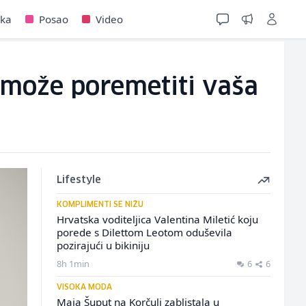
jka
Posao
Video
a može poremetiti vaša
Lifestyle
KOMPLIMENTI SE NIŽU
Hrvatska voditeljica Valentina Miletić koju
porede s Dilettom Leotom oduševila
pozirajući u bikiniju
8h 1min
6
6
VISOKA MODA
Maja Šuput na Korčuli zablistala u