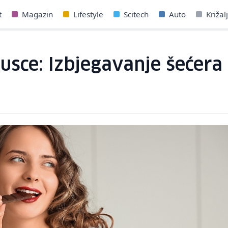
t
Magazin
Lifestyle
Scitech
Auto
Križal
kusce: Izbjegavanje šećer