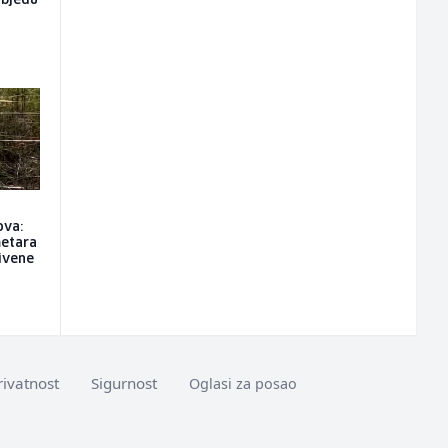
objedu
ova:
metara
rivene
rivatnost
Sigurnost
Oglasi za posao