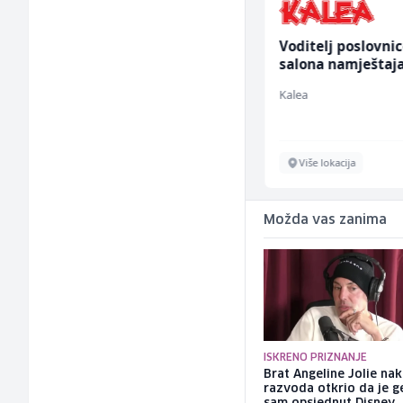
Voditelj - Poslovođa
Voditelj poslovni
radova na gradilištu
salona namještaja
(m/ž)
ž)
Mibral
Kalea
Sarajevo
Više lokacija
Možda vas zanima
ISKRENO PRIZNANJE
Brat Angeline Jolie na
razvoda otkrio da je ge