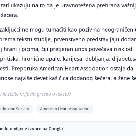
ltati ukazuju na to da je uravnotežena prehrana važni
 šećera.
e zaključci ne mogu tumačiti kao poziv na neograničen
 prema tekstu studije, prvenstveno predstavljaju doda
 hrani i pićima, čiji pretjeran unos povećava rizik od
ritiska, hronične upale, karijesa, debljanja, dijabetes
olesti. Preporuka American Heart Association ostaje da
ose najviše devet kašičica dodanog šećera, a žene še
ili želite prijaviti grešku u tekstu?
ndocrine Society
American Heart Association
među omiljene izvore na Googlu