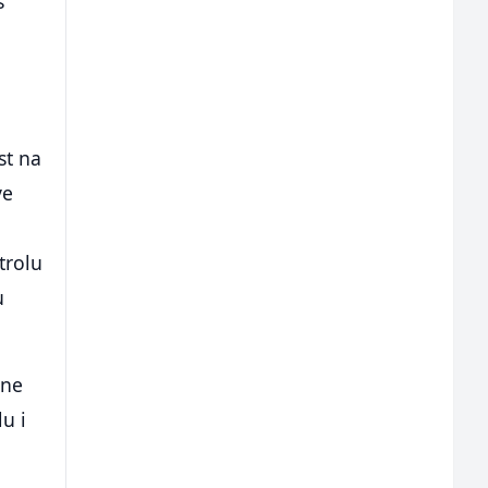
s
a
st na
ve
ntrolu
u
sne
u i