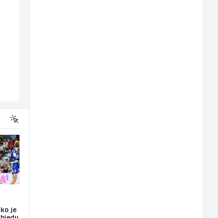
j
Asistent za
Kundenbetreuer
administraciju (m/ž)
(m/w)
Ekopak
Servicepoint
Sarajevo
Sarajevo
ako je