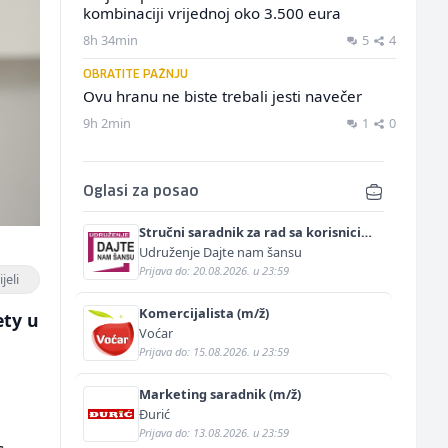
kombinaciji vrijednoj oko 3.500 eura
8h 34min
5
4
OBRATITE PAŽNJU
Ovu hranu ne biste trebali jesti navečer
9h 2min
1
0
Oglasi za posao
Stručni saradnik za rad sa korisnicima
(m/ž)
Udruženje Dajte nam šansu
Prijava do: 20.08.2026. u 23:59
jeli
Komercijalista (m/ž)
ety u
Voćar
Prijava do: 15.08.2026. u 23:59
Marketing saradnik (m/ž)
Đurić
Prijava do: 13.08.2026. u 23:59