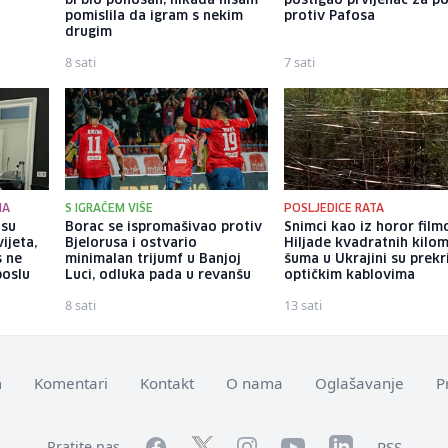
bi bio ponosan; nikada nisam
postigao prvijenac za p
pomislila da igram s nekim
protiv Pafosa
drugim
8 sati
7 sati
MA
S IGRAČEM VIŠE
POSLJEDICE RATA
 su
Borac se ispromašivao protiv
Snimci kao iz horor film
ijeta,
Bjelorusa i ostvario
Hiljade kvadratnih kilo
s ne
minimalan trijumf u Banjoj
šuma u Ukrajini su prek
poslu
Luci, odluka pada u revanšu
optičkim kablovima
8 sati
13 sati
m
Komentari
Kontakt
O nama
Oglašavanje
P
Facebook
YouTube
LinkedIn
Twitter
Instagram
RSS
Pratite nas