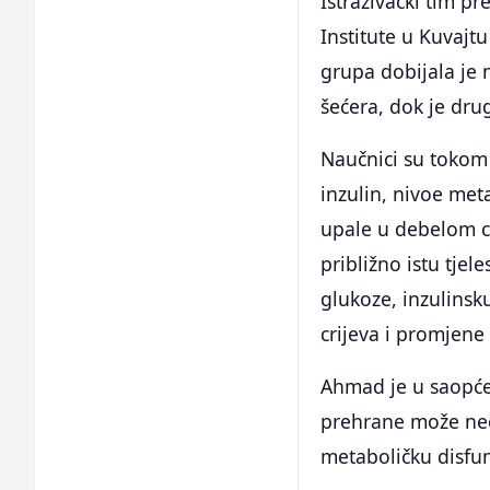
Istraživački tim 
Institute u Kuvajt
grupa dobijala je
šećera, dok je dru
Naučnici su tokom 
inzulin, nivoe met
upale u debelom cri
približno istu tjel
glukoze, inzulinsk
crijeva i promjen
Ahmad je u saopće
prehrane može neoč
metaboličku disfun