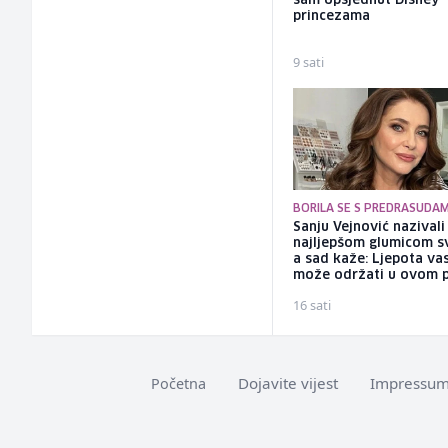
sam opsjednut Disney
princezama
9 sati
BORILA SE S PREDRASUDA
Sanju Vejnović nazivali
najljepšom glumicom sv
a sad kaže: Ljepota va
može održati u ovom 
16 sati
Dojavite vijest
Impressu
Početna