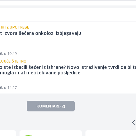
 IH IZ UPOTREBE
t izvora šećera onkolozi izbjegavaju
6. u 19:49
UJUĆE ŠTETNO
 ste izbacili šećer iz ishrane? Novo istraživanje tvrdi da bi t
mogla imati neočekivane posljedice
6. u 14:27
KOMENTARI (2)