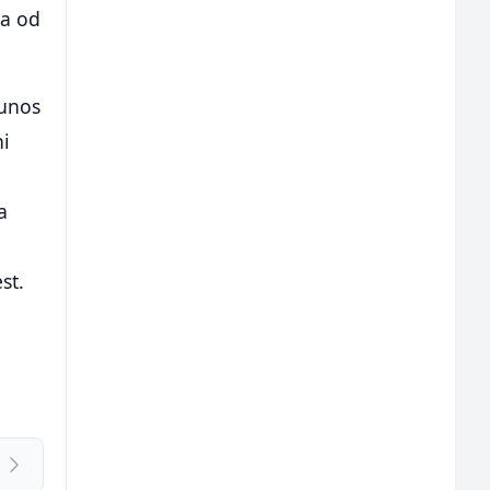
ja od
 unos
ni
a
st.