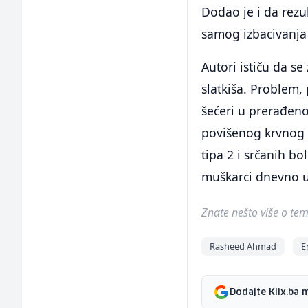
Dodao je i da rezu
samog izbacivanja
Autori ističu da s
slatkiša. Problem,
šećeri u prerađenoj
povišenog krvnog p
tipa 2 i srčanih b
muškarci dnevno un
Znate nešto više o temi 
Rasheed Ahmad
E
Dodajte Klix.ba 