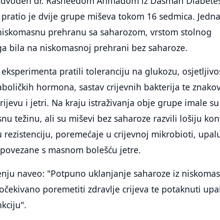
predvođen dr. Rasheedom Ahmadom iz Dasman Diabete
u pratio je dvije grupe miševa tokom 16 sedmica. Jedn
 niskomasnu prehranu sa saharozom, vrstom stolnog
ga bila na niskomasnoj prehrani bez saharoze.
eksperimenta pratili toleranciju na glukozu, osjetljivo
aboličkih hormona, sastav crijevnih bakterija te znako
jevu i jetri. Na kraju istraživanja obje grupe imale su
esnu težinu, ali su miševi bez saharoze razvili lošiju ko
u rezistenciju, poremećaje u crijevnoj mikrobioti, upal
e povezane s masnom bolešću jetre.
nju naveo: "Potpuno uklanjanje saharoze iz niskoma
ekivano poremetiti zdravlje crijeva te potaknuti upal
kciju".