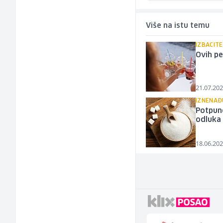
Više na istu temu
IZBACITE
Ovih pe
21.07.202
IZNENAĐ
Potpuno
odluka 
18.06.202